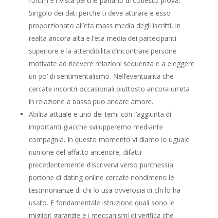
forum e rivista perche parlano di codesto prova.
Singolo dei dati perche ti deve attirare e esso
proporzionato all’eta mass media degli iscritti, in
realta ancora alta e l’eta media dei partecipanti
superiore e la attendibilita d’incontrare persone
motivate ad ricevere relazioni sequenza e a eleggere
un po’ di sentimentalismo. Nell’eventualita che
cercate incontri occasionali piuttosto ancora un’eta
in relazione a bassa puo andare amore.
Abilita attuale e uno dei temi con l’aggiunta di
importanti giacche svilupperemo mediante
compagnia. In questo momento vi diamo lo uguale
riunione del affatto anteriore, difatti
precedentemente d’iscrivervi verso purchessia
portone di dating online cercate nondimeno le
testimonianze di chi lo usa ovverosia di chi lo ha
usato. E fondamentale istruzione quali sono le
migliori garanzie e i meccanismi di verifica che