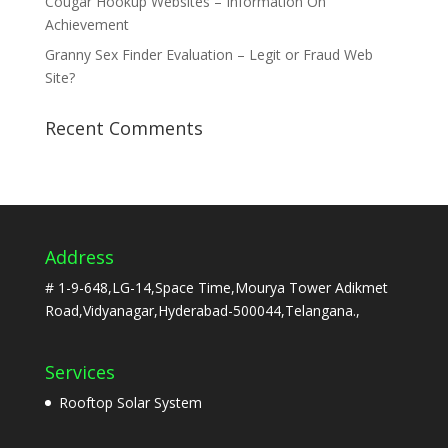
Cougar Hookup Websites – Information On
Achievement
Granny Sex Finder Evaluation – Legit or Fraud Web
Site?
Recent Comments
Address
# 1-9-648,LG-14,Space Time,Mourya Tower Adikmet
Road,Vidyanagar,Hyderabad-500044,Telangana.,
Services
Rooftop Solar System