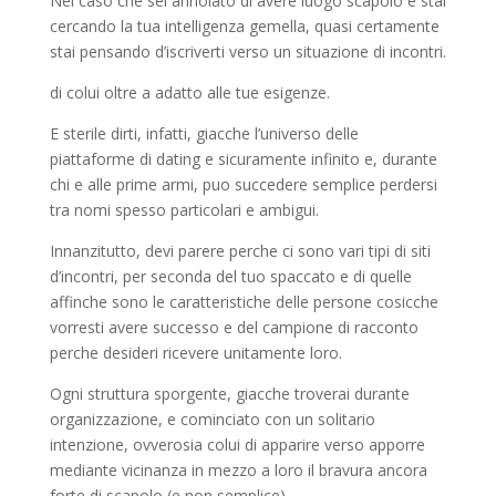
Nel caso che sei annoiato di avere luogo scapolo e stai
cercando la tua intelligenza gemella, quasi certamente
stai pensando d’iscriverti verso un situazione di incontri.
di colui oltre a adatto alle tue esigenze.
E sterile dirti, infatti, giacche l’universo delle
piattaforme di dating e sicuramente infinito e, durante
chi e alle prime armi, puo succedere semplice perdersi
tra nomi spesso particolari e ambigui.
Innanzitutto, devi parere perche ci sono vari tipi di siti
d’incontri, per seconda del tuo spaccato e di quelle
affinche sono le caratteristiche delle persone cosicche
vorresti avere successo e del campione di racconto
perche desideri ricevere unitamente loro.
Ogni struttura sporgente, giacche troverai durante
organizzazione, e cominciato con un solitario
intenzione, ovverosia colui di apparire verso apporre
mediante vicinanza in mezzo a loro il bravura ancora
forte di scapolo (e non semplice).