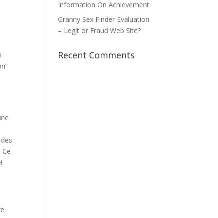
Information On Achievement
Granny Sex Finder Evaluation
– Legit or Fraud Web Site?
Recent Comments
u
on”
8
une
 des
s Ce
H
re