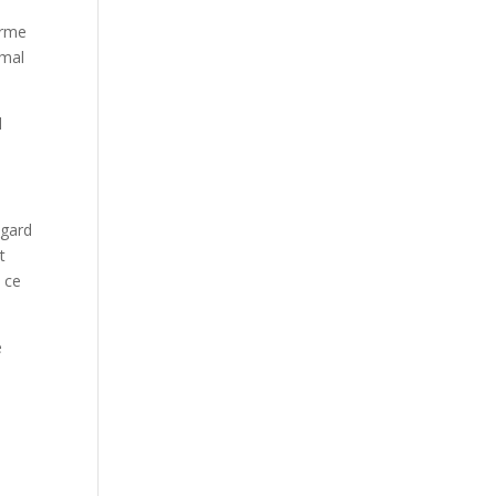
erme
imal
l
egard
t
i ce
e