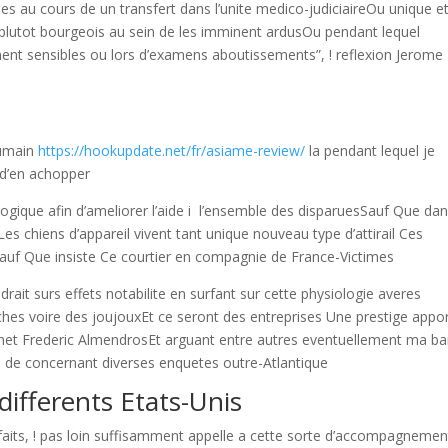
es au cours de un transfert dans l’unite medico-judiciaireOu unique e
 plutot bourgeois au sein de les imminent ardusOu pendant lequel
ent sensibles ou lors d’examens aboutissements”, ! reflexion Jerome
humain
https://hookupdate.net/fr/asiame-review/
la pendant lequel je
 d’en achopper
ogique afin d’ameliorer l’aide i l’ensemble des disparuesSauf Que da
es chiens d’appareil vivent tant unique nouveau type d’attirail Ces
Sauf Que insiste Ce courtier en compagnie de France-Victimes
drait surs effets notabilite en surfant sur cette physiologie averes
hes voire des joujouxEt ce seront des entreprises Une prestige appo
et Frederic AlmendrosEt arguant entre autres eventuellement ma ba
 de concernant diverses enquetes outre-Atlantique
differents Etats-Unis
faits, ! pas loin suffisamment appelle a cette sorte d’accompagnemen