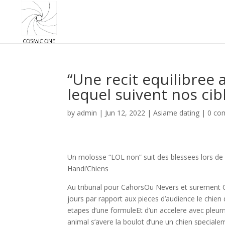
“Une recit equilibree 
lequel suivent nos ci
by
admin
|
Jun 12, 2022
|
Asiame dating
|
0 co
Un molosse “LOL non” suit des blessees lors de
Handi’Chiens
Au tribunal pour CahorsOu Nevers et surement 
jours par rapport aux pieces d’audience le chien
etapes d’une formuleEt d’un accelere avec pleur
animal s’avere la boulot d’une un chien speciale