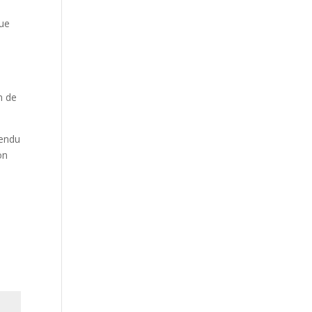
Que
n de
tendu
on