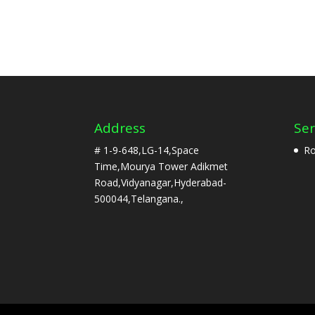
Address
Ser
# 1-9-648,LG-14,Space
Ro
Time,Mourya Tower Adikmet
Road,Vidyanagar,Hyderabad-
500044,Telangana.,