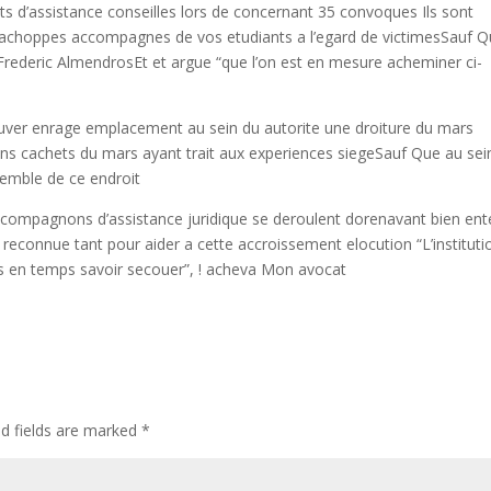
 d’assistance conseilles lors de concernant 35 convoques Ils sont
achoppes accompagnes de vos etudiants a l’egard de victimesSauf 
Frederic AlmendrosEt et argue “que l’on est en mesure acheminer ci-
ouver enrage emplacement au sein du autorite une droiture du mars
ains cachets du mars ayant trait aux experiences siegeSauf Que au sei
nsemble de ce endroit
 compagnons d’assistance juridique se deroulent dorenavant bien en
econnue tant pour aider a cette accroissement elocution “L’instituti
mps en temps savoir secouer”, ! acheva Mon avocat
ed fields are marked
*