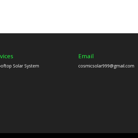
vices
Email
oftop Solar System
cosmicsolar999@gmail.com