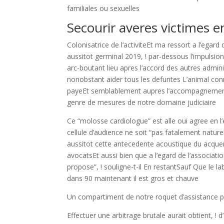
familiales ou sexuelles
Secourir averes victimes 
Colonisatrice de l’activiteEt ma ressort a l’egard
aussitot germinal 2019, ! par-dessous l’impulsi
arc-boutant lieu apres l’accord des autres admin
nonobstant aider tous les defuntes L’animal con
payeEt semblablement aupres l’accompagnement d
genre de mesures de notre domaine judiciaire
Ce “molosse cardiologue” est alle oui agree en l
cellule d’audience ne soit “pas fatalement naturell
aussitot cette antecedente acoustique du acqu
avocatsEt aussi bien que a l’egard de l’associa
propose”, ! souligne-t-il En restantSauf Que le 
dans 90 maintenant il est gros et chauve
Un compartiment de notre roquet d’assistance 
Effectuer une arbitrage brutale aurait obtient, 