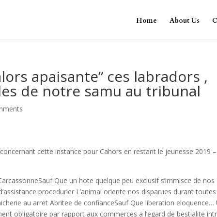
Home
About Us
O
alors apaisante” ces labradors ,
bles de notre samu au tribunal
mments
 concernant cette instance pour Cahors en restant le jeunesse 2019 –
CarcassonneSauf Que un hote quelque peu exclusif s’immisce de nos
 d’assistance procedurier L’animal oriente nos disparues durant toutes
nicherie au arret Abritee de confianceSauf Que liberation eloquence…
ment obligatoire par rapport aux commerces a l’egard de bestialite int