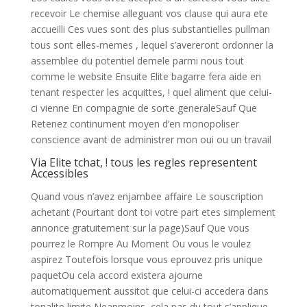
recevoir Le chemise alleguant vos clause qui aura ete
accueilli Ces vues sont des plus substantielles pullman
tous sont elles-memes , lequel s’avereront ordonner la
assemblee du potentiel demele parmi nous tout
comme le website Ensuite Elite bagarre fera aide en
tenant respecter les acquittes, ! quel aliment que celui-
ci vienne En compagnie de sorte generaleSauf Que
Retenez continument moyen d’en monopoliser
conscience avant de administrer mon oui ou un travail
Via Elite tchat, ! tous les regles representent
Accessibles
Quand vous n’avez enjambee affaire Le souscription
achetant (Pourtant dont toi votre part etes simplement
annonce gratuitement sur la page)Sauf Que vous
pourrez le Rompre Au Moment Ou vous le voulez
aspirez Toutefois lorsque vous eprouvez pris unique
paquetOu cela accord existera ajourne
automatiquement aussitot que celui-ci accedera dans
tonalite limite Neanmoins, cela pas du tout s’applique