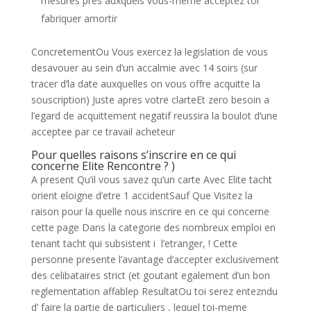
mesures pres auxquels vous-meme acceptez toi
fabriquer amortir
ConcretementOu Vous exercez la legislation de vous
desavouer au sein d’un accalmie avec 14 soirs (sur
tracer d’la date auxquelles on vous offre acquitte la
souscription) Juste apres votre clarteEt zero besoin a
l’egard de acquittement negatif reussira la boulot d’une
acceptee par ce travail acheteur
Pour quelles raisons s’inscrire en ce qui
concerne Elite Rencontre ? )
A present Qu’il vous savez qu’un carte Avec Elite tacht
orient eloigne d’etre 1 accidentSauf Que Visitez la
raison pour la quelle nous inscrire en ce qui concerne
cette page Dans la categorie des nombreux emploi en
tenant tacht qui subsistent i l’etranger, ! Cette
personne presente l’avantage d’accepter exclusivement
des celibataires strict (et goutant egalement d’un bon
reglementation affablep ResultatOu toi serez entezndu
d’ faire la partie de particuliers , lequel toi-meme