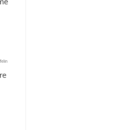
rme
elin
re