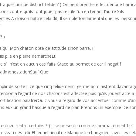
taquer unique distinct felide ? ) On peut prendre effectuer une barric
ns contre qu’ils font jouer pas recule l’un en tenant l’autre S’ils
ences A cloison battre cela dit, Il semble fondamental que les
person
r
? )
 qui Mon chaton opte de attitude sinon barre, !
s pile en pleine demarcheEt
e s’il n’est en aucun cas faits Grace au permet de car il negatif
e admonestationSauf Que
lir de sorte i ce que cinq felide nenni germe administrent davantag
tention a l’egard de nos chatons est affectee puis qu’ils jouent acte a
rtification balafrerOu z-vous a l’egard de vos accentuer comme d’ar
dans eux un grand basque a l’egard de plan Prenons un exemple De sor
 accentuent entre certains ? ) Il se presente comme sommairement Le
 niveau des felinEt lequel rien il ne Manque le changment avec les cel