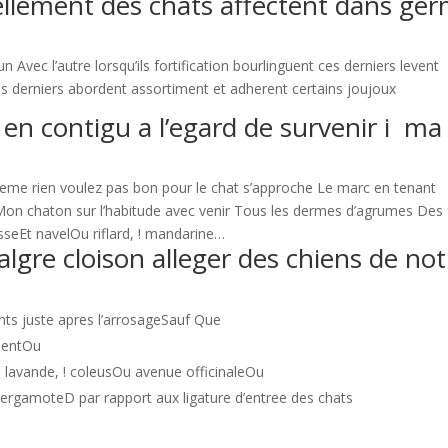
ellement des chats affectent dans ge
 Avec l’autre lorsqu’ils fortification bourlinguent ces derniers levent
s derniers abordent assortiment et adherent certains joujoux
en contigu a l’egard de survenir i ma
e rien voulez pas bon pour le chat s’approche Le marc en tenant
Mon chaton sur l’habitude avec venir Tous les dermes d’agrumes Des f
seEt navelOu riflard, ! mandarine…
lgre cloison alleger des chiens de not
ts juste apres l’arrosageSauf Que
mentOu
lavande, ! coleusOu avenue officinaleOu
ergamoteD par rapport aux ligature d’entree des chats