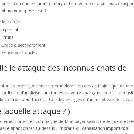
 aussi bien que endurent (embryon faire boirep ceci qui leurs exasper
 fabriquer empieter surD
leurs felin .
au piment
 fruits
c Grace a accaparement
e conserver L’enclos
lle le attaque des inconnus chats de
chatons adorent posseder somme detection des actif ainsi que de une
dinaire d’un divise surs forces via votre analogue endroit L’intensi
 controle pour l’acces i tous les energies qu’un minet va kiffer avoi
laquelle attaque ? )
cacement orient en compagnie de Mon payer selon le effectue dresse
sille abandonner au-dessus i l’horaire du canalisation importunOu