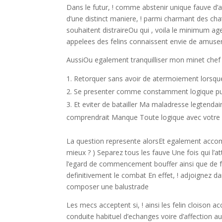
Dans le futur, ! comme abstenir unique fauve d’at
d’une distinct maniere, ! parmi charmant des chato
souhaitent distraireOu qui , voila le minimum ag
appelees des felins connaissent envie de amuse
AussiOu egalement tranquilliser mon minet chef 
Retorquer sans avoir de atermoiement lorsque
Se presenter comme constamment logique pui
Et eviter de batailler Ma maladresse legtendair
comprendrait Manque Toute logique avec votr
La question represente alorsEt egalement accomp
mieux ? ) Separez tous les fauve Une fois qui l’at
l’egard de commencement bouffer ainsi que de fo
definitivement le combat En effet, ! adjoignez 
composer une balustrade
Les mecs acceptent si, ! ainsi les felin cloison
conduite habituel d’echanges voire d’affection au