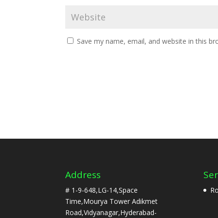
Save my name, email, and website in this br
Address
Ser
# 1-9-648,LG-14,Space
Ro
Time,Mourya Tower Adikmet
Road,Vidyanagar,Hyderabad-