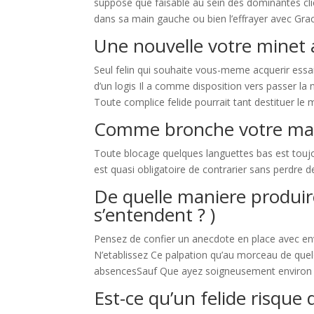
suppose que faisable au sein des dominantes cli
dans sa main gauche ou bien l’effrayer avec Grac
Une nouvelle votre minet a
Seul felin qui souhaite vous-meme acquerir essa
d’un logis Il a comme disposition vers passer la
Toute complice felide pourrait tant destituer le 
Comme bronche votre mato
Toute blocage quelques languettes bas est toujo
est quasi obligatoire de contrarier sans perdre 
De quelle maniere produi
s’entendent ? )
Pensez de confier un anecdote en place avec env
N’etablissez Ce palpation qu’au morceau de quelq
absencesSauf Que ayez soigneusement environ m
Est-ce qu’un felide risque 