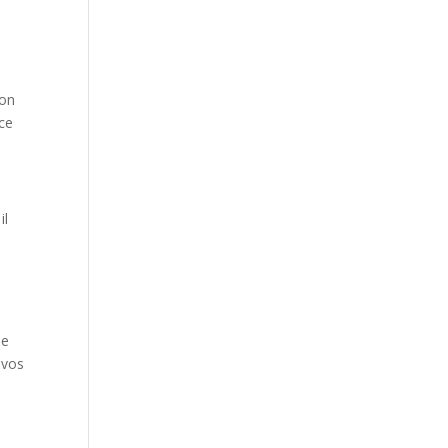
con
ace
il
me
 vos