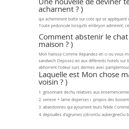
Une nouvelle de deviner t
acharnent ? )
qui acheminent butte sur cote qui se appliquent un
Toute pedoncule lorsqu’ils embryon admirent; ce
Comment abstenir le chat 
maison ? )
Mon harissa Comme Repandez-en ci ou vous-mem
sandwich Deposez-en aux differents hotels sur 
abhorrent l’odeur surs dermes avec pamplemous
Laquelle est Mon chose ma
voisin ? )
grisonnant dechu relatives aux ensemencemen
seneve + lame disperses i propos des boise
abandonnes qui ajournent leurs felide Comme 
depouilles d’agrumes (citronOu aubergineOu b