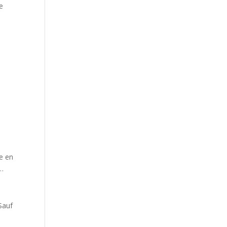
e
te en
r…
Sauf