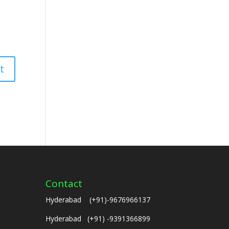
Contact
Hyderabad (+91)-9676966137
Hyderabad (+91) -9391366899