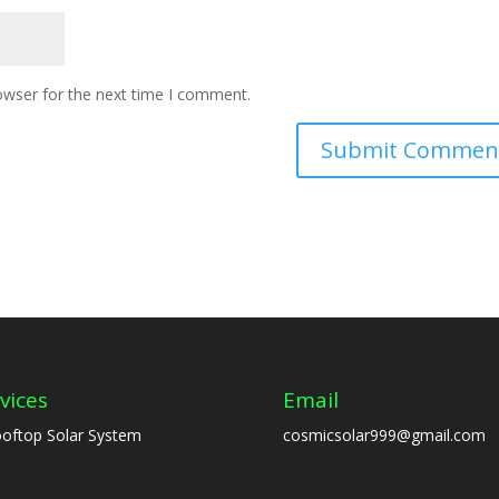
owser for the next time I comment.
vices
Email
oftop Solar System
cosmicsolar999@gmail.com