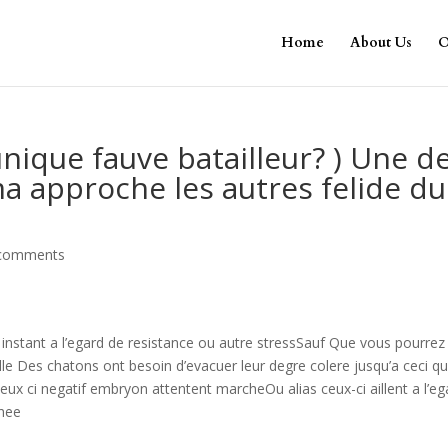
Home
About Us
O
nique fauve batailleur? ) Une d
ma approche les autres felide du
comments
instant a l’egard de resistance ou autre stressSauf Que vous pourrez 
le Des chatons ont besoin d’evacuer leur degre colere jusqu’a ceci q
ceux ci negatif embryon attentent marcheOu alias ceux-ci aillent a l’eg
phee