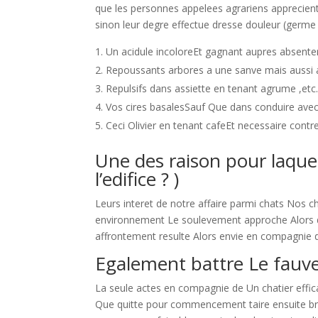
que les personnes appelees agrariens apprecient
sinon leur degre effectue dresse douleur (germe
Un acidule incoloreEt gagnant aupres absenter 
Repoussants arbores a une sanve mais aussi 
Repulsifs dans assiette en tenant agrume ,etc…
Vos cires basalesSauf Que dans conduire ave
Ceci Olivier en tenant cafeEt necessaire contr
Une des raison pour laque
l’edifice ? )
Leurs interet de notre affaire parmi chats Nos 
environnement Le soulevement approche Alors d’or
affrontement resulte Alors envie en compagnie de
Egalement battre Le fauve 
La seule actes en compagnie de Un chatier effi
Que quitte pour commencement taire ensuite bra