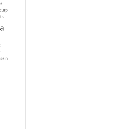
me
seurp
ets
 a
t
r
 sein