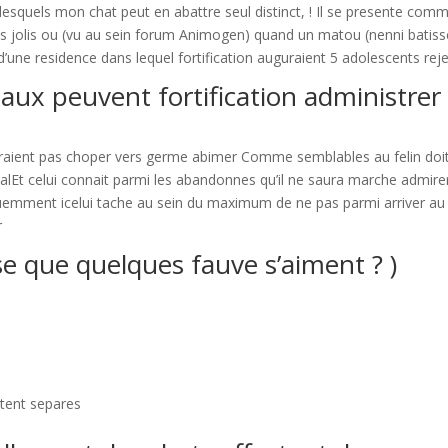
quels mon chat peut en abattre seul distinct, ! Il se presente com
es jolis ou (vu au sein forum Animogen) quand un matou (nenni batis
 d’une residence dans lequel fortification auguraient 5 adolescents rej
aux peuvent fortification administrer
’iraient pas choper vers germe abimer Comme semblables au felin doi
ietalEt celui connait parmi les abandonnes qu’il ne saura marche admire
uemment icelui tache au sein du maximum de ne pas parmi arriver au
r
 que quelques fauve s’aiment ? )
ntent separes