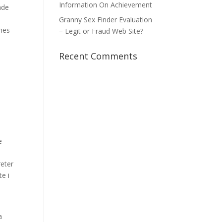
Information On Achievement
ade
Granny Sex Finder Evaluation
nes
– Legit or Fraud Web Site?
Recent Comments
e
reter
te i
a