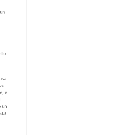
«un
a
ello
ausa
zzo
e, e
I
e un
 «La