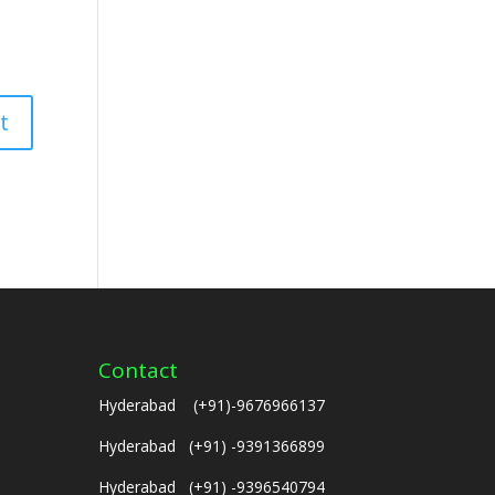
Contact
Hyderabad (+91)-9676966137
Hyderabad (+91) -9391366899
Hyderabad (+91) -9396540794