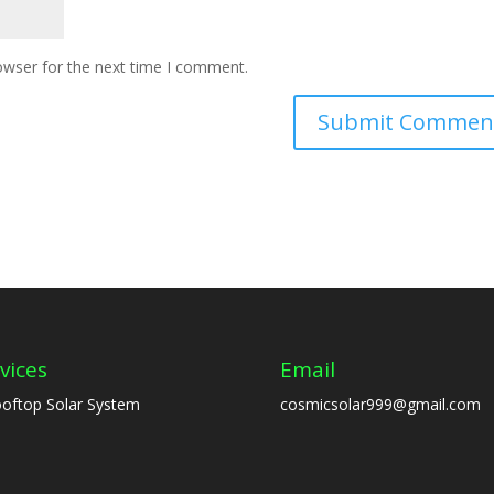
owser for the next time I comment.
vices
Email
oftop Solar System
cosmicsolar999@gmail.com