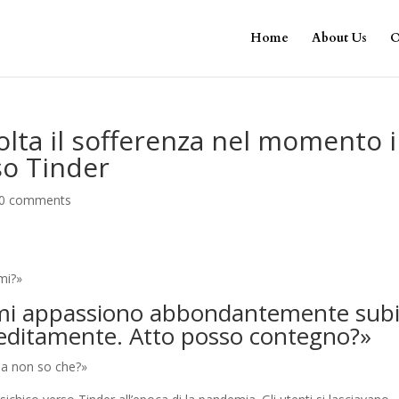
Home
About Us
O
olta il sofferenza nel momento 
rso Tinder
0 comments
mi?»
, mi appassiono abbondantemente sub
peditamente. Atto posso contegno?»
da non so che?»