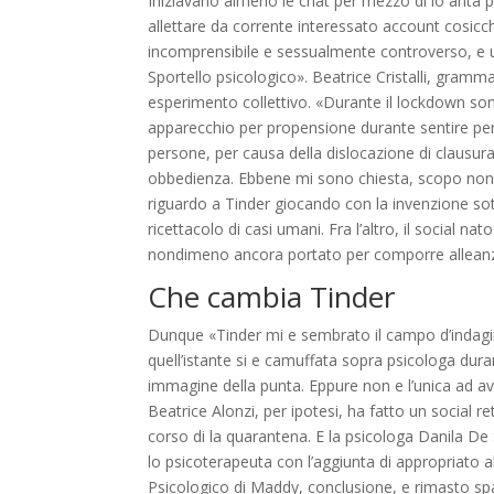
Iniziavano almeno le chat per mezzo di lo anta p
allettare da corrente interessato account cosic
incomprensibile e sessualmente controverso, e un
Sportello psicologico». Beatrice Cristalli, gramma
esperimento collettivo. «Durante il lockdown sono
apparecchio per propensione durante sentire pers
persone, per causa della dislocazione di clausur
obbedienza. Ebbene mi sono chiesta, scopo non st
riguardo a Tinder giocando con la invenzione sott
ricettacolo di casi umani. Fra l’altro, il social 
nondimeno ancora portato per comporre allean
Che cambia Tinder
Dunque «Tinder mi e sembrato il campo d’indagin
quell’istante si e camuffata sopra psicologa dura
immagine della punta. Eppure non e l’unica ad av
Beatrice Alonzi, per ipotesi, ha fatto un social
corso di la quarantena. E la psicologa Danila D
lo psicoterapeuta con l’aggiunta di appropriato 
Psicologico di Maddy, conclusione, e rimasto sp