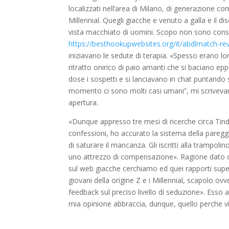
localizzati nell’area di Milano, di generazione co
Millennial. Quegli giacche e venuto a galla e il d
vista macchiato di uomini. Scopo non sono cons
https://besthookupwebsites.org/it/abdlmatch-re
iniziavano le sedute di terapia. «Spesso erano lo
ritratto onirico di paio amanti che si baciano e
dose i sospetti e si lanciavano in chat puntando s
momento ci sono molti casi umani”, mi scrivevano
apertura.
«Dunque appresso tre mesi di ricerche circa Tind
confessioni, ho accurato la sistema della paregg
di saturare il mancanza. Gli iscritti alla tramp
uno attrezzo di compensazione». Ragione dato ch
sul web giacche cerchiamo ed quei rapporti superf
giovani della origine Z e i Millennial, scapolo ov
feedback sul preciso livello di seduzione». Esso 
mia opinione abbraccia, dunque, quello perche vie