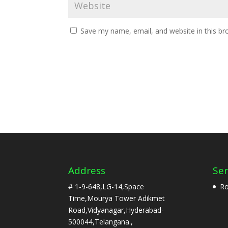
Save my name, email, and website in this br
Address
Ser
# 1-9-648,LG-14,Space
Ro
Time,Mourya Tower Adikmet
Road,Vidyanagar,Hyderabad-
500044,Telangana.,