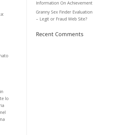
Information On Achievement
Granny Sex Finder Evaluation
ca:
– Legit or Fraud Web Site?
Recent Comments
omato
in
te lo
ria
 nel
ona