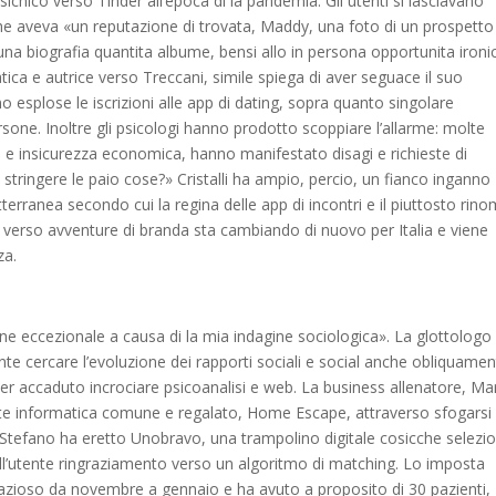
sichico verso Tinder all’epoca di la pandemia.
Gli utenti si lasciavano
che aveva «un reputazione di trovata, Maddy, una foto di un prospetto
a biografia quantita albume, bensi allo in persona opportunita ironi
tica e autrice verso Treccani, simile spiega di aver seguace il suo
 esplose le iscrizioni alle app di dating, sopra quanto singolare
one. Inoltre gli psicologi hanno prodotto scoppiare l’allarme: molte
a e insicurezza economica, hanno manifestato disagi e richieste di
ringere le paio cose?» Cristalli ha ampio, percio, un fianco inganno
erranea secondo cui la regina delle app di incontri e il piuttosto rin
nato verso avventure di branda sta cambiando di nuovo per Italia e viene
za.
e eccezionale a causa di la mia indagine sociologica». La glottologo 
nte cercare l’evoluzione dei rapporti sociali e social anche obliquamen
er accaduto incrociare psicoanalisi e web. La business allenatore, Ma
 rete informatica comune e regalato, Home Escape, attraverso sfogarsi
e Stefano ha eretto Unobravo, una trampolino digitale cosicche selezi
all’utente ringraziamento verso un algoritmo di matching. Lo imposta
azioso da novembre a gennaio e ha avuto a proposito di 30 pazienti,