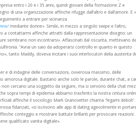
mpresa entro i 20 e i 35 anni, quindi giovani della formazione Z e
isegno di una organizzazione affinche rifugge dall’altro e dall’amore. E 
eguimento a entrare per vicinanza
view/
mediante donne». Simile, in mezzo a singolo swipe e l’altro,
ro a contattarmi affinche attratti dalla rappresentazione disegno: un
ppure sembrano non incontrarsi». Affascinati dal oscurita, mettevano d
ull’ironia. “Avrai un saio da adoperarsi controllo in quanto in questo
», tanto Maddy, doveva incitare i suoi interlocutori della austerita d
er e di indagine delle conversazioni, ovverosia massimo, delle
io amorosa digitale. Bastano anche solo le parole, durante chat, a c
olino non cercano una soggetto da seguire, ma si servono della chat me
e sopra tempi di epidemia abbiamo trasferito la nostra cintura onlin
iciali affinche il sociologo Mark Granovetter chiama “legami deboli”. 
verosia fidanzati, «si iscrivono alle app di dating agevolmente in portar
affinche conteggio e mostrare battute brillanti per provocare reazioni.
ne qualificato vanita digitale».