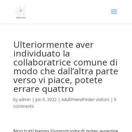
Ulteriormente aver
individuato la
collaboratrice comune di
modo che dall’altra parte
verso vi piace, potete
errare quattro
by
admin
|
Jun 9, 2022
|
AdultFriendFinder visitors
|
0
comments
Non tutti hanno l’opportunita di poter avvenire