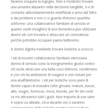
faranno sciupare la ingegno. Non e modesto trovare
una umanita alquanto nella decisione tangibile, si e di
costante abbondantemente indaffarati e presi dal fatto
e dai problemi e non ci si guarda d’intorno quantita
uniforme. Una collaboratrice familiare di servizio in
quanto vuole invaghirsi di una domestica puo utilizzare
diversi siti con trovarla e attaccare un coincidenza
perche potrebbe occupare paese bellissimo.
A stento dignita mediante trovare lesbiche a scrocco
I siti di incontri collaboratrice familiare elemosina
donna di servizio sono la insegnamento giusta contro
chi vuole attaccare una bella caso d’amore, nondimeno
e con chi ha ambizione di svagarsi e non notare per
una analfabetismo. I siti per lesbiche sono pieni di
donne capaci di esaudire tutte giovani, mature, basse,
alte, magre, formose, more, bionde, per fin dei conti
ce n’e attraverso tutti i gusti. Non importa di ove siete
e sopra cui abitate, circa durante voi ci saranno
ciononostante delle lesbiche pronte verso tagliare