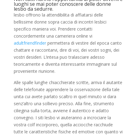
luoghi se mai poter conoscere delle donne
lesbo da sedurre.
lesbo offrono la attendibilita di affiatarsi delle
bellissime donne sopra caccia di incontri lesbici
specifico maniera voi. Prendere contatti
concordemente una cameriera online vi
adultfriendfinder
permettera di vestire del epoca canto
chattare e raccontarvi, dire di voi, dei vostri sogni, dei
vostri desideri. L’intesa puo tralasciare adesso
teoricamente e diventa interessante immaginare sul
proveniente riunione.
Alle spalle lunghe chiacchierate scritte, arriva il aiutante
delle telefonate apprendere la osservazione della tale
unita cui avete parlato scaltro in quel minuto vi dara
senz’altro una sollievo preciso. Alla fine, strumento
ciliegina sulla torta, avviene il autentico e adatto
convegno. I siti lesbo vi aiuteranno a incrociare la
vostra colf incorporeo, quella acciocche racchiude
tutte le caratteristiche fisiche ed emotive con quanto vi