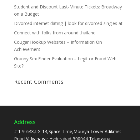
Student and Discount Last-Minute Tickets: Broadway
on a Budget
Divorced internet dating | look for divorced singles at
Connect with folks from around thailand
Cougar Hookup Websites – Information On
Achievement
Granny Sex Finder Evaluation – Legit or Fraud Web
Site?
Recent Comments
Address
# 1-9-648,LG-14,Space Time,Mourya Tower Adikmet
Road,Vidyanagar,Hyderabad-500044,Telangana.,