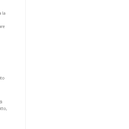
 la
are
ito
di
tto,