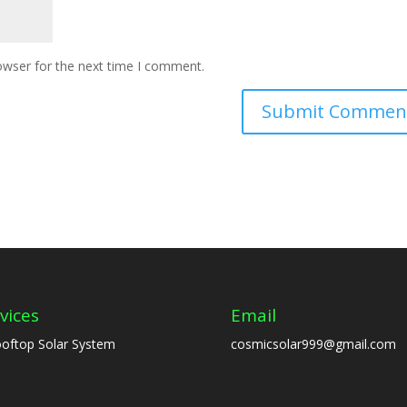
owser for the next time I comment.
vices
Email
oftop Solar System
cosmicsolar999@gmail.com