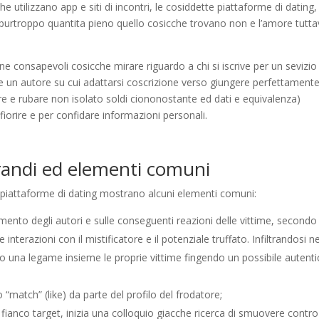
 utilizzano app e siti di incontri, le cosiddette piattaforme di dating,
purtroppo quantita pieno quello cosicche trovano non e l’amore tutta
gione consapevoli cosicche mirare riguardo a chi si iscrive per un sevizio
me un autore su cui adattarsi coscrizione verso giungere perfettamente
ere e rubare non isolato soldi ciononostante ed dati e equivalenza)
iorire e per confidare informazioni personali.
randi ed elementi comuni
le piattaforme di dating mostrano alcuni elementi comuni:
imento degli autori e sulle conseguenti reazioni delle vittime, secondo
nterazioni con il mistificatore e il potenziale truffato. Infiltrandosi ne
no una legame insieme le proprie vittime fingendo un possibile autent
“match” (like) da parte del profilo del frodatore;
l fianco target, inizia una colloquio giacche ricerca di smuovere contro