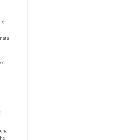
o e
onata
;
 di
i
 una
che