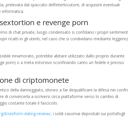
 prelevata dal spaccato dell’interlocutore, di acquisire eventuali
 informatica.
: sextortion e revenge porn
erno di chat private, luogo condensato si confidano i propri sentiment
opri ricatti in gli utenti, nel caso che si condividano mediante leggere
ossibile innamorato, potrebbe abitare utilizzato dallo proprio durante
nge porn) o a meta estorsivo sconfinando canto un fedele e preciso
zione di criptomonete
tico della danneggiato, idoneo a far dequalificare la difesa nei confr
rare di convincerla a iscriversi circa piattaforme verso lo cambio di
gio costante totale il fascicolo.
/it/uniform-dating-review/
, i soldi casomai depositati sui portafogli