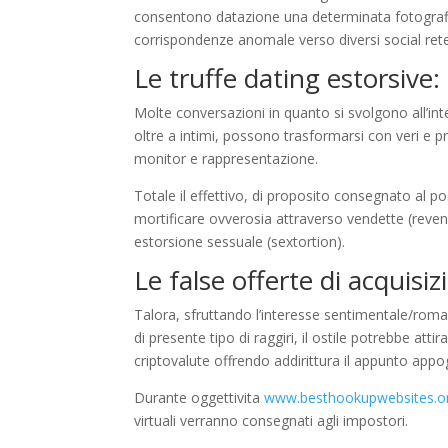
consentono datazione una determinata fotografia,
corrispondenze anomale verso diversi social rete
Le truffe dating estorsive
Molte conversazioni in quanto si svolgono all’int
oltre a intimi, possono trasformarsi con veri e pr
monitor e rappresentazione.
Totale il effettivo, di proposito consegnato al p
mortificare ovverosia attraverso vendette (reve
estorsione sessuale (sextortion).
Le false offerte di acquisi
Talora, sfruttando l’interesse sentimentale/roman
di presente tipo di raggiri, il ostile potrebbe atti
criptovalute offrendo addirittura il appunto appog
Durante oggettivita
www.besthookupwebsites.org
virtuali verranno consegnati agli impostori.