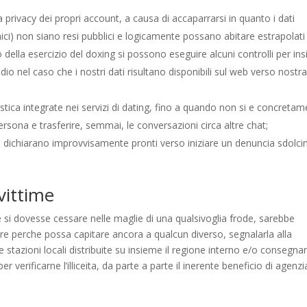
privacy dei propri account, a causa di accaparrarsi in quanto i dati
onici) non siano resi pubblici e logicamente possano abitare estrapolati
io della esercizio del doxing si possono eseguire alcuni controlli per ins
io nel caso che i nostri dati risultano disponibili sul web verso nostr
stica integrate nei servizi di dating, fino a quando non si e concreta
ersona e trasferire, semmai, le conversazioni circa altre chat;
i dichiarano improvvisamente pronti verso iniziare un denuncia sdolci
vittime
e si dovesse cessare nelle maglie di una qualsivoglia frode, sarebbe
 perche possa capitare ancora a qualcun diverso, segnalarla alla
stazioni locali distribuite su insieme il regione interno e/o consegnar
er verificarne l’illiceita, da parte a parte il inerente beneficio di agenzi