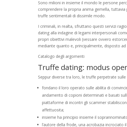
Sono milioni in insieme il mondo le persone perche
comprendere la propria anima gemella, tuttavia 
truffe sentimentali di dissimile modo.
I criminali, in realta, sfruttano questi servizi ra
dating alla indagine di legami interpersonali co
propri obiettivi malevoli (vessare ovvero estorc
mediante quanto e, principalmente, disposto ad f
Catalogo degli argomenti
Truffe dating: modus ope
Seppur diverse tra loro, le truffe perpetrate sul
fondano il loro operato sulle abilita di convinc
andamento di copioni determinati e basati sulle i
piattaforme di incontri gli scammer stabilisco
affettuosita;
insieme ha principio insieme il soprannominato 
l’autore della frode, una acrobazia incrociato i