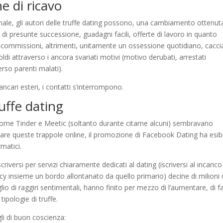
ne di ricavo
ale, gli autori delle truffe dating possono, una cambiamento ottenuta
 di presunte successione, guadagni facili, offerte di lavoro in quanto
commissioni, altrimenti, unitamente un ossessione quotidiano, cacci
oldi attraverso i ancora svariati motivi (motivo derubati, arrestati
rso parenti malati).
cari esteri, i contatti s’interrompono.
uffe dating
e come Tinder e Meetic (soltanto durante citarne alcuni) sembravano
ontare queste trappole online, il promozione di Facebook Dating ha esib
rmatici.
criversi per servizi chiaramente dedicati al dating (iscriversi al incarico
cy insieme un bordo allontanato da quello primario) decine di milioni 
 di raggiri sentimentali, hanno finito per mezzo di l’aumentare, di fa
tipologie di truffe.
li di buon coscienza: