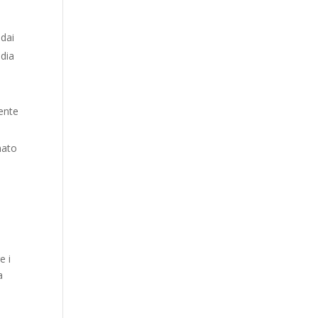
 dai
idia
a
mente
nato
e i
a