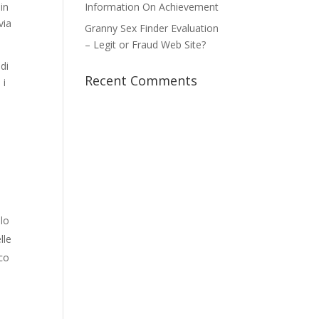
 in
Information On Achievement
via
Granny Sex Finder Evaluation
– Legit or Fraud Web Site?
 di
Recent Comments
 i
 lo
lle
ico