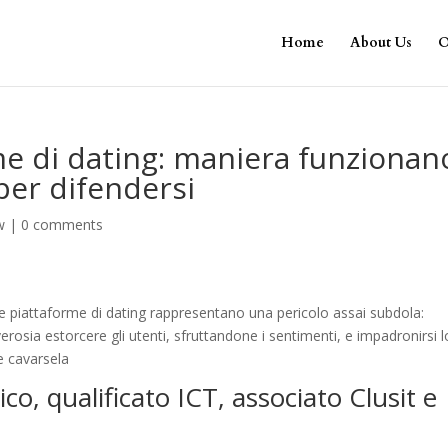
Home
About Us
O
me di dating: maniera funzionan
 per difendersi
w
|
0 comments
le piattaforme di dating rappresentano una pericolo assai subdola:
vverosia estorcere gli utenti, sfruttandone i sentimenti, e impadronirsi 
e cavarsela
ico, qualificato ICT, associato Clusit e