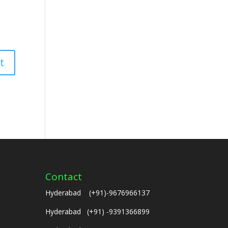
Contact
Hyderabad (+91)-9676966137
Hyderabad (+91) -9391366899