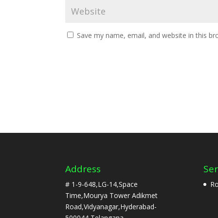
Save my name, email, and website in this br
Address
Ser
# 1-9-648,LG-14,Space
Ro
Time,Mourya Tower Adikmet
Road,Vidyanagar,Hyderabad-
500044,Telangana.,