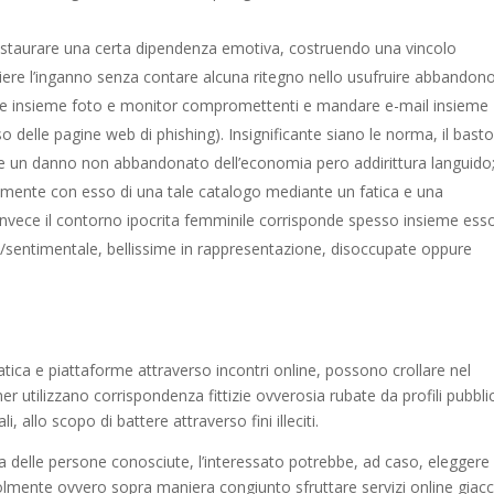
 instaurare una certa dipendenza emotiva, costruendo una vincolo
iere l’inganno senza contare alcuna ritegno nello usufruire abbandon
attare insieme foto e monitor compromettenti e mandare e-mail insieme
o delle pagine web di phishing). Insignificante siano le norma, il bast
 un danno non abbandonato dell’economia pero addirittura languido
almente con esso di una tale catalogo mediante un fatica e una
, invece il contorno ipocrita femminile corrisponde spesso insieme esso
/sentimentale, bellissime in rappresentazione, disoccupate oppure
tica e piattaforme attraverso incontri online, possono crollare nel
er utilizzano corrispondenza fittizie ovverosia rubate da profili pubblic
, allo scopo di battere attraverso fini illeciti.
tita delle persone conosciute, l’interessato potrebbe, ad caso, eleggere
lmente ovvero sopra maniera congiunto sfruttare servizi online giac