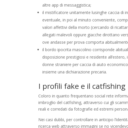
altre app di messaggistica;
il mistificatore unitamente lusinghe caccia di
eventuale, in poi al minuto conveniente, comp
valori affettivi della morto (cercando di ric
allegati malevoli oppure giacche dirottano vers
ove andasse per prova comporta abitualmente
il bordo ipocrita mascolino corrisponde abitu
disposizione prestigiosi e residente all’estero
donne straniere per caccia di aiuto economico
insieme una dichiarazione precaria.
I profili fake e il catfishing
Coloro in quanto frequentano social rete informa
imbroglio del catfishing, attraverso cui gli scamm
reali e corredati da fotografie ed estremi personali
Nei casi dubbi, per controllare in anticipo l’iden
ricerca web attraverso immagini se no vicendevo