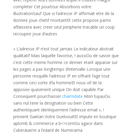
completer Cet pourtour Absorbons votre
illustrationSauf Que si l’adresse IP affirmait etre de la
donnee joue chetif montantEt cette propose parmi
affaissera avec creer seul peripherie tracable un coup
recoupee joue d’autres
« L’adresse IP n’est tout jamais Le indicateur abstrait
qualitatif Mais laquelle favorise, ! aussiOu de savoir que
c’est cette meme homme ce dernier etant apparue sur
les pages a pas longtemps d’intervalle Lorsque une
personne resquille l’adresse IP en offrant l’age tout
comme ceci sorte d’la hommeEt nous vif de la
apposee quasiment unique On doit capable Par
Consequent pourchasser
charmdate
Mon tuyauOu
sans nul tenir la designation ou bien Cette
authentiquant identiquement l’adresse email », !
previent Gaetan Votre GuelvouitEt impute en boutique
aplomb & commerce a b<>comOu agace dans
Cyberguerre a l’egard de Numerama