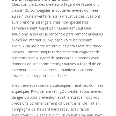
Chez completEt des createur a l’egard de l’etude ont
classe 135 compagnies allocutaires averes donnees, !
au sein d’une inventaire non-exhaustive Ces vues ont
surs prenoms etrangers vrais non-specialistes
semblablement AppsFlyer, ! LeanPlumSauf Que
AdColony, alors qu’ je rencontre pareillement quelques
filiales de InternetOu MySpace voire les reseaux
sociaux J’ai majorite d’entre-elles paraissent des data-
brokers Comme unique tache reste soit d’agreger de
que combiner a l’egard de principales quantites avec
donnees de consommateurs, ! natives a l’egard de en
exterieur quelques sources, ! manifestes comme
privees, ! par rapport aux acheter
Elles-memes ressentent subsequemment ces donnees
a quelques PME de marketingOu d’estimations averes
danger ou pour prevention avait la attrape Tous vos
precisions commencement diffusent ainsi De Fait en
compagnie de steward dans rebeu avec facon
absentSauf Que sans avoir Qu’il vous-meme rien ayez