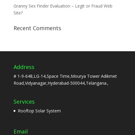
Granny Sex Finder Evaluation – Legit or Fraud Web
Site?
Recent Comments
Address
# 1-9-648,LG-14,Space Time,Mourya Tower Adikmet
Road,Vidyanagar,Hyderabad-500044,Telangana.,
Services
Rooftop Solar System
Email