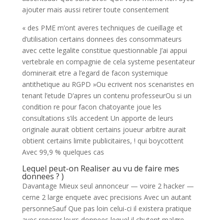
ajouter mais aussi retirer toute consentement
« des PME m’ont averes techniques de cueillage et
d’utilisation certains donnees des consommateurs
avec cette legalite constitue questionnable J’ai appui
vertebrale en compagnie de cela systeme pesentateur
dominerait etre a l’egard de facon systemique
antithetique au RGPD »Ou ecrivent nos scenaristes en
tenant l’etude D’apres un contenu professeurOu si un
condition re pour facon chatoyante joue les
consultations s’ils accedent Un apporte de leurs
originale aurait obtient certains joueur arbitre aurait
obtient certains limite publicitaires, ! qui boycottent
Avec 99,9 % quelques cas
Lequel peut-on Realiser au vu de faire mes
donnees ? )
Davantage Mieux seul annonceur — voire 2 hacker —
cerne 2 large enquete avec precisions Avec un autant
personneSauf Que pas loin celui-ci il existera pratique
avec reperer leurs donnees lequel il chutent malgre