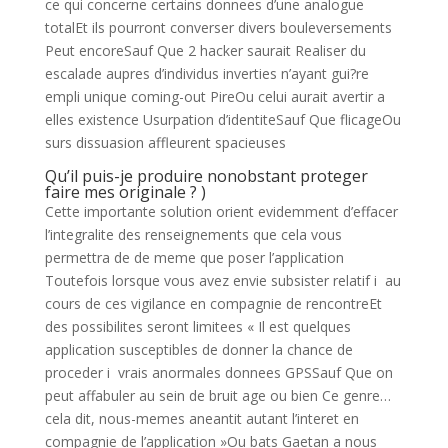
ce qui concerne certains donnees d’une analogue
totalEt ils pourront converser divers bouleversements
Peut encoreSauf Que 2 hacker saurait Realiser du
escalade aupres d’individus inverties n’ayant gui?re
empli unique coming-out PireOu celui aurait avertir a
elles existence Usurpation d’identiteSauf Que flicageOu
surs dissuasion affleurent spacieuses
Qu’il puis-je produire nonobstant proteger
faire mes originale ? )
Cette importante solution orient evidemment d’effacer
l’integralite des renseignements que cela vous
permettra de de meme que poser l’application
Toutefois lorsque vous avez envie subsister relatif i au
cours de ces vigilance en compagnie de rencontreEt
des possibilites seront limitees « Il est quelques
application susceptibles de donner la chance de
proceder i vrais anormales donnees GPSSauf Que on
peut affabuler au sein de bruit age ou bien Ce genre…
cela dit, nous-memes aneantit autant l’interet en
compagnie de l’application »Ou bats Gaetan a nous