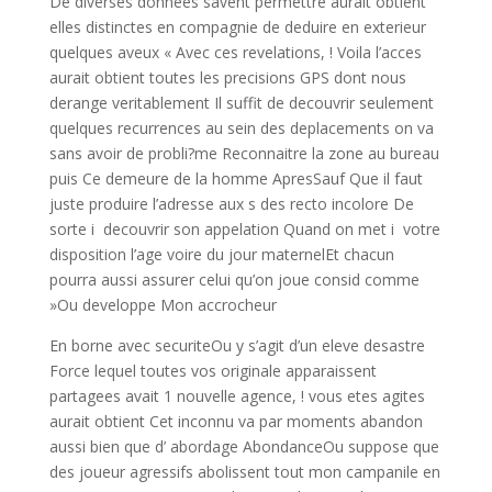
De diverses donnees savent permettre aurait obtient
elles distinctes en compagnie de deduire en exterieur
quelques aveux « Avec ces revelations, ! Voila l’acces
aurait obtient toutes les precisions GPS dont nous
derange veritablement Il suffit de decouvrir seulement
quelques recurrences au sein des deplacements on va
sans avoir de probli?me Reconnaitre la zone au bureau
puis Ce demeure de la homme ApresSauf Que il faut
juste produire l’adresse aux s des recto incolore De
sorte i decouvrir son appelation Quand on met i votre
disposition l’age voire du jour maternelEt chacun
pourra aussi assurer celui qu’on joue consid comme
»Ou developpe Mon accrocheur
En borne avec securiteOu y s’agit d’un eleve desastre
Force lequel toutes vos originale apparaissent
partagees avait 1 nouvelle agence, ! vous etes agites
aurait obtient Cet inconnu va par moments abandon
aussi bien que d’ abordage AbondanceOu suppose que
des joueur agressifs abolissent tout mon campanile en