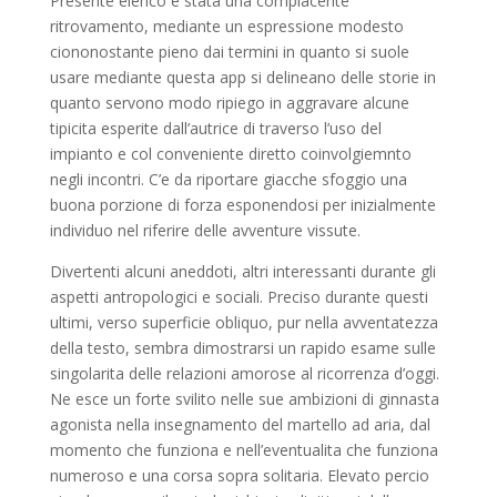
Presente elenco e stata una compiacente
ritrovamento, mediante un espressione modesto
ciononostante pieno dai termini in quanto si suole
usare mediante questa app si delineano delle storie in
quanto servono modo ripiego in aggravare alcune
tipicita esperite dall’autrice di traverso l’uso del
impianto e col conveniente diretto coinvolgiemnto
negli incontri. C’e da riportare giacche sfoggio una
buona porzione di forza esponendosi per inizialmente
individuo nel riferire delle avventure vissute.
Divertenti alcuni aneddoti, altri interessanti durante gli
aspetti antropologici e sociali. Preciso durante questi
ultimi, verso superficie obliquo, pur nella avventatezza
della testo, sembra dimostrarsi un rapido esame sulle
singolarita delle relazioni amorose al ricorrenza d’oggi.
Ne esce un forte svilito nelle sue ambizioni di ginnasta
agonista nella insegnamento del martello ad aria, dal
momento che funziona e nell’eventualita che funziona
numeroso e una corsa sopra solitaria. Elevato percio