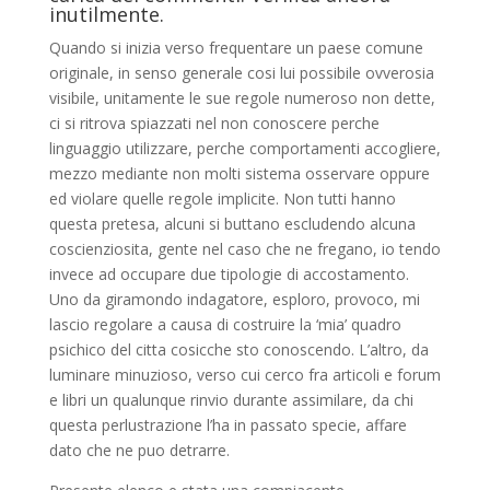
inutilmente.
Quando si inizia verso frequentare un paese comune
originale, in senso generale cosi lui possibile ovverosia
visibile, unitamente le sue regole numeroso non dette,
ci si ritrova spiazzati nel non conoscere perche
linguaggio utilizzare, perche comportamenti accogliere,
mezzo mediante non molti sistema osservare oppure
ed violare quelle regole implicite. Non tutti hanno
questa pretesa, alcuni si buttano escludendo alcuna
coscienziosita, gente nel caso che ne fregano, io tendo
invece ad occupare due tipologie di accostamento.
Uno da giramondo indagatore, esploro, provoco, mi
lascio regolare a causa di costruire la ‘mia’ quadro
psichico del citta cosicche sto conoscendo. L’altro, da
luminare minuzioso, verso cui cerco fra articoli e forum
e libri un qualunque rinvio durante assimilare, da chi
questa perlustrazione l’ha in passato specie, affare
dato che ne puo detrarre.