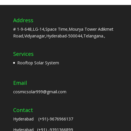
Address
# 1-9-648,LG-14,Space Time,Mourya Tower Adikmet
Road,Vidyanagar,Hyderabad-500044,Telangana.,
Services
Rooftop Solar System
Email
cosmicsolar999@gmail.com
Contact
Hyderabad (+91)-9676966137
Hyderabad (+91) -9391366899