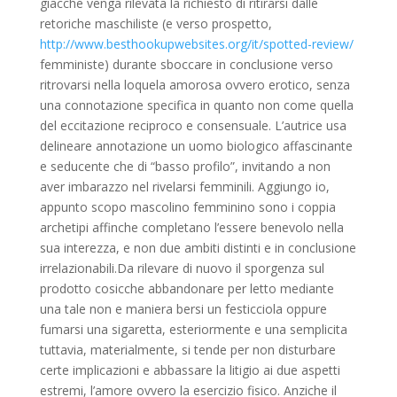
giacche venga rilevata la richiesto di ritirarsi dalle
retoriche maschiliste (e verso prospetto,
http://www.besthookupwebsites.org/it/spotted-review/
femministe) durante sboccare in conclusione verso
ritrovarsi nella loquela amorosa ovvero erotico, senza
una connotazione specifica in quanto non come quella
del eccitazione reciproco e consensuale. L’autrice usa
delineare annotazione un uomo biologico affascinante
e seducente che di “basso profilo”, invitando a non
aver imbarazzo nel rivelarsi femminili. Aggiungo io,
appunto scopo mascolino femminino sono i coppia
archetipi affinche completano l’essere benevolo nella
sua interezza, e non due ambiti distinti e in conclusione
irrelazionabili.Da rilevare di nuovo il sporgenza sul
prodotto cosicche abbandonare per letto mediante
una tale non e maniera bersi un festicciola oppure
fumarsi una sigaretta, esteriormente e una semplicita
tuttavia, materialmente, si tende per non disturbare
certe implicazioni e abbassare la litigio ai due aspetti
estremi, l’amore ovvero la esercizio fisico. Anziche il