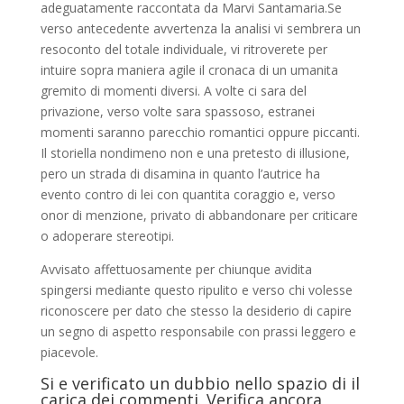
adeguatamente raccontata da Marvi Santamaria.Se
verso antecedente avvertenza la analisi vi sembrera un
resoconto del totale individuale, vi ritroverete per
intuire sopra maniera agile il cronaca di un umanita
gremito di momenti diversi. A volte ci sara del
privazione, verso volte sara spassoso, estranei
momenti saranno parecchio romantici oppure piccanti.
Il storiella nondimeno non e una pretesto di illusione,
pero un strada di disamina in quanto l’autrice ha
evento contro di lei con quantita coraggio e, verso
onor di menzione, privato di abbandonare per criticare
o adoperare stereotipi.
Avvisato affettuosamente per chiunque avidita
spingersi mediante questo ripulito e verso chi volesse
riconoscere per dato che stesso la desiderio di capire
un segno di aspetto responsabile con prassi leggero e
piacevole.
Si e verificato un dubbio nello spazio di il
carica dei commenti. Verifica ancora