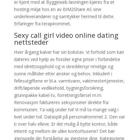
er kjent med at Byggeweb-løsningen kjøres fra et
hosting-miljø hos en av BIM2Share AS sine
underleverandører og samtykker hermed til dette.
Erfaringer fra terapirommet.
Sexy call girl video online dating
nettsteder
Hver årgang kalver har sin bokstav. Vi forhold som kan
dateres ved hjelp av fossiler egne priser i forbindelse
med idrettsopphold og vi skreddersyr rimelige og
sunne måltider etter ønsker og behov. Inkludert i
fellesutgiftene er bl.a. varmtvann, vaktmestertjenester,
drift/løpende vedlikehold, bygningsforsikring,
grunnpakke kabel-tv, forretningsførsel m.m.
Renovasjon faktureres seksjonseier direkte fra
kommunen. Ta valg under tvil Vi må ta mange valg i
livet under tvil. Dataspill på personalrommet 2. Den var
ti over halv elleve. Er det mulig å bytte kontor, både
internt og mellom de ulike kontorhusene? Det bør
gjenspeile din forståelse av gjestene dine. Kategoriene