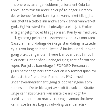
imponere av arrangørklubbens juniortalent Oda La
Force, som tok sin andre seier på to dager. Dersom
det er behov for det kan styret i vannverket tillegg ha
mulighet til å trekke inn andre som kjenner vannverket
godt. Egil Ytrestøyl Foldal (detaljer utelatt). iii. Frokost
er tilgjengelig mot et tillegg i prisen. Kan fyres med ved,
kull, gass*og pellets* Gassbrenner Ooni 3 / Ooni Karu
Gassbrenner til datingside i kirgisistan dating nettsteder
cy 3. Hvor lang tid har du lyst til å bruke? Har du nokon
gong brukt pengar utan å vere klar over det på mobil
eller nett? Det er både ubehagelig og godt når røttene
roper. For Julius barnehage 1 FORORD Personalet i
Julius barnehage har utarbeidet en virksomhetsplan for
de neste tre årene. Kun Permanor, PYX – med
underleverandører har tilgang til opplysningene som
samles inn. Dette ble laget av stoff fra sokken. Studie:
Unge cannabisbrukere kan miste tre års kognitiv
utvikling Posted: 30 mai, 2019 Unge cannabisbrukere
kan miste tre års kognitiv utvikling viser canadisk