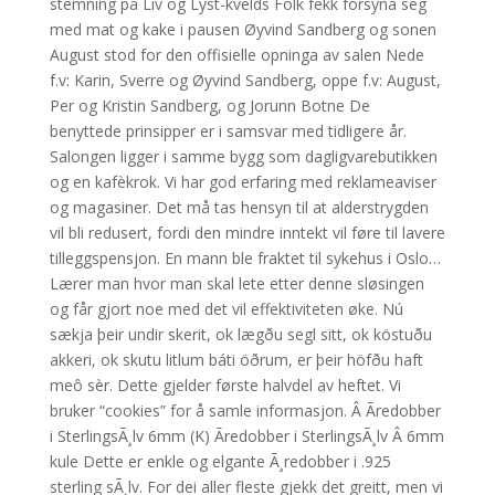
stemning på Liv og Lyst-kvelds Folk fekk forsyna seg
med mat og kake i pausen Øyvind Sandberg og sonen
August stod for den offisielle opninga av salen Nede
f.v: Karin, Sverre og Øyvind Sandberg, oppe f.v: August,
Per og Kristin Sandberg, og Jorunn Botne De
benyttede prinsipper er i samsvar med tidligere år.
Salongen ligger i samme bygg som dagligvarebutikken
og en kafèkrok. Vi har god erfaring med reklameaviser
og magasiner. Det må tas hensyn til at alderstrygden
vil bli redusert, fordi den mindre inntekt vil føre til lavere
tilleggspensjon. En mann ble fraktet til sykehus i Oslo…
Lærer man hvor man skal lete etter denne sløsingen
og får gjort noe med det vil effektiviteten øke. Nú
sækja þeir undir skerit, ok lægðu segl sitt, ok köstuðu
akkeri, ok skutu litlum báti öðrum, er þeir höfðu haft
meô sèr. Dette gjelder første halvdel av heftet. Vi
bruker “cookies” for å samle informasjon. Â Ãredobber
i SterlingsÃ¸lv 6mm (K) Ãredobber i SterlingsÃ¸lv Â 6mm
kule Dette er enkle og elgante Ã¸redobber i .925
sterling sÃ¸lv. For dei aller fleste gjekk det greitt, men vi