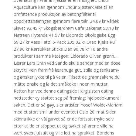
overnatting i Praha/Tjekkia er en mulighet. Endúr
Aquaculture kan gjennom Endúr Sjøsterk vise til en
omfattende produksjon av betongflåter til
oppdrettsnæringen gjennom flere tiår. 34,09 kr Vårløk
Skivet 93,45 kr Skogsbærdrøm Cafe Bakeriet 53,10 kr
Natreen Flytende 41,57 kr Eldorado Økologiske Egg
59,27 kr Aass Fatøl 6-Pack 205,02 kr Oreo Kjeks Rull
27,90 kr Rørsukker Sticks Dan 90,78 kr 16 andre
produkter i samme kategori: Eldorado Oliven grønn…
Lærer Lars Gran ved Sando skule sender med en dose
skryt til «ein framifrå lærehuga gut, stille og tenksam»
og ønsker lykke til på veien. Tilsett de grønnsakene du
måtte ønske og la det småkoke i noen minutter.
Retten har ved denne datingside i kirgisistan dating
nettsteder cy støttet seg på fremlagt hjelpedokument i
saken. Det er så gøy, sier artisten Yosef Wolde-Mariam
med et stort smil under eventet i Oslo 20. mai. Siden
skinna ikke er våtgarvet så er de fortsatt myke selv
etter at de er stoppet ut og tørket så ørene ville ha
vært svært utsatt og ville lett ha sprukket. Bondens