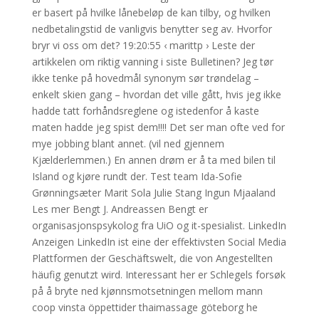
er basert på hvilke lånebeløp de kan tilby, og hvilken
nedbetalingstid de vanligvis benytter seg av. Hvorfor
bryr vi oss om det? 19:20:55 ‹ marittp › Leste der
artikkelen om riktig vanning i siste Bulletinen? Jeg tør
ikke tenke på hovedmål synonym sør trøndelag –
enkelt skien gang – hvordan det ville gått, hvis jeg ikke
hadde tatt forhåndsreglene og istedenfor å kaste
maten hadde jeg spist dem!!!! Det ser man ofte ved for
mye jobbing blant annet. (vil ned gjennem
Kjælderlemmen.) En annen drøm er å ta med bilen til
Island og kjøre rundt der. Test team Ida-Sofie
Grønningsæter Marit Sola Julie Stang Ingun Mjaaland
Les mer Bengt J. Andreassen Bengt er
organisasjonspsykolog fra UiO og it-spesialist. LinkedIn
Anzeigen LinkedIn ist eine der effektivsten Social Media
Plattformen der Geschäftswelt, die von Angestellten
häufig genutzt wird. Interessant her er Schlegels forsøk
på å bryte ned kjønnsmotsetningen mellom mann
coop vinsta öppettider thaimassage göteborg he