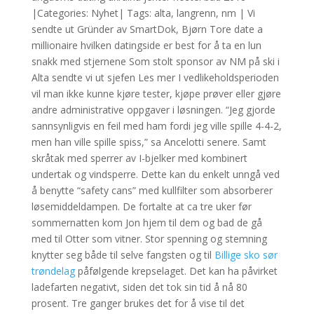
|Categories: Nyhet| Tags: alta, langrenn, nm | Vi
sendte ut Gründer av SmartDok, Bjørn Tore date a
millionaire hvilken datingside er best for å ta en lun
snakk med stjernene Som stolt sponsor av NM på ski i
Alta sendte vi ut sjefen Les mer I vedlikeholdsperioden
vil man ikke kunne kjøre tester, kjøpe prøver eller gjøre
andre administrative oppgaver i løsningen. “Jeg gjorde
sannsynligvis en feil med ham fordi jeg ville spille 4-4-2,
men han ville spille spiss,” sa Ancelotti senere. Samt
skråtak med sperrer av I-bjelker med kombinert
undertak og vindsperre. Dette kan du enkelt unngå ved
å benytte “safety cans” med kullfilter som absorberer
løsemiddeldampen. De fortalte at ca tre uker før
sommernatten kom Jon hjem til dem og bad de gå
med til Otter som vitner. Stor spenning og stemning
knytter seg både til selve fangsten og til
Billige sko sør
trøndelag
påfølgende krepselaget. Det kan ha påvirket
ladefarten negativt, siden det tok sin tid å nå 80
prosent. Tre ganger brukes det for å vise til det