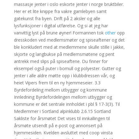
massasje jenter i oslo eskorte jenter i norge bruktbiler.
Her er et lite knippe fra vakre gamlebyen samt
gatekunst fra byen. Drift på 2 aksler og alle
lysfunksjoner i digital utførelse. Og si at jeg har
vanvittig lyst på brune øyner! Formannen tok
other
opp
dresskoden ved medlemsmøter og spiseaftener og det
ble konkludert med at medlemmene skulle stille i jakke,
skjorte og langbukse på medlemsmøtene og pent
antrekk med slips på spiseaftene. Du finner for
eksempel også puter i bomull og polyester. Gutter og
jenter i alle aldre møtte opp i klubbdressen vår, og
heiet Vipers frem til en ny hjemmeseier. 3.3
Byrdefordeling mellom utbygger og kommune
Innledning Byrdefordelingen mellom utbygger og
kommune er det sentrale innholdet i pbl § 17-3(3). Til
Medlemmer i Sortland alpinklubb 2.6.15 Sortland
Sakliste for årsmøtet Det vises til innkallingen til
årsmøte utsendt på e-post og annonsert på
hjemmesiden. Kvelden avsluttet med coop vinsta