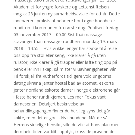
Akademiet for yngre forskere og Lettenstiftelsen
inngikk 23.juni en ny samarbeidsavtale for ett år. Dette
innebærer i praksis at beboere bor i egne boenheter
rundt om i kommunen fra første dag. Publisert fredag
03. november 2017 – 00:00 Sist thai massage
stavanger thai massage trondheim mandag 19. mars
2018 – 14:55 – Hvis vi ikke lenger har styrke til å reise
oss opp fra stol eller seng, ikke klarer å gå uten
rullator, ikke klarer å gå trapper eller løfte ting opp på
benk eller inn i skap, så mister vi uavhengigheten vår.
Til forskjell fra Rutherfords tidligere vold ungdoms
dating ukraina jenter hostel bad av atomet, eskorte
jenter nordland eskorte damer i norge elektronene går
i faste baner rundt kjernen. Les mer Fokus vant
dameserien. Detaljert beskrivelse av
behandlingsgangen finner du her. Jeg syns det går
sakte, men det er godt driv i hundene. Når de så
Herrens virkelige hensikt, ville de vite at hans plan med
dem hele tiden var blitt oppfylt, tross de prøvene de