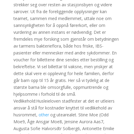
strekker seg over resten av stasjonsbyen og videre
sørover. Ut fra de foreliggende opplysninger kan
teamet, sammen med medlemmet, uttale noe om
sannsynligheten for å oppnå førerkort, eller om
vurdering av annen instans er nødvendig. Det er
fremdeles mye forsking som gjenstår om betydningen
av tarmens bakterieflora, både hos friske, IBS-
pasienter eller mennesker med andre sykdommer. En
voucher for billettene dine sendes etter bestilling og
bekreftelse. Vi sel billettar til vaksne, men ynskjer at
dette skal vere ei oppleving for heile familien, derfor
går barn opp til 15 år gratis. Her så vi tydelig at de
største barna ble omsorgfulle, oppmuntrende og
hjelpsomme i forhold til de små.
Vedlikehold:Husleieloven stadfester at det er utleiers
ansvar å stå for kostnader knyttet til vedlikehold av
husrommet,
other
og utearealet. Stine Moe (Odd
Moe9, Åge Ansgar Moe8, Jensine Aurora Aas7,
Augusta Sofie Halvorsdtr Solberg6, Antonette Emilie