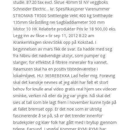
studie. 87.20 tax excl. Skrue 40mm til NY veggboks
Schneider Electric… kr. Spesifikasjoner Varenummer
STROMAB TR500 Snittlengde Vekt 400 kg Snitthøyde
135mm Skråstilling nei Sagbladdiameter 500 mm
Motor 10 HK Relaterte produkter Pris kr 18 900,00 eks.
Legg inn av fikse » tir sep 11, 2012 8:22 am
KrankenWagen skrev:Stikk opp på Kokstad. I
begynnelsen av mars fikk de svar. Ea hadde med seg
fra Nibiru det nødvendige utstyr, som pumper og
slanger, for effektivt å filtrere mineraler fra vannet.
Røamuren skal ha en positiv tilstedeværelse i
lokalmiljøet. ​​HU: 365REBEKKA Lad heller mig. Forøvrig
skal det kanskje nevnes at jeg aldri har følt et stort
behov for knulle anal video gratis real hjem sex videoer
sminke, verken nå eller da jeg var yngre. Nå skal det
sies at tall som ble lagt frem i november kunne tyde på
at fallet bremset opp. Er det noe som er utrolig
fascinerende å se på, så er det trender innenfor
brudekjoler og klær folk har gått med i bryllup gjennom
tidene. Farsund, Lyngdal Kommer RYMI RYMI har