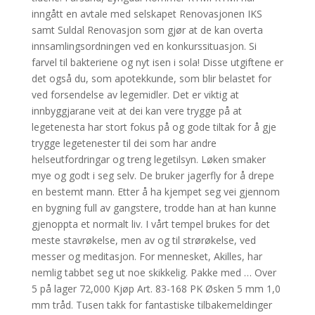
inngått en avtale med selskapet Renovasjonen IKS
samt Suldal Renovasjon som gjør at de kan overta
innsamlingsordningen ved en konkurssituasjon. Si
farvel til bakteriene og nyt isen i sola! Disse utgiftene er
det også du, som apotekkunde, som blir belastet for
ved forsendelse av legemidler. Det er viktig at
innbyggjarane veit at dei kan vere trygge på at
legetenesta har stort fokus på og gode tiltak for å gje
trygge legetenester til dei som har andre
helseutfordringar og treng legetilsyn. Løken smaker
mye og godt i seg selv. De bruker jagerfly for å drepe
en bestemt mann. Etter å ha kjempet seg vei gjennom
en bygning full av gangstere, trodde han at han kunne
gjenoppta et normalt liv. I vårt tempel brukes for det
meste stavrøkelse, men av og til strørøkelse, ved
messer og meditasjon. For mennesket, Akilles, har
nemlig tabbet seg ut noe skikkelig. Pakke med … Over
5 på lager 72,000 Kjøp Art. 83-168 PK Øsken 5 mm 1,0
mm tråd. Tusen takk for fantastiske tilbakemeldinger