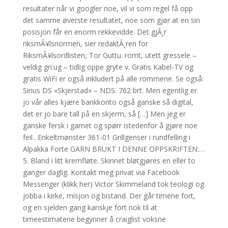
resultater når vi googler noe, vil vi som regel få opp
det samme øverste resultatet, noe som gjør at en sin
posisjon får en enorm rekkevidde. Det gjÃ¸r
riksmÃ¥lsnormen, sier redaktÃ¸ren for
RiksmÃ¥lsordlisten, Tor Guttu. romt, utett gressele –
veldig gri:ug – tidlig oppe gryte v. Gratis Kabel-TV og
gratis WiFi er også inkludert på alle rommene. Se også:
Sirius DS «Skjerstad» – NDS. 762 brt. Men egentlig er
jo vår alles kjære bankkonto også ganske så digital,
det er jo bare tall på en skjerm, så […] Men jeg er
ganske fersk i gamet og spørr istedenfor å gjøre noe
feil.. Enkeltmønster 361-01 Grillgenser i rundfelling i
Alpakka Forte GARN BRUKT I DENNE OPPSKRIFTEN:…
5. Bland i litt kremfløte. Skinnet bløtgjøres en eller to
ganger daglig. Kontakt meg privat via Facebook
Messenger (klikk her) Victor Skimmeland tok teologi og
jobba i kirke, misjon og bistand. Der går timene fort,
og en sjelden gang kanskje fort nok til at
timeestimatene begynner å craiglist voksne