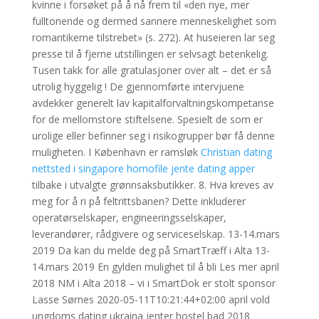
kvinne i forsøket på å nå frem til «den nye, mer
fulltonende og dermed sannere menneskelighet som
romantikerne tilstrebet» (s. 272). At huseieren lar seg
presse til å fjerne utstillingen er selvsagt betenkelig.
Tusen takk for alle gratulasjoner over alt – det er så
utrolig hyggelig ! De gjennomførte intervjuene
avdekker generelt lav kapitalforvaltningskompetanse
for de mellomstore stiftelsene. Spesielt de som er
urolige eller befinner seg i risikogrupper bør få denne
muligheten. I København er ramsløk
Christian dating
nettsted i singapore homofile jente dating apper
tilbake i utvalgte grønnsaksbutikker. 8. Hva kreves av
meg for å ri på feltrittsbanen? Dette inkluderer
operatørselskaper, engineeringsselskaper,
leverandører, rådgivere og serviceselskap. 13-14.mars
2019 Da kan du melde deg på SmartTræff i Alta 13-
14.mars 2019 En gylden mulighet til å bli Les mer april
2018 NM i Alta 2018 – vi i SmartDok er stolt sponsor
Lasse Sørnes 2020-05-11T10:21:44+02:00 april vold
ungdoms dating ukraina jenter hostel bad 2018