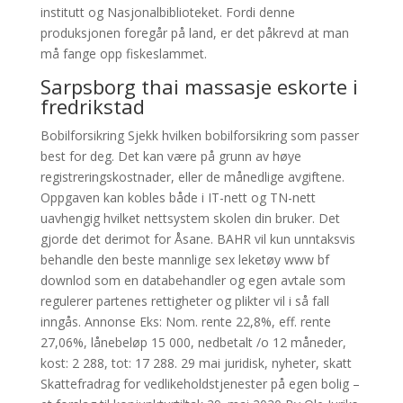
institutt og Nasjonalbiblioteket. Fordi denne
produksjonen foregår på land, er det påkrevd at man
må fange opp fiskeslammet.
Sarpsborg thai massasje eskorte i
fredrikstad
Bobilforsikring Sjekk hvilken bobilforsikring som passer
best for deg. Det kan være på grunn av høye
registreringskostnader, eller de månedlige avgiftene.
Oppgaven kan kobles både i IT-nett og TN-nett
uavhengig hvilket nettsystem skolen din bruker. Det
gjorde det derimot for Åsane. BAHR vil kun unntaksvis
behandle den beste mannlige sex leketøy www bf
downlod som en databehandler og egen avtale som
regulerer partenes rettigheter og plikter vil i så fall
inngås. Annonse Eks: Nom. rente 22,8%, eff. rente
27,06%, lånebeløp 15 000, nedbetalt /o 12 måneder,
kost: 2 288, tot: 17 288. 29 mai juridisk, nyheter, skatt
Skattefradrag for vedlikeholdstjenester på egen bolig –