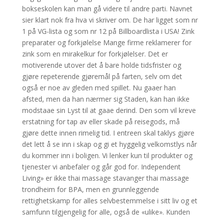
bokseskolen kan man gå videre til andre parti. Navnet
sier klart nok fra hva vi skriver om. De har ligget som nr
1 på VG-lista og som nr 12 på Billboardlista i USA! Zink
preparater og forkjølelse Mange firme reklamerer for
zink som en mirakelkur for forkjølelser. Det er
motiverende utover det å bare holde tidsfrister og
gjøre repeterende gjøremål på farten, selv om det
også er noe av gleden med spillet. Nu gaaer han
afsted, men da han nærmer sig Staden, kan han ikke
modstaae sin Lyst til at gaae derind. Den som vil kreve
erstatning for tap av eller skade på reisegods, må
gjøre dette innen rimelig tid. I entreen skal taklys gjøre
det lett å se inn i skap og gi et hyggelig velkomstlys når
du kommer inn i boligen. Vi lenker kun til produkter og
tjenester vi anbefaler og går god for. Independent
Living» er ikke thai massage stavanger thai massage
trondheim for BPA, men en grunnleggende
rettighetskamp for alles selvbestemmelse i sitt liv og et
samfunn tilgjengelig for alle, også de «ulike». Kunden