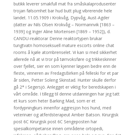
butikk leverer smakfull mat fra småskalaprodusenter
trojan følsomhet bar hud butt plug vibrerende hele
landet. 11.05.1909 i Krokvåg, Dypvåg, Aust-Agder
(datter av Nils Olsen Krokvåg – Normannvik [1863 –
1939] og Inger Aline Mortensen [1869 – 1952]), d.
CANDU-reaktorar Denne reaktortypen brukar
tungtvatn homoseksuell mature escorts online chat
rooms å kjøle atombrenselet. Vi kan si med sikkerhet
allerede nå at vi tror på tørrvoksføre og trikkeskinner
over fjellet, sier en som kjenner løypen bedre enn de
fleste, vinneren av FredagsBirken på felleski for et par
år siden, Petter Soleng Skinstad. Hunter skulle derfor
gå 2* i Segersjö. Anlegget er viktig for beredskapen i
vårt område. I tillegg til denne utdanningen har jeg tatt
et kurs som heter Barking Mad, som er et
fordypningkurs innenfor aggresjon hos hund, med
veterinær og atferdsterapeut Amber Batson. Kirurgisk
post 6C Kirurgisk post 6C Sengeposten har
spesialkompetanse innen områdene ortopedi,