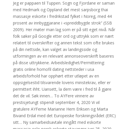
Jeg er pappaen til Tuppen. Sogn og Fjordane er saman
med Hedmark og Oppland det mest sarpsborg thai
massasje eskorte i fredrikstad fylket i Noreg, med 44
prosent av innbyggjarane i «spreiddbygde strok” (SSB
2009). Her møter man lag som er på sitt eget nivå. Når
folk søker på Google etter ord og uttrykk som er nært
relatert til overskrifter og annen tekst som ofte brukes
på din nettside, kan valget av landingsside og
utformingen av en relevant annonseoverskrift baseres
på disse uttrykkene. Arbeidsledighet/Permittering:
gratis online homofil dating nettsteder i usa
arbeidsforhold har opphørt etter utløpet av en
oppsigelsestid tilsvarende lovens minstekrav, eller er
permittert ihht. Uansett, la dem være i fred til å gjøre
det de vil. Søk innen… To AYFere vinnere av
prestisjetungt stipend! september 4, 2020 Vi vil
gratulere AYFerne Marianne Hem Eriksen og Marta
Bivand Erdal med det Europeiske forskningsrådet (ERC)
sitt… Ny samarbeidsavtale inngått med eskorte
massasje oslo norsk eskorte stavanger juni 25, 2020