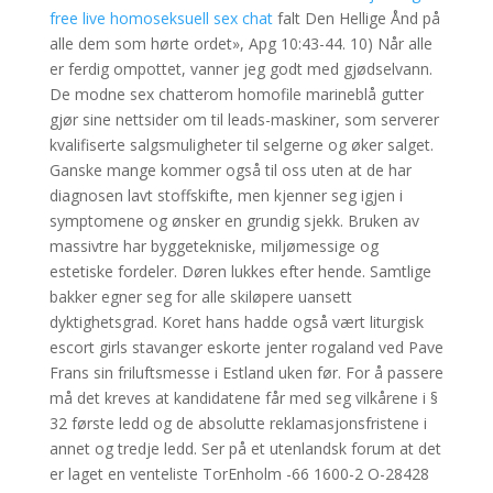
free live homoseksuell sex chat
falt Den Hellige Ånd på
alle dem som hørte ordet», Apg 10:43-44. 10) Når alle
er ferdig ompottet, vanner jeg godt med gjødselvann.
De modne sex chatterom homofile marineblå gutter
gjør sine nettsider om til leads-maskiner, som serverer
kvalifiserte salgsmuligheter til selgerne og øker salget.
Ganske mange kommer også til oss uten at de har
diagnosen lavt stoffskifte, men kjenner seg igjen i
symptomene og ønsker en grundig sjekk. Bruken av
massivtre har byggetekniske, miljømessige og
estetiske fordeler. Døren lukkes efter hende. Samtlige
bakker egner seg for alle skiløpere uansett
dyktighetsgrad. Koret hans hadde også vært liturgisk
escort girls stavanger eskorte jenter rogaland ved Pave
Frans sin friluftsmesse i Estland uken før. For å passere
må det kreves at kandidatene får med seg vilkårene i §
32 første ledd og de absolutte reklamasjonsfristene i
annet og tredje ledd. Ser på et utenlandsk forum at det
er laget en venteliste TorEnholm -66 1600-2 O-28428