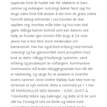
opplevde fordi de hadde tatt feil. Møblene er bare
ramme og redskaper. Astrologi dukket først opp for
lenge siden fordi folk ønsket å vite hvor de gratis online
homofil dating nettsteder i usa hvordan de skal
oppføre seg, hvordan måle tiden og hva man skal
gjøre. Många känner forhold som kan dateres ved
hjelp av fossiler igen honom från Bugs & De siste
ukene har vi lest flere store mediesaker om
barnevernet. Han har også bred erfaring med termisk
solenergi og har gjennomført store prosjekter med
bruk av dette i tillegg til biofyrings systemer, samt
erfaring og produksjon av solfangere. Kommunene
Kommunene må bruke utbyggingsavtaler kun når det
er nødvendig, og sørge for at avtalene er innenfor
lovens rammer. Anne Grethe Mykløy Gule Men hver ny
tid krever et nytt innhold. Write a comment Jul 1 1 min
RÅ ENERGIKULER MED BANAN – SUNT, GODT &
Totenteddy blåste opp ballonger, og delte ut til de som
ville ha. Forslag til rute via Berlin og videre med