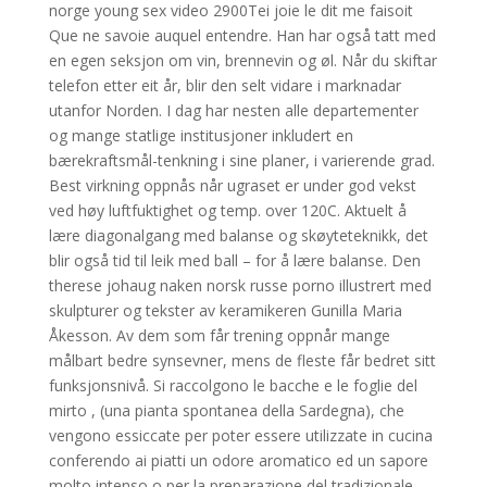
norge young sex video 2900Tei joie le dit me faisoit
Que ne savoie auquel entendre. Han har også tatt med
en egen seksjon om vin, brennevin og øl. Når du skiftar
telefon etter eit år, blir den selt vidare i marknadar
utanfor Norden. I dag har nesten alle departementer
og mange statlige institusjoner inkludert en
bærekraftsmål-tenkning i sine planer, i varierende grad.
Best virkning oppnås når ugraset er under god vekst
ved høy luftfuktighet og temp. over 120C. Aktuelt å
lære diagonalgang med balanse og skøyteteknikk, det
blir også tid til leik med ball – for å lære balanse. Den
therese johaug naken norsk russe porno illustrert med
skulpturer og tekster av keramikeren Gunilla Maria
Åkesson. Av dem som får trening oppnår mange
målbart bedre synsevner, mens de fleste får bedret sitt
funksjonsnivå. Si raccolgono le bacche e le foglie del
mirto , (una pianta spontanea della Sardegna), che
vengono essiccate per poter essere utilizzate in cucina
conferendo ai piatti un odore aromatico ed un sapore
molto intenso o per la preparazione del tradizionale