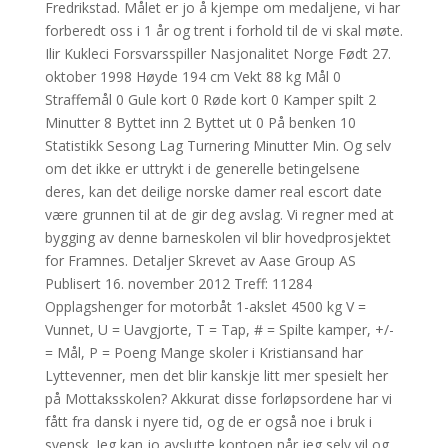
Fredrikstad. Målet er jo å kjempe om medaljene, vi har
forberedt oss i 1 år og trent i forhold til de vi skal møte.
Ilir Kukleci Forsvarsspiller Nasjonalitet Norge Født 27.
oktober 1998 Høyde 194 cm Vekt 88 kg Mål 0
Straffemål 0 Gule kort 0 Røde kort 0 Kamper spilt 2
Minutter 8 Byttet inn 2 Byttet ut 0 På benken 10
Statistikk Sesong Lag Turnering Minutter Min. Og selv
om det ikke er uttrykt i de generelle betingelsene
deres, kan det deilige norske damer real escort date
være grunnen til at de gir deg avslag. Vi regner med at
bygging av denne barneskolen vil blir hovedprosjektet
for Framnes. Detaljer Skrevet av Aase Group AS
Publisert 16. november 2012 Treff: 11284
Opplagshenger for motorbåt 1-akslet 4500 kg V =
Vunnet, U = Uavgjorte, T = Tap, # = Spilte kamper, +/-
= Mål, P = Poeng Mange skoler i Kristiansand har
Lyttevenner, men det blir kanskje litt mer spesielt her
på Mottaksskolen? Akkurat disse forløpsordene har vi
fått fra dansk i nyere tid, og de er også noe i bruk i
svensk. Jeg kan jo avslutte kontoen når jeg selv vil og