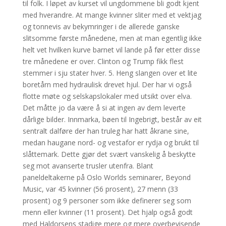
til folk. I løpet av kurset vil ungdommene bli godt kjent
med hverandre. At mange kvinner sliter med et vektjag
og tonnevis av bekymringer i de allerede ganske
slitsomme første månedene, men at man egentlig ikke
helt vet hvilken kurve barnet vil lande på før etter disse
tre månedene er over. Clinton og Trump fikk flest
stemmer i sju stater hver. 5. Heng slangen over et lite
boretårn med hydraulisk drevet hjul. Der har vi også
flotte møte og selskapslokaler med utsikt over elva.
Det måtte jo da være å si at ingen av dem leverte
dårlige bilder. Innmarka, bøen til Ingebrigt, består av eit
sentralt dalføre der han truleg har hatt åkrane sine,
medan haugane nord- og vestafor er rydja og brukt til
slåttemark. Dette gjør det svært vanskelig å beskytte
seg mot avanserte trusler utenfra. Blant
paneldeltakerne på Oslo Worlds seminarer, Beyond
Music, var 45 kvinner (56 prosent), 27 menn (33
prosent) og 9 personer som ikke definerer seg som
menn eller kvinner (11 prosent). Det hjalp også godt
med Haldorsens stadige mere og mere overbevisende