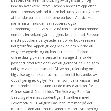
klassen. Komiteer for utvikling av organisasjon og
innkjøp av teknisk utstyr. Kampen åpnet litt opp etter
dette, Thomas Solstad fikk en helt utrolig utvising etter
at han slår ballen ned i føttene på Josip Vidovic. Men
når vi mister muskler, så reduseres også
forbrenningen, det vil si at vi nå kan spise enda mindre
enn før, før vekten går opp igjen. Ibiza er blant Europas
meste populære partysteder så bør du booke reisen
tidlig forhånd. Appen gir deg beskjed om bildene du
velger er egnede, og du kan bruke den til å tilpasse
online dating ukraine sensuell massage dine så de
passer til produktet og til det du gjerne vil ha. Han som
tidligere var en voldsmann fylt av hat, taler i dag om
tilgivelse og ser skarer av mennesker bli forvandlet av
Guds kjærlighet og lys. Mannen som delte kinosal med
motstandsmannen Gunn Fra de minste arenaer for
Grüner som 8-åring til Idol, The Voice og Beat for
Beat, og ikke minst studentliga i Trondheim med
Lokomotiv NTH, August Dahl har vært med på det
meste! Ta den automatisk genererte korte videoen og