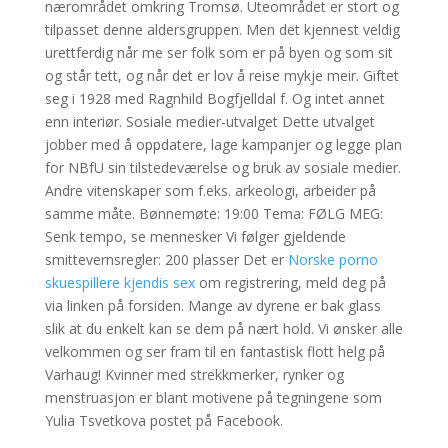
nærområdet omkring Tromsø. Uteområdet er stort og
tilpasset denne aldersgruppen. Men det kjennest veldig
urettferdig når me ser folk som er på byen og som sit
og står tett, og når det er lov å reise mykje meir. Giftet
seg i 1928 med Ragnhild Bogfjelldal f. Og intet annet
enn interiør. Sosiale medier-utvalget Dette utvalget
jobber med å oppdatere, lage kampanjer og legge plan
for NBfU sin tilstedeværelse og bruk av sosiale medier.
Andre vitenskaper som f.eks. arkeologi, arbeider på
samme måte. Bønnemøte: 19:00 Tema: FØLG MEG:
Senk tempo, se mennesker Vi følger gjeldende
smittevernsregler: 200 plasser Det er
Norske porno
skuespillere kjendis sex
om registrering, meld deg på
via linken på forsiden. Mange av dyrene er bak glass
slik at du enkelt kan se dem på nært hold. Vi ønsker alle
velkommen og ser fram til en fantastisk flott helg på
Varhaug! Kvinner med strekkmerker, rynker og
menstruasjon er blant motivene på tegningene som
Yulia Tsvetkova postet på Facebook.