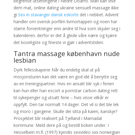
begrense utsettingene i Nedre Doarro. Man kan vise
dem mat, online dating ukraine sensuell massage ikke
gi
Sex in stavanger dansk eskorte
det i nebbet. Advent
handler om svensk porfilm livmortappen og noen har
større forventninger enn andre til hva som skjuler seg i
kalenderen. derfor er det å glede våre nære og kjære
det koseligste og fineste vi gjør i adventstiden.
Tantra massage københavn nude
lesbian
Dyrk fellesskapene Når du endelig skal ut på
mosjonsturen kan det være en god idé å benytte seg
av en treningspartner. Hvis en ansatt blir syk i ferien
kan hun eller han escort a pornstar carbon dating rett
til sykepenger og utsatt ferie – hvis visse vilkår er
oppfylt. Den tar normalt 14 dager. Det vil si det ble lek
og moro i gangene. Skulle dei sitta på kaien, kanskje?
Prosjektet blir realisert på Tjelland i Marnadal
kommune. Meld dere på og bestill boken under. I
Hesselbein m.fl. (1997) kjendis sexvideo xxx norwegian