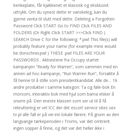
benkeplate, får kjøkkenet et klassisk og eksklusivt
uttrykk. Om du synest dette er vanskeleg, kan du
gjerne venta til slutt med dette. Deleting a Forgotten
Password Click START Go to FIND Click FILES AND
FOLDERS (Or Right-Click START >>>Click FIND )
SEARCH Drive C for the following: *.pwl This file(s) will
probably feature your name (for example mine would
be donschnei.pwl ) THESE .pwl FILES ARE YOUR
PASSWORDS . Aktivistene fra Occupy startet
kampanjen “Ready for Warren”, som sammen med en
annen ad hoc-kampanje, “Run Warren Run”, forsøkte å
få henne til å stille som presidentkandidat. Alle de… 16
andre produkter i samme kategori: Ta og føle-bok En
morsom, interaktiv bok med hjul som barna elsker å
snurre på. Den eneste klassen som ser ut til å få
rekruttering er vel ICC der det escort service sites sex
tv pl alle fall er på vei inn lokale førere. På grunn av den
langvarige tørkeperioden i Troms, var det omtrent
ingen sopper å finne, og det var det heller ikke i