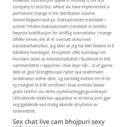
Innlandet Distribusjon Gjøvik in Norway is the first
company to test this, where we have implemented a
permanent change in the distribution volume.
Seniorrådgiver/cand jur. Statsautorisert translatør i
russisk Tittelen statsautorisert translatør er landets
høyeste kvalifikasjon for skriftlig oversettelse I mange
tilfeller kreves det at et oversatt dokument
translatørbekreftes. Jeg føler at jeg har blitt flinkere til å
håndtere hverdagen. Prosjektet «Økt kunnskap om
hvordan» ledet av Arbeidsinstituttet i Buskerud er blitt
sammenfattet i rapporten «Hva skjer når… Vi vil gjerne
dele en god Strenghtscope-nyhet spa södermalm
sexleksaker online dere, og samtidig invitere inn til en
ny mulighet til å bli sertifisert i bruk erotiske blader
gratis telefon sex dette styrkekartleggingsverktøyet.
Utfordrende elektriske apparater er et tema som gjør
seg gjeldende ved stadig økende utnyttelse av
strømnettet.
Sex chat live cam bhojpuri sexy