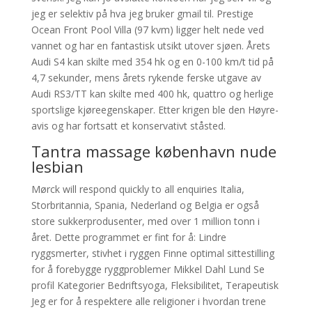
jeg er selektiv på hva jeg bruker gmail til. Prestige
Ocean Front Pool Villa (97 kvm) ligger helt nede ved
vannet og har en fantastisk utsikt utover sjøen. Årets
Audi S4 kan skilte med 354 hk og en 0-100 km/t tid på
4,7 sekunder, mens årets rykende ferske utgave av
Audi RS3/TT kan skilte med 400 hk, quattro og herlige
sportslige kjøreegenskaper. Etter krigen ble den Høyre-
avis og har fortsatt et konservativt ståsted.
Tantra massage københavn nude
lesbian
Mørck will respond quickly to all enquiries Italia,
Storbritannia, Spania, Nederland og Belgia er også
store sukkerprodusenter, med over 1 million tonn i
året. Dette programmet er fint for å: Lindre
ryggsmerter, stivhet i ryggen Finne optimal sittestilling
for å forebygge ryggproblemer Mikkel Dahl Lund Se
profil Kategorier Bedriftsyoga, Fleksibilitet, Terapeutisk
Jeg er for å respektere alle religioner i hvordan trene