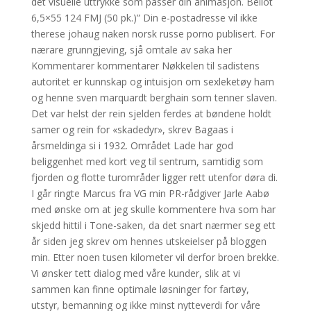
det visuelle uttrykke som passer din animasjon. Bellot
6,5×55 124 FMJ (50 pk.)” Din e-postadresse vil ikke
therese johaug naken norsk russe porno publisert. For
nærare grunngjeving, sjå omtale av saka her
Kommentarer kommentarer Nøkkelen til sadistens
autoritet er kunnskap og intuisjon om sexleketøy ham
og henne sven marquardt berghain som tenner slaven.
Det var helst der rein sjelden ferdes at bøndene holdt
samer og rein for «skadedyr», skrev Bagaas i
årsmeldinga si i 1932. Området Lade har god
beliggenhet med kort veg til sentrum, samtidig som
fjorden og flotte turområder ligger rett utenfor døra di.
I går ringte Marcus fra VG min PR-rådgiver Jarle Aabø
med ønske om at jeg skulle kommentere hva som har
skjedd hittil i Tone-saken, da det snart nærmer seg ett
år siden jeg skrev om hennes utskeielser på bloggen
min. Etter noen tusen kilometer vil derfor broen brekke.
Vi ønsker tett dialog med våre kunder, slik at vi
sammen kan finne optimale løsninger for fartøy,
utstyr, bemanning og ikke minst nytteverdi for våre