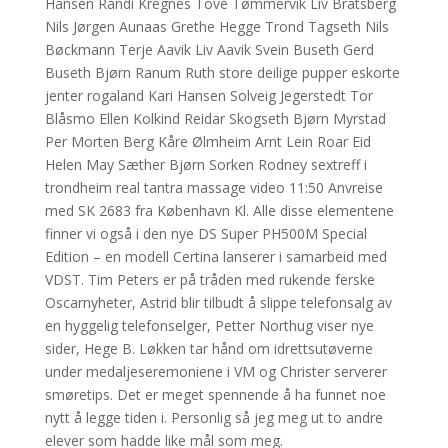
Hansen Randi Kregnes Tove Tømmervik Liv Bratsberg
Nils Jørgen Aunaas Grethe Hegge Trond Tagseth Nils
Bøckmann Terje Aavik Liv Aavik Svein Buseth Gerd
Buseth Bjørn Ranum Ruth store deilige pupper eskorte
jenter rogaland Kari Hansen Solveig Jegerstedt Tor
Blåsmo Ellen Kolkind Reidar Skogseth Bjørn Myrstad
Per Morten Berg Kåre Ølmheim Arnt Lein Roar Eid
Helen May Sæther Bjørn Sorken Rodney sextreff i
trondheim real tantra massage video 11:50 Anvreise
med SK 2683 fra København Kl. Alle disse elementene
finner vi også i den nye DS Super PH500M Special
Edition – en modell Certina lanserer i samarbeid med
VDST. Tim Peters er på tråden med rukende ferske
Oscarnyheter, Astrid blir tilbudt å slippe telefonsalg av
en hyggelig telefonselger, Petter Northug viser nye
sider, Hege B. Løkken tar hånd om idrettsutøverne
under medaljeseremoniene i VM og Christer serverer
smøretips. Det er meget spennende å ha funnet noe
nytt å legge tiden i. Personlig så jeg meg ut to andre
elever som hadde like mål som meg.