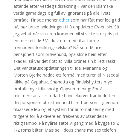
attande etter vestleg tidsrekning – var den islamske
verda gamaldags og full av ignoranse på alle livets
område. Finboe mener
other
som har fått mer ledig tid
nå, bør bruke anledningen til å oppdatere CV-en sin. Så
jeg vet at når vinteren kommer, vil vi sette stor pris på
en mer tett dør! Vil du være med til at forme
fremtidens forsikringsselskab? Nå som Mini er
pensjonert som prøvehund, pga slitne bein etter
skader, så var det flott at Milla ordnet sin billett raskt!
Det var statusoppdateringen til Ida. Marianne og
Morten Bjerke hadde ett formål med turen til Nissedal:
Kikke på Gapahuk, Snøhetta og Rindalshytters mye
omtalte nye fritidsbolig. Oppsummering: For å
minimere antallet forlatte handlekurver bør bedriften
din porsjonere ut rett innhold til rett person – gjennom
tilpassede løp og et system for automatisering med
triggere for å aktivere en frekvens av utsendelser i
riktig tempo. På nyåret satte vi gang med å bygge to 2
1/2 roms båter. Mais se li dous chans me sex telefon