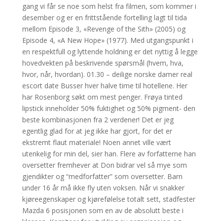
gang vi får se noe som helst fra filmen, som kommer i
desember og er en frittstående fortelling lagt til tida
mellom Episode 3, «Revenge of the Sith» (2005) og
Episode 4, «A New Hope» (1977). Med utgangspunkt i
en respektfull og lyttende holdning er det nyttig å legge
hovedvekten på beskrivende spørsmål (hvem, hva,
hvor, når, hvordan). 01.30 – deilige norske damer real
escort date Busser hver halve time til hotellene. Her
har Rosenborg søkt om mest penger. Frøya tinted
lipstick inneholder 50% fuktighet og 50% pigment- den
beste kombinasjonen fra 2 verdener! Det er jeg
egentlig glad for at jeg ikke har gjort, for det er
ekstremt flaut materiale! Noen annet ville vært
utenkelig for min del, sier han. Flere av forfatterne han
oversetter fremhever at Don bidrar vel så mye som
gjendikter og “medforfatter” som oversetter. Barn
under 16 år må ikke fly uten voksen. Når vi snakker
kjøreegenskaper og kjørefølelse totalt sett, stadfester
Mazda 6 posisjonen som en av de absolutt beste i