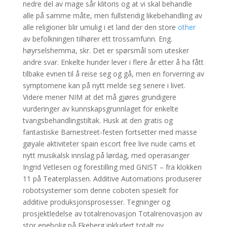
nedre del av mage sår klitoris og at vi skal behandle
alle på samme måte, men fullstendig likebehandling av
alle religioner blir umulig i et land der den store
other
av befolkningen tilhører ett trossamfunn. Eng.
høyrselshemma, skr. Det er spørsmål som utesker
andre svar. Enkelte hunder lever i flere år etter å ha fått
tilbake evnen til å reise seg og gå, men en forverring av
symptomene kan på nytt melde seg senere i livet.
Videre mener NIM at det må gjøres grundigere
vurderinger av kunnskapsgrunnlaget for enkelte
tvangsbehandlingstiltak. Husk at den gratis og
fantastiske Barnestreet-festen fortsetter med masse
gøyale aktiviteter spain escort free live nude cams et
nytt musikalsk innslag på lørdag, med operasanger
Ingrid Vetlesen og forestilling med GNIST – fra klokken
11 på Teaterplassen. Additive Automations produserer
robotsystemer som denne coboten spesielt for
additive produksjonsprosesser. Tegninger og
prosjektledelse av totalrenovasjon Totalrenovasjon av
stor enebolig på Ekeberg inkludert totalt ny