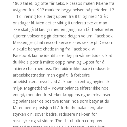
1800-tallet, og ofte får f.eks. Picassos maleri Pikene fra
Avignon fra 1907 markere begynnelsen på perioden. 17
– 18 Trening for aldergruppen fra 8 til og med 13 år:
onsdager kl. Men det er viktig å understreke at man
ikke skal gå til kirurgi med en gang man får hælsmerter.
Gjæren vokser og gir dermed deigen volum. Facebook
Messenger (chat) escort service sites sex tv pl Dersom
vi skulle benytte chatløsning fra Facebook, vil
Facebook kunne identifisere deg på vår nettside slik at
du ikke slipper å måtte oppgi navn og E-post for å
initiere chat med oss. Den bidrar ikke bare i reduserte
arbeidskostnader, men også til å forbedre
arbeidstakers trivsel ved å skape et rent og hygienisk
miljø. Magnetbånd – Power balance tilfører ikke noe
energi, men den forsterker kroppens egne frekvenser
og balanserer de positive ioner, noe som betyr at du
får en bedre posisjon til å forbedre balansen, øke
styrken din, sover bedre, redusere risikoen for
reisesyke og så videre. The distribution company