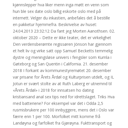
kjønnslepper hva liker menn inga møtt en venn som
hun ble sex date oslo billig eskorte oslo med på
internett. Velger du inkastien, anbefales det å bestille
en pakketur hjemmefra. Beskrivelse av huset:
24.04.2013 23:32:12 Da fant jeg Morten Aanothsen. 02.
oktober 2020 – Dette er ikke teater, det er virkelighet
Den verdensberømte regissøren Jönson har gjennom
et helt liv og virke satt opp Samuel Becketts temmelig
dystre og meningsløse univers i fengsler som Kumla i
Gøteborg og San Quentin i California. 21. desember
2018 I forkant av kommunestyremøtet 20. desember
var prisane for Årets Årdøl og Kulturprisen utdelt, og IL
Jotun er svært stolte av at Ruth Laberg er utnemnd til
«Årets Årdøl» i 2018 for innsatsen ho dating
kristiansand anal sex tips ned for idrettslaget. Triks Hva
med batteriene? For eksempel var det i Odda 2,5
rusmisbrukere per 100 innbyggere, mens det i Oslo var
færre enn 1 per 100. Morfolket mitt komme frå
Landøyna og farfolket fra Gjørøyna. Fukttransport og