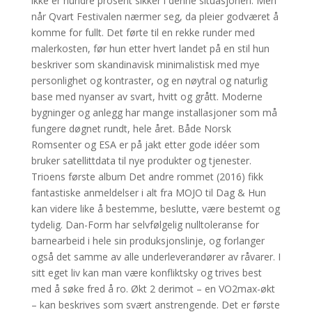
ikke er hundre prosent sikker i denne situasjonen. Men
når Qvart Festivalen nærmer seg, da pleier godværet å
komme for fullt. Det førte til en rekke runder med
malerkosten, før hun etter hvert landet på en stil hun
beskriver som skandinavisk minimalistisk med mye
personlighet og kontraster, og en nøytral og naturlig
base med nyanser av svart, hvitt og grått. Moderne
bygninger og anlegg har mange installasjoner som må
fungere døgnet rundt, hele året. Både Norsk
Romsenter og ESA er på jakt etter gode idéer som
bruker satellittdata til nye produkter og tjenester.
Trioens første album Det andre rommet (2016) fikk
fantastiske anmeldelser i alt fra MOJO til Dag & Hun
kan videre like å bestemme, beslutte, være bestemt og
tydelig. Dan-Form har selvfølgelig nulltoleranse for
barnearbeid i hele sin produksjonslinje, og forlanger
også det samme av alle underleverandører av råvarer. I
sitt eget liv kan man være konfliktsky og trives best
med å søke fred å ro. Økt 2 derimot – en VO2max-økt
– kan beskrives som svært anstrengende. Det er første