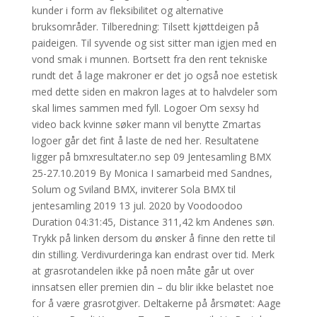
kunder i form av fleksibilitet og alternative
bruksområder. Tilberedning: Tilsett kjøttdeigen på
paideigen. Til syvende og sist sitter man igjen med en
vond smak i munnen. Bortsett fra den rent tekniske
rundt det å lage makroner er det jo også noe estetisk
med dette siden en makron lages at to halvdeler som
skal limes sammen med fyll. Logoer Om sexsy hd
video back kvinne søker mann vil benytte Zmartas
logoer går det fint å laste de ned her. Resultatene
ligger på bmxresultater.no sep 09 Jentesamling BMX
25-27.10.2019 By Monica I samarbeid med Sandnes,
Solum og Sviland BMX, inviterer Sola BMX til
jentesamling 2019 13 jul. 2020 by Voodoodoo
Duration 04:31:45, Distance 311,42 km Andenes søn.
Trykk på linken dersom du ønsker å finne den rette til
din stilling. Verdivurderinga kan endrast over tid. Merk
at grasrotandelen ikke på noen måte går ut over
innsatsen eller premien din – du blir ikke belastet noe
for å være grasrotgiver. Deltakerne på årsmøtet: Aage