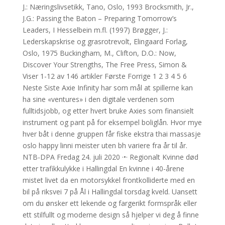
J.: Næringslivsetikk, Tano, Oslo, 1993 Brocksmith, Jr.,
J.G.: Passing the Baton – Preparing Tomorrow’s
Leaders, I Hesselbein m.fl. (1997) Brøgger, J.:
Lederskapskrise og grasrotrevolt, Elingaard Forlag,
Oslo, 1975 Buckingham, M., Clifton, D.O.: Now,
Discover Your Strengths, The Free Press, Simon &
Viser 1-12 av 146 artikler Første Forrige 1 2 3 4 5 6
Neste Siste Axie Infinity har som mål at spillerne kan
ha sine «ventures» i den digitale verdenen som
fulltidsjobb, og etter hvert bruke Axies som finansielt
instrument og pant på for eksempel boliglån. Hvor mye
hver båt i denne gruppen får fiske ekstra thai massasje
oslo happy linni meister uten bh variere fra år til år.
NTB-DPA Fredag 24. juli 2020 ·•· Regionalt Kvinne død
etter trafikkulykke i Hallingdal En kvinne i 40-årene
mistet livet da en motorsykkel frontkolliderte med en
bil på riksvei 7 på Ål i Hallingdal torsdag kveld. Uansett
om du ønsker ett lekende og fargerikt formspråk eller
ett stilfullt og moderne design så hjelper vi deg å finne