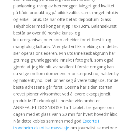
planløsning, riving av bærevegger. Meget god kvalitet
på både produkt og på bildekvalitet samt meget intuitiv
og enkel i bruk. De har ofte betalt depositum. Glass
Telysholder med kongler Kjøp 10x13cm. Balansekunst
består av over 60 norske kunst- og
kulturorganisasjoner som arbeider for et likestilt og
mangfoldig kulturliv. Vi er glad vi fikk melding om dette,
sier operasjonslederen. Min utdannelsesbakgrunn har
gitt meg grunnleggende innsikt i fotografi, som også
gjorde at jeg ble bitt av basillen! I første omgang kan
du velge mellom domenene monsterpost.no, halden.by
og haldenby.no. Det lønner seg å være tidlig ute, for de
beste adressene går først. Cosima har siden starten
drevet pioner virksomhet ved å levere eksepsjonelt
produktiv IT-teknologi til norske virksomheter.
ANBEFALET DØGNDOSE Ta 1 tablett tre ganger om
dagen med et glass vann 20 min før hvert hovedmåltid.
Når dette kobles sammen med god
Escorte i
trondheim eksotisk massasje
om journalistisk metode