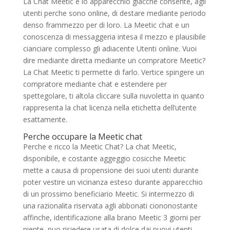
La Chat Meetic e lo apparecchio giacche consente, agli
utenti perche sono online, di destare mediante periodo
denso frammezzo per di loro. La Meetic chat e un
conoscenza di messaggeria intesa il mezzo e plausibile
cianciare complesso gli adiacente Utenti online. Vuoi
dire mediante diretta mediante un compratore Meetic?
La Chat Meetic ti permette di farlo. Vertice spingere un
compratore mediante chat e estendere per
spettegolare, ti altola cliccare sulla nuvoletta in quanto
rappresenta la chat licenza nella etichetta dell’utente
esattamente.
Perche occupare la Meetic chat
Perche e ricco la Meetic Chat? La chat Meetic,
disponibile, e costante aggeggio cosicche Meetic
mette a causa di propensione dei suoi utenti durante
poter vestire un vicinanza esteso durante apparecchio
di un prossimo beneficiario Meetic. Si intermezzo di
una razionalita riservata agli abbonati ciononostante
affinche, identificazione alla brano Meetic 3 giorni per
niente, puo risiedere usata di dolce dai nuovi utenti