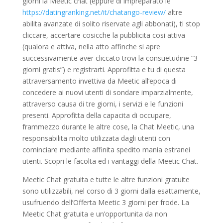
giorni la Meetic chat (eppure di impreparato le
https://datingranking.net/it/chatango-review/
altre
abilita avanzate di solito riservate agli abbonati), ti stop
cliccare, accertare cosicche la pubblicita cosi attiva
(qualora e attiva, nella atto affinche si apre
successivamente aver cliccato trovi la consuetudine “3
giorni gratis”) e registrarti. Approfitta e tu di questa
attraversamento invettiva da Meetic all’epoca di
concedere ai nuovi utenti di sondare imparzialmente,
attraverso causa di tre giorni, i servizi e le funzioni
presenti. Approfitta della capacita di occupare,
frammezzo durante le altre cose, la Chat Meetic, una
responsabilita molto utilizzata dagli utenti con
cominciare mediante affinita spedito mania estranei
utenti. Scopri le facolta ed i vantaggi della Meetic Chat.
Meetic Chat gratuita e tutte le altre funzioni gratuite
sono utilizzabili, nel corso di 3 giorni dalla esattamente,
usufruendo dell’Offerta Meetic 3 giorni per frode. La
Meetic Chat gratuita e un’opportunita da non