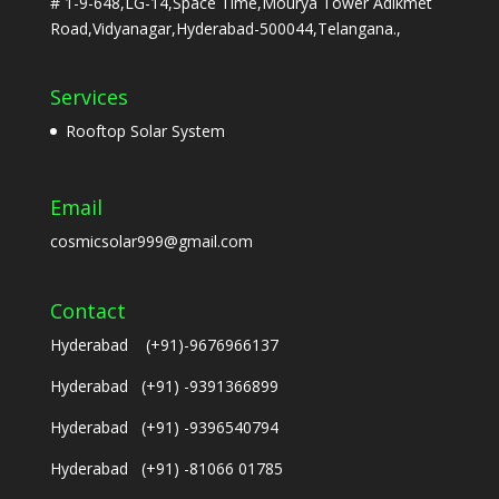
# 1-9-648,LG-14,Space Time,Mourya Tower Adikmet
Road,Vidyanagar,Hyderabad-500044,Telangana.,
Services
Rooftop Solar System
Email
cosmicsolar999@gmail.com
Contact
Hyderabad (+91)-9676966137
Hyderabad (+91) -9391366899
Hyderabad (+91) -9396540794
Hyderabad (+91) -81066 01785