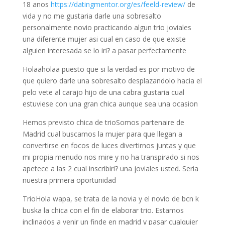
18 anos
https://datingmentor.org/es/feeld-review/
de
vida y no me gustaria darle una sobresalto
personalmente novio practicando algun trio joviales
una diferente mujer asi cual en caso de que existe
alguien interesada se lo iri? a pasar perfectamente
Holaaholaa puesto que si la verdad es por motivo de
que quiero darle una sobresalto desplazandolo hacia el
pelo vete al carajo hijo de una cabra gustaria cual
estuviese con una gran chica aunque sea una ocasion
Hemos previsto chica de trioSomos partenaire de
Madrid cual buscamos la mujer para que llegan a
convertirse en focos de luces divertirnos juntas y que
mi propia menudo nos mire y no ha transpirado si nos
apetece a las 2 cual inscribiri? una joviales usted. Seri­a
nuestra primera oportunidad
TrioHola wapa, se trata de la novia y el novio de bcn k
buska la chica con el fin de elaborar trio. Estamos
inclinados a venir un finde en madrid y pasar cualquier