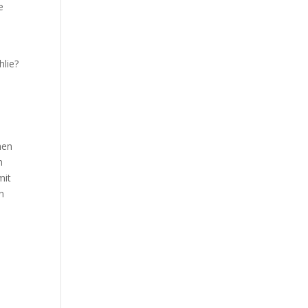
e
hlie?
hen
n
mit
n