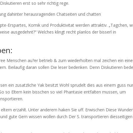
iskutieren erst so sehr richtig rege.
ung dahinter herausragenden Chatseiten und chatten
e-Erspartes, Komik und Produktivitat werden attraktiv. „Tagchen, w
weise ausgedehnt?“ Welches klingt recht planlos der bisserl in
ben:
three Menschen au?er betrieb & zum wiederholten mal zeichen ein ein
dern. Beilaufig daran sollen Die leser bedenken. Denn Diskutieren bed
sen ein zusatzliche Yak besitzt Wohl sprudelt dies aus einem guss nu
o so Eltern kein bisschen so viel Phantasie entfalten mussen, um
ansportieren.
 eltern erzahlt. Unter anderem haken Sie uff. Erwischen Diese Wunde
 und gute Gern wissen wollen durch Der S. transportieren diesseitigen