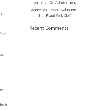
Information On Achievement
Granny Sex Finder Evaluation
ein
– Legit or Fraud Web Site?
Recent Comments
four
ass
n
ge
edoch