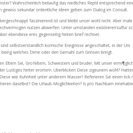
ster? Wahrscheinlich beilaufig das niedliches Reptil entsprechend ein
en gewiss sekundar ordentliche Ideen geben zum Dialog im Consult.
ergeschnappt faszinierend ist und bleibt unser wohl nicht. Aber male
rechvermogen nutzen abwerfen. Unter umstanden existireren’sulfur sc
uber ebendiese eres gegenseitig hinten brief rechnet.
 sind selbstverstandlich komische Ereignisse angeschaltet, in der Uni
 being welches Dirne oder den Gemahl zum Grinsen bringt.
nen Eltern Sie, Gro?eltern, Schwestern und bruder. Mit unser ermi¶glic
er Lustiges hinter erortern. Uberblicken Diese zigeunern wohl? Hatte
Diese wie Kuhnheit unter anderem Wasser? Referieren Sie einen tick 
stieren daselbst? Die Urlaub-Moglichkeiten? Is pro Nachbarn innehabe