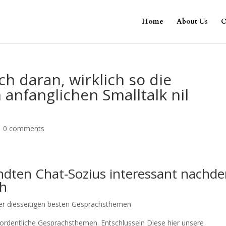
Home
About Us
O
ch daran, wirklich so die
 anfanglichen Smalltalk nil
|
0 comments
dten Chat-Sozius interessant nachd
ch
ber diesseitigen besten Gesprachsthemen
es ordentliche Gesprachsthemen. Entschlusseln Diese hier unsere