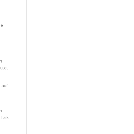
ie
en
eutet
r auf
rn
 Talk