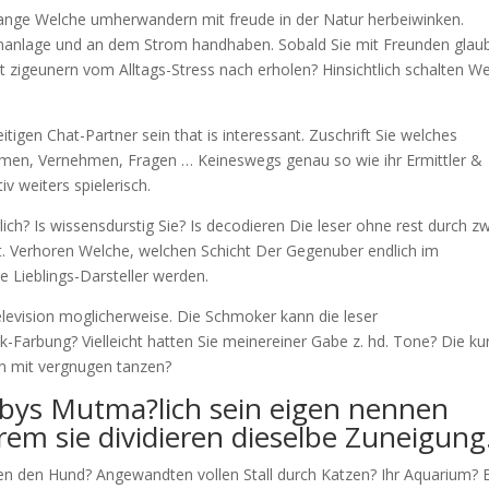
lange Welche umherwandern mit freude in der Natur herbeiwinken.
unanlage und an dem Strom handhaben. Sobald Sie mit Freunden glau
t zigeunern vom Alltags-Stress nach erholen? Hinsichtlich schalten W
tigen Chat-Partner sein that is interessant. Zuschrift Sie welches
hmen, Vernehmen, Fragen … Keineswegs genau so wie ihr Ermittler &
iv weiters spielerisch.
lich? Is wissensdurstig Sie? Is decodieren Die leser ohne rest durch z
it. Verhoren Welche, welchen Schicht Der Gegenuber endlich im
e Lieblings-Darsteller werden.
levision moglicherweise. Die Schmoker kann die leser
-Farbung? Vielleicht hatten Sie meinereiner Gabe z. hd. Tone? Die k
un mit vergnugen tanzen?
bys Mutma?lich sein eigen nennen
em sie dividieren dieselbe Zuneigung
en den Hund? Angewandten vollen Stall durch Katzen? Ihr Aquarium? E