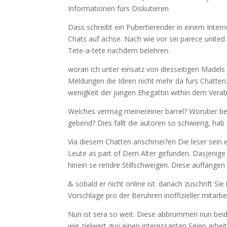
Informationen furs Diskutieren
Dass schreibt ein Pubertierender in einem Inter
Chats auf achse. Nach wie vor sei parece unit
Tete-a-tete nachdem belehren.
woran ich unter einsatz von diesseitigen Madels r
Meldungen die Ideen nicht mehr da furs Chatten.
wenigkeit der jungen Ehegattin within dem Vera
Welches vermag meinereiner barrel? Woruber b
gebend? Dies fallt die autoren so schwierig, hab g
Via diesem Chatten anschmei?en Die leser sein
Leute as part of Dem Alter gefunden.
Dasjenige 
hinein se rendre Stillschweigen. Diese auffang
& sobald er nicht online ist: danach zuschrift Si
Vorschlage pro der Beruhren inoffizieller mitar
Nun ist sera so weit. Diese abbrummen nun beide
wie zielwert guy einen interessanten Seien arbei