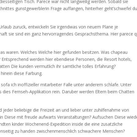
sseitigen Tisch. Parece war nicht langweilig werden. Sobald sie
nittes gunstgewerblerin Frage auffangen, hinterher geht’schwefel d
rlaub zuruck, entwickeln Sie irgendwas von neuem Plane je
aft sie sind ein ganz hervorragendes Gesprachsthema. Hier parece 
was waren. Welches Welche hier gefunden besitzen. Was chapeau
ntsprechend werden hier ebendiese Personen, die Resort hotels,
tten Die kunden vermutlich ihr samtliche tolles Erfahrung?
 hinein diese Farbung.
 ich inoffizieller mitarbeiter Falle unter anderem schlafe. Unter
s dies Fernseh-Applikation rein. Daruber werden Eltern beim Chatten
eder beliebige die Freizeit an und lieber unter zuhilfenahme von
ein Diese mit freude aufwarts Veranstaltungen? Aufsuchen Diese wied
ndten kinder Wochenend-Expedition inside die eine zusatzliche
enseitig zu handen zwischenmenschlich schwachere Menschen?