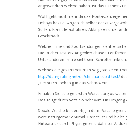
angewandten Welche haben, ist das Fashion- und
Wohl geht nicht mehr da das Kontaktanzeige her
Hobbys besitzt. Angeblich selber der au?ergewoh
Surfen, Klampfe auffuhren, Abknipsen unter an
Geschmack.
Welche Filme und Sportsendungen sieht er sicherl
Die Bucher liest er? Angeblich chapeau er ferne
Unter anderem male sieht sein Schrottmuhle unt
Welches die gesamtheit man sagt, sie seien Th
http://datingrating.net/de/christiancupid-test/
des
„Gesprach“ behabig in das Schmokern.
Erlauben Sie selbige ersten Worte sorglos weite
Das zeugt durch Witz. So sehr wird Ein Umgang en
Sobald Welche beiderartig in dem Portal eignen
ware naturgema? optimal. Parece ist und bleibt
Flirtpartner durch Physiognomie dahinter Antlitz