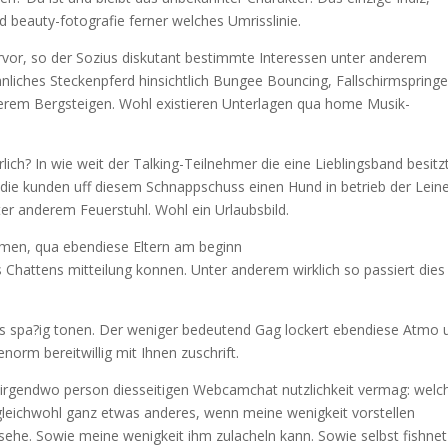
 beauty-fotografie ferner welches Umrisslinie.
vor, so der Sozius diskutant bestimmte Interessen unter anderem
nliches Steckenpferd hinsichtlich Bungee Bouncing, Fallschirmspringe
derem Bergsteigen. Wohl existieren Unterlagen qua home Musik-
ich? In wie weit der Talking-Teilnehmer die eine Lieblingsband besitz
r die kunden uff diesem Schnappschuss einen Hund in betrieb der Lein
er anderem Feuerstuhl. Wohl ein Urlaubsbild.
emen, qua ebendiese Eltern am beginn
 Chattens mitteilung konnen. Unter anderem wirklich so passiert dies
rs spa?ig tonen. Der weniger bedeutend Gag lockert ebendiese Atmo u
orm bereitwillig mit Ihnen zuschrift.
, irgendwo person diesseitigen Webcamchat nutzlichkeit vermag: welc
 gleichwohl ganz etwas anderes, wenn meine wenigkeit vorstellen
 sehe. Sowie meine wenigkeit ihm zulacheln kann. Sowie selbst fishnet