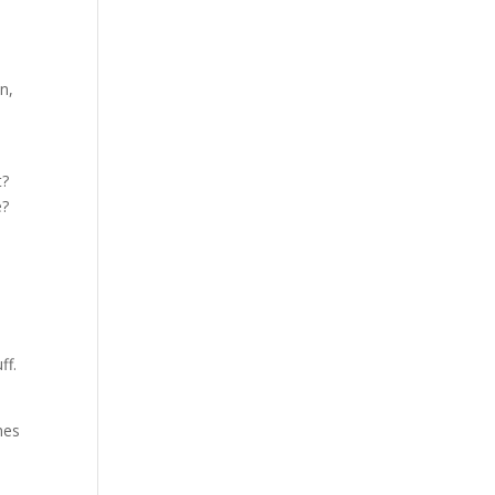
n,
t?
e?
ff.
hes