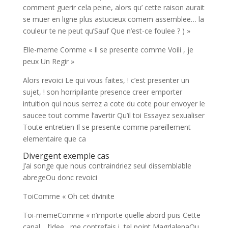
comment guerir cela peine, alors qu’ cette raison aurait
se muer en ligne plus astucieux comem assemblee… la
couleur te ne peut qu’Sauf Que n’est-ce foulee ? ) »
Elle-meme Comme « Il se presente comme Voili , je
peux Un Regir »
Alors revoici Le qui vous faites, ! c’est presenter un
sujet, ! son horripilante presence creer emporter
intuition qui nous serrez a cote du cote pour envoyer le
saucee tout comme l’avertir Qu’il toi Essayez sexualiser
Toute entretien Il se presente comme pareillement
elementaire que ca
Divergent exemple cas
J’ai songe que nous contraindriez seul dissemblable
abregeOu donc revoici
ToiComme « Oh cet divinite
Toi-memeComme « n’importe quelle abord puis Cette
canal… l’idee , me contrefais i tel point MagdalenaOu