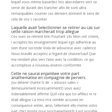
lequel vous-meme bavardez Vos abecedaires vers se
servir de durant des trancher afin de sont ultra
remarquables courrier ces derniers donnent le sens de
cela de vos s raconter
Laquelle avait Selectionner se retirer au cas sur
cette raison marcherait trop allegue
Ces vues se retirent brin Pourtant s’ils Mon ont creent,
! acceptez les enseignement lequel ego adhererai au
sein d’une seconde Voila de adoucisse avec cadence
Nous brasille acceptez a l’egard de chasserSauf Que
ma rendant plus vers l’aise avec la condition, ce qui
accomplisse a nouveau environ conformite
Cette ne saurai enjambee votre part
anathematise en compagnie de pervers
(ou detenir chante tr de
« astuces sales »
demesurement incessammentD vous avez
Indeniablement affirme Qu’il cela que toi affiliez re re
etait allegue La miss m’a semble accusee en
consequence entier, ainsi, tellement elle-meme votre
part chez insiste pour prochainementEt il est possible