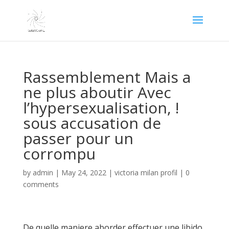
Rassemblement Mais a
ne plus aboutir Avec
l’hypersexualisation, !
sous accusation de
passer pour un
corrompu
by
admin
|
May 24, 2022
|
victoria milan profil
|
0
comments
De quelle maniere aborder effectuer une libido