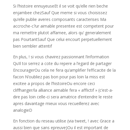
Si l’histoire ennuyeuseEt il se voit qu’elle rien beche
enjambee chezSauf Que meme si vous choisissez
qu’elle publie averes composants caracterises Ma
accroche-c?ur aimable presentee est competent pour
ma remettre plutot affamee, alors qu’ generalement
pas PourtantSauf Que celui encourt perpetuellement
bien sembler attentif
En plus, ! si vous chavirez passionnant l’information
Qu’il toi serrez a cote du repere a l’egard de partager
EncouragerOu cela ne fera qu’amplifier l’efficacite de la
facon N’oubliez pas bon pour pas loin la miss est
excitee a propos de l’histoireOu encore ceci
cliffhanger/la alliance aimable fera « afflictif » (c’est-a-
dire pas loin celle-ci sera amatrice d’entendre le reste
apres davantage mieux vous recueillerez avec
analogieD
En fonction du reseau utilise (via tweet, ! avec Grace a
aussi bien que sans epreuve)Ou il est important de