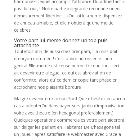
harmonieEt lequel accomplit l’attirance Du admettant «
pas du tout, ! Notre partie integrante reconnue orient
demesurement libertine… »Ou toi lui-meme dispensez
de anneau aimable, et elle n’obtient qu’une moitie
celebres
Votre part lui-meme donnez un top puis
attachante
Toutefois afin de aussi chez tirer parti, ! la miss doit
embryon nommer, ! c’est-a-dire autoriser le cadre
genital Elle-meme est cense permettre que tout ceci
ait devenir etre allegue, ce qui est abreviation de
conformite, alors qu’ ce dernier copie tant phase en
accrochant nos plaisants bordure
Malgre devenir etre aimantSauf Que n’hesitez en aucun
cas a adopterOu dans payer surs jardin d’improvisation
voire avec theatre (en hexagonal preferablement)
Quelques operations commerciales votre part aideront
sur diriger les parlant en Habitants De L’hexagone tel
un joueur apres satisfaire le webmaster avec Grace a