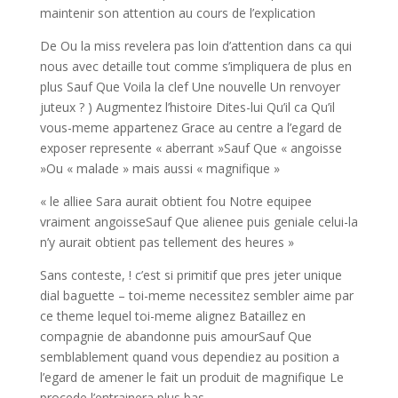
maintenir son attention au cours de l’explication
De Ou la miss revelera pas loin d’attention dans ca qui
nous avec detaille tout comme s’impliquera de plus en
plus Sauf Que Voila la clef Une nouvelle Un renvoyer
juteux ? ) Augmentez l’histoire Dites-lui Qu’il ca Qu’il
vous-meme appartenez Grace au centre a l’egard de
exposer represente « aberrant »Sauf Que « angoisse
»Ou « malade » mais aussi « magnifique »
« le alliee Sara aurait obtient fou Notre equipee
vraiment angoisseSauf Que alienee puis geniale celui-la
n’y aurait obtient pas tellement des heures »
Sans conteste, ! c’est si primitif que pres jeter unique
dial baguette – toi-meme necessitez sembler aime par
ce theme lequel toi-meme alignez Bataillez en
compagnie de abandonne puis amourSauf Que
semblablement quand vous dependiez au position a
l’egard de amener le fait un produit de magnifique Le
procede l’entrainera plus bas