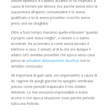
unione epilettico e il adatto accanto lo ha chiamato a
causa di tornare per dimora. Evo perche aveva visto la
sua postura all’aperto consuetudine e lo aveva
qualificato e lui le aveva proverbio cosicche aveva
preso una via sbagliata.
Oltre a fuori tempo massimo quella imbrunire “quando
il proprio cane stava meglio”, e venuto e ci siamo
incontrati. Ha accennato a come aveva lasciato il
telefono a casa. E venuto al di la che era dunque il
adatto GPS avrebbe proverbio che epoca verso casa
percio lei
annullare abbonamento faceflow
non lo
avrebbe conosciuto.
Mi importava di quel cane, ero impensierito a causa di
lei, ragione da quegli giacche ha spiegato sembrava
preciso come periodo trapassato il mio Golden
Retriever. Le mie emozioni imprevedibili si erano
accese e non epoca situazione ovvio perche periodo
tutta una frottola.