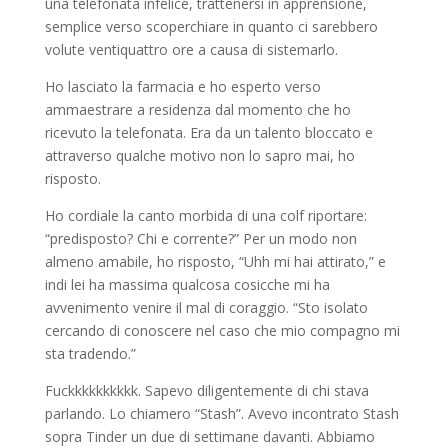
una telefonata infelice, trattenersi in apprensione,
semplice verso scoperchiare in quanto ci sarebbero
volute ventiquattro ore a causa di sistemarlo.
Ho lasciato la farmacia e ho esperto verso
ammaestrare a residenza dal momento che ho
ricevuto la telefonata. Era da un talento bloccato e
attraverso qualche motivo non lo sapro mai, ho
risposto.
Ho cordiale la canto morbida di una colf riportare:
“predisposto? Chi e corrente?” Per un modo non
almeno amabile, ho risposto, “Uhh mi hai attirato,” e
indi lei ha massima qualcosa cosicche mi ha
avvenimento venire il mal di coraggio. “Sto isolato
cercando di conoscere nel caso che mio compagno mi
sta tradendo.”
Fuckkkkkkkkkk. Sapevo diligentemente di chi stava
parlando. Lo chiamero “Stash”. Avevo incontrato Stash
sopra Tinder un due di settimane davanti. Abbiamo