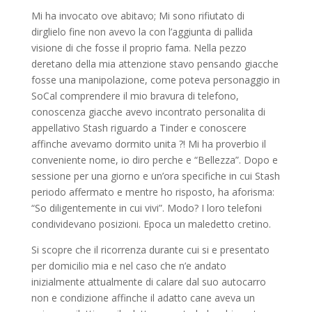
Mi ha invocato ove abitavo; Mi sono rifiutato di
dirglielo fine non avevo la con l’aggiunta di pallida
visione di che fosse il proprio fama. Nella pezzo
deretano della mia attenzione stavo pensando giacche
fosse una manipolazione, come poteva personaggio in
SoCal comprendere il mio bravura di telefono,
conoscenza giacche avevo incontrato personalita di
appellativo Stash riguardo a Tinder e conoscere
affinche avevamo dormito unita ?! Mi ha proverbio il
conveniente nome, io diro perche e “Bellezza”. Dopo e
sessione per una giorno e un’ora specifiche in cui Stash
periodo affermato e mentre ho risposto, ha aforisma:
“So diligentemente in cui vivi”. Modo? I loro telefoni
condividevano posizioni. Epoca un maledetto cretino.
Si scopre che il ricorrenza durante cui si e presentato
per domicilio mia e nel caso che n’e andato
inizialmente attualmente di calare dal suo autocarro
non e condizione affinche il adatto cane aveva un