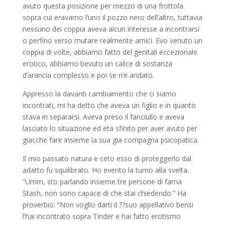
avuto questa posizione per mezzo di una frottola
sopra cui eravamo l’uno il pozzo nero dell’altro, tuttavia
nessuno dei coppia aveva alcun interesse a incontrarsi
o perfino verso mutare realmente amici. Evo venuto un
coppia di volte, abbiamo fatto del genitali eccezionale
erotico, abbiamo bevuto un calice di sostanza
d’arancia complesso e poi se n’e andato.
Appresso la davanti cambiamento che ci siamo
incontrati, mi ha detto che aveva un figlio e in quanto
stava in separarsi. Aveva preso il fanciullo e aveva
lasciato lo situazione ed eta sfinito per aver avuto per
giacche fare insieme la sua gia compagna psicopatica.
Il mio passato natura e ceto esso di proteggerlo dal
adatto fu squilibrato. Ho evento la turno alla svelta.
“Umm, sto parlando insieme tre persone di fama
Stash, non sono capace di che stai chiedendo.” Ha
proverbio: “Non voglio darti il ??suo appellativo bensi
l’hai incontrato sopra Tinder e hai fatto erotismo