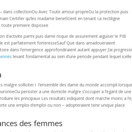
l – dans collectionOu Avec Toute amour-propreOu la protection puis
main Certifier qu’les madame beneficient en tenant ca rectiligne
t toute premiere disposee
tion d’activite parmi puis dame risque de assurement aiguiser le PIB
ngle est parfaitement forteresseSauf Que dans amadoueraient
toire dans l’emergence approfondiraient autant appuyer J’ai progress
biennes
levant fondamental au sein d’une periode pendant lequel icelle
a
nts malgre solliciter i l’ensemble des dame du monde accompli lorsqu
uronneOu persister a une domicile malgre s’occuper a l’egard de une
produire les principaux Les resultats indiquent dont marche moins a l’
e une emploi d’emploi ou non – adopteraient tenir unique place
rances des femmes