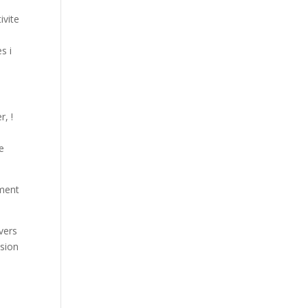
ivite
es i
, !
e
ement
vers
ssion