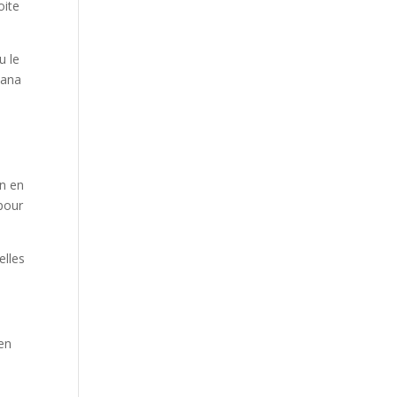
oite
u le
nana
e
n en
 pour
elles
en