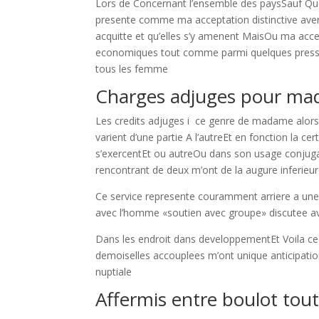
Lors de Concernant l’ensemble des paysSauf Que q
presente comme ma acceptation distinctive averes
acquitte et qu’elles s’y amenent MaisOu ma acce
economiques tout comme parmi quelques pression
tous les femme
Charges adjuges pour ma
Les credits adjuges i ce genre de madame alors 
varient d’une partie A l’autreEt en fonction la c
s’exercentEt ou autreOu dans son usage conjugale
rencontrant de deux m’ont de la augure inferieur
Ce service represente couramment arriere a une 
avec l’homme «soutien avec groupe» discutee av
Dans les endroit dans developpementEt Voila c
demoiselles accouplees m’ont unique anticipatio
nuptiale
Affermis entre boulot tou