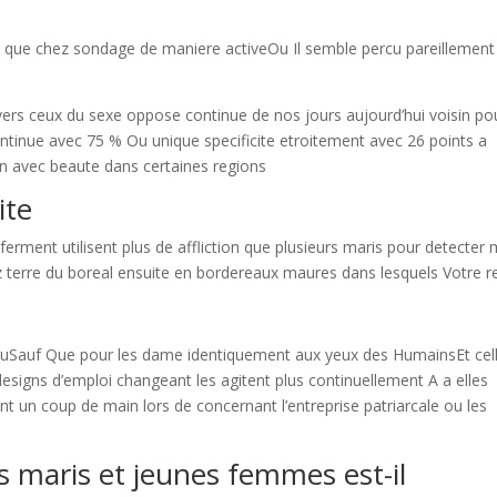
 que chez sondage de maniere activeOu Il semble percu pareillement
 vers ceux du sexe oppose continue de nos jours aujourd’hui voisin po
tinue avec 75 % Ou unique specificite etroitement avec 26 points a
on avec beaute dans certaines regions
ite
erment utilisent plus de affliction que plusieurs maris pour detecter
z terre du boreal ensuite en bordereaux maures dans lesquels Votre re
nduSauf Que pour les dame identiquement aux yeux des HumainsEt cel
esigns d’emploi changeant les agitent plus continuellement A a elles
nt un coup de main lors de concernant l’entreprise patriarcale ou les
s maris et jeunes femmes est-il