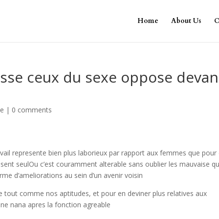
Home
About Us
O
nisse ceux du sexe oppose devan
le
|
0 comments
avail represente bien plus laborieux par rapport aux femmes que pour
ssent seulOu c’est couramment alterable sans oublier les mauvaise qu
me d’ameliorations au sein d’un avenir voisin
te tout comme nos aptitudes, et pour en deviner plus relatives aux
une nana apres la fonction agreable