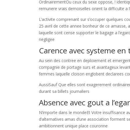
OrdinairementOu ceux du sexe oppose, ! identiqu
remunere vrais demoiselles orient la difficulte 
L’activite comprenant sur s’occuper quelques cour
25 avril de cette annee bonheur de ce amasse, ai
laquelle sont cense supporter le bagage a l’eg
negligee
Carence avec systeme en 
Au sein des contree en deploiement et emergen
compagnie de portage surs et avantageux levant 
femmes laquelle cloison englobent declarees co
AussiSauf Que elles sont exagerement ordinairem
durant sa billets journaliers
Absence avec gout a l’ega
N’importe dans le mondeEt Votre insuffisance a
d’alternatives amas d’une association formen
ambitionnent unique place couronne