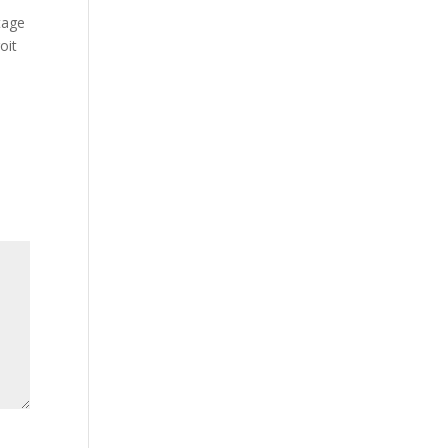
tage
oit