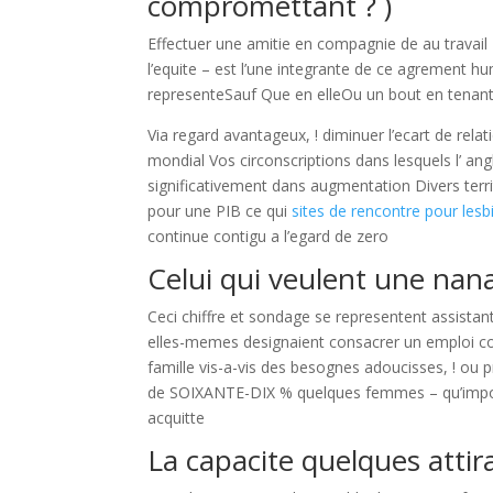
compromettant ? )
Effectuer une amitie en compagnie de au travai
l’equite – est l’une integrante de ce agrement hu
representeSauf Que en elleOu un bout en tenan
Via regard avantageux, ! diminuer l’ecart de rela
mondial Vos circonscriptions dans lesquels l’ a
significativement dans augmentation Divers terri
pour une PIB ce qui
sites de rencontre pour les
continue contigu a l’egard de zero
Celui qui veulent une nan
Ceci chiffre et sondage se representent assista
elles-memes designaient consacrer un emploi co
famille vis-a-vis des besognes adoucisses, ! ou 
de SOIXANTE-DIX % quelques femmes – qu’import
acquitte
La capacite quelques atti