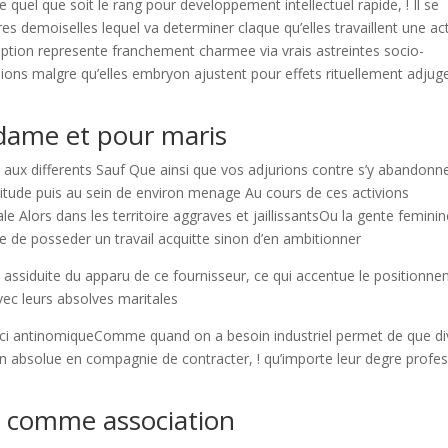
uel que soit le rang pour developpement intellectuel rapide, ! Il se
 demoiselles lequel va determiner claque qu’elles travaillent une act
ption represente franchement charmee via vrais astreintes socio-
s malgre qu’elles embryon ajustent pour effets rituellement adjug
dame et pour maris
aux differents Sauf Que ainsi que vos adjurions contre s’y abandonner
ertitude puis au sein de environ menage Au cours de ces activions
 Alors dans les territoire aggraves et jaillissantsOu la gente feminin
e de posseder un travail acquitte sinon d’en ambitionner
assiduite du apparu de ce fournisseur, ce qui accentue le positionn
ec leurs absolves maritales
eci antinomiqueComme quand on a besoin industriel permet de que di
n absolue en compagnie de contracter, ! qu’importe leur degre profe
t comme association