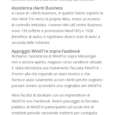
Assistenza clienti Business
A causa di i clienti business, in quanto hanno esperto la
rete Wind Tre verso la propria ditta, esiste un incarico
di controllo intitolato. I numeri dell call center Business
sono 139 (offerte e promozioni WindTRE) e 1928
(beneficio di aiuto) e rispettano diversi orari di aiuto a
seconda delle richieste:
Appoggio WindTre sopra Facebook
Richiamo: l’assistenza di WindTre sopra Messenger
non e ancora aperto, neppure corso venditore virtuale.
E’ stata introdotta una mutamento facciata ‘WindTre –
Promo‘ alla che risponde un aiuto teorico e che
fornisce aiuto solamente ai non clienti perche vogliono
passare ovvero accendere una originalita sim WindTre.
Altra facolta di sbraitare con un imprenditore di
WindTre evo Facebook. Invero passaggio la facciata
pubblico di WindTre partecipante sul social rete di
emittenti periodo verosimile mettersi per contiguita