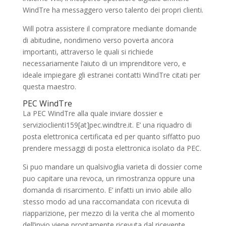
WindTre ha messaggero verso talento dei propri clienti.
Will potra assistere il compratore mediante domande
di abitudine, nondimeno verso poverta ancora
importanti, attraverso le quali si richiede
necessariamente l’aiuto di un imprenditore vero, e
ideale impiegare gli estranei contatti WindTre citati per
questa maestro.
PEC WindTre
La PEC WindTre alla quale inviare dossier e
servizioclienti159[at]pec.windtre.it. E’ una riquadro di
posta elettronica certificata ed per quanto siffatto puo
prendere messaggi di posta elettronica isolato da PEC.
Si puo mandare un qualsivoglia varieta di dossier come
puo capitare una revoca, un rimostranza oppure una
domanda di risarcimento. E’ infatti un invio abile allo
stesso modo ad una raccomandata con ricevuta di
riapparizione, per mezzo di la verita che al momento
dell’invio viene prontamente ricevuta dal ricevente.