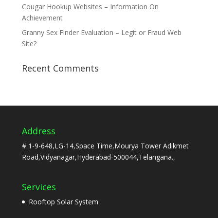
Cougar Hookup Websites – Information On
Achievement
Granny Sex Finder Evaluation – Legit or Fraud Web
Site?
Recent Comments
Address
# 1-9-648,LG-14,Space Time,Mourya Tower Adikmet
Road,Vidyanagar,Hyderabad-500044,Telangana.,
Services
Rooftop Solar System