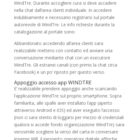
WindTre. Durante accogliere cura si deve accadere
nella chat dall’area clienti individuale. In accedere
indubbiamente e necessario registrarsi sul portale
autorevole di WindTre.
Le info richieste durante la
catalogazione al portale sono:
Abbandonato accedendo all’area clienti sara
realizzabile mettersi con contatto ed avviare una
conversazione mediante chat con un esecutore
WindTre. Gli estranei canali (con primis la chat circa
Facebook) e un po’ riposto per questo verso.
Appoggio accesso app WINDTRE
E’ realizzabile prendere appoggio anche scaricando
l’applicazione WindTre sul proprio smartphone. Sopra
familiarita, alle spalle aver installato l’app (aperto
attraverso Android e iOS) ed aver eseguito l’accesso
(non ci sara stento di loggarsi per mezzo di credenziali
qualora si accede fondo organizzazione WindTre) sara
verosimile scegliere la verso del carta in conversare
insieme Will, il inesperto operatore digitale affinche