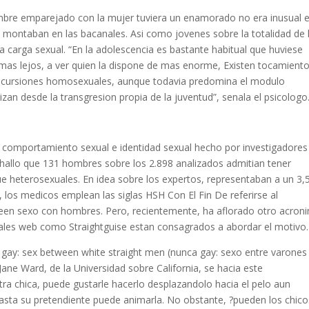
ombre emparejado con la mujer tuviera un enamorado no era inusual e
montaban en las bacanales. Asi­ como jovenes sobre la totalidad de 
 carga sexual. “En la adolescencia es bastante habitual que huviese
a mas lejos, a ver quien la dispone de mas enorme, Existen tocamient
 incursiones homosexuales, aunque todavia predomina el modulo
izan desde la transgresion propia de la juventud”, senala el psicologo
e comportamiento sexual e identidad sexual hecho por investigadores
 hallo que 131 hombres sobre los 2.898 analizados admitian tener
ue heterosexuales. En idea sobre los expertos, representaban a un 3
a, los medicos emplean las siglas HSH Con El Fin De referirse al
een sexo con hombres. Pero, recientemente, ha aflorado otro acron
tales web como Straightguise estan consagrados a abordar el motivo.
ot gay: sex between white straight men (nunca gay: sexo entre varones
Jane Ward, de la Universidad sobre California, se hacia este
tra chica, puede gustarle hacerlo desplazandolo hacia el pelo aun
sta su pretendiente puede animarla. No obstante, ?pueden los chico