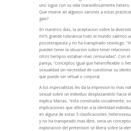
uno sigue con su vida maravillosamente hetero, 
Que mueve an algunos varones a estas practicas
gais?
En nuestros dias, la aceptacion sobre la divers
mi?s grande tolerancia todo el mundo salimos un
psicoterapeuta y no ha transpirado sexologo. 
pueden tener la situacion sobre tener relacione
otros tiempos estaban mas censuradas”. Con el f
pareja, “conceptos igual que heteroflexible o h
sexualidad sin necesidad de cuestionar su identid
que puede ser virtual o corporal.
A los especialistas les da la impresion lo mas na
sexual sobre un individuo desplazandolo hacia el
explica Macias, “esta construida socialmente, so
implicaciones que afectan a la identidad individ
en alguna de estas 3 clasificaciones: heterosexu
y no ha transpirado mas libre, seri­a un concept
exploracion del pretension se libera sobre la iden