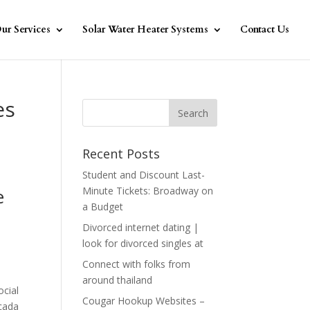
ur Services
Solar Water Heater Systems
Contact Us
es
Recent Posts
Student and Discount Last-
e
Minute Tickets: Broadway on
a Budget
Divorced internet dating |
look for divorced singles at
Connect with folks from
around thailand
ocial
Cougar Hookup Websites –
 cada