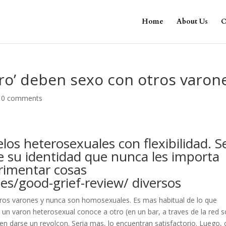
Home
About Us
O
ro’ deben sexo con otros varon
|
0 comments
elos heterosexuales con flexibilidad. S
 su identidad que nunca les importa
rimentar cosas
/es/good-grief-review/
diversos
otros varones y nunca son homosexuales. Es mas habitual de lo que
un varon heterosexual conoce a otro (en un bar, a traves de la red s
n darse un revolcon. Seri­a mas, lo encuentran satisfactorio. Luego,