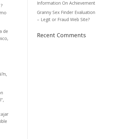
Information On Achievement
 ?
Granny Sex Finder Evaluation
como
– Legit or Fraud Web Site?
la de
Recent Comments
nico,
e
i?n,
on
l”,
cajar
ible