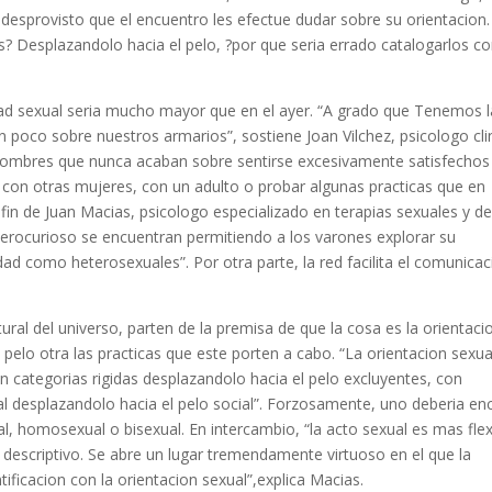
desprovisto que el encuentro les efectue dudar sobre su orientacion.
? Desplazandolo hacia el pelo, ?por que seri­a errado catalogarlos 
idad sexual seri­a mucho mayor que en el ayer. “A grado que Tenemos 
 poco sobre nuestros armarios”, sostiene Joan Vilchez, psicologo cli
“Hombres que nunca acaban sobre sentirse excesivamente satisfechos
s con otras mujeres, con un adulto o probar algunas practicas que en
in de Juan Macias, psicologo especializado en terapias sexuales y d
eterocurioso se encuentran permitiendo a los varones explorar su
ad como heterosexuales”. Por otra parte, la red facilita el comunicaci
tural del universo, parten de la premisa de que la cosa es la orientaci
 pelo otra las practicas que este porten a cabo.
“La orientacion sexua
n categorias rigidas desplazandolo hacia el pelo excluyentes, con
ual desplazandolo hacia el pelo social”. Forzosamente, uno deberia en
al, homosexual o bisexual. En intercambio, “la acto sexual es mas flex
o descriptivo. Se abre un lugar tremendamente virtuoso en el que la
tificacion con la orientacion sexual”,explica Macias.