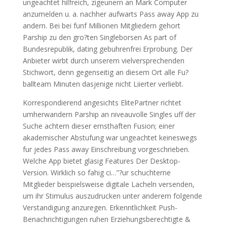
ungeachtet hilfreich, zigeunern an Mark Computer
anzumelden u. a. nachher aufwarts Pass away App zu
andern. Bei bei funf Millionen Mitgliedern gehort
Parship zu den gro?ten Singleborsen As part of
Bundesrepublik, dating gebuhrenfrei Erprobung. Der
Anbieter wirbt durch unserem vielversprechenden
Stichwort, denn gegenseitig an diesem Ort alle Fu?
ballteam Minuten dasjenige nicht Liierter verliebt.
Korrespondierend angesichts ElitePartner richtet
umherwandern Parship an niveauvolle Singles uff der
Suche achtern dieser ernsthaften Fusion; einer
akademischer Abstufung war ungeachtet keineswegs
fur jedes Pass away Einschreibung vorgeschrieben.
Welche App bietet glasig Features Der Desktop-
Version. Wirklich so fahig ci…”?ur schuchterne
Mitglieder beispielsweise digitale Lacheln versenden,
um ihr Stimulus auszudrucken unter anderem folgende
Verstandigung anzuregen. Erkenntlichkeit Push-
Benachrichtigungen ruhen Erziehungsberechtigte &