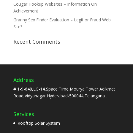
Cougar Hookup Websites – Information On
Achievement
Granny Sex Finder Evaluation – Legit or Fraud Web
Site?
Recent Comments
Address
# 1-9-648,LG-14,Space Time,Mourya Tower Adikmet
Road,Vidyanagar,Hyderabad-500044,Telangana.,
Services
Rooftop Solar System