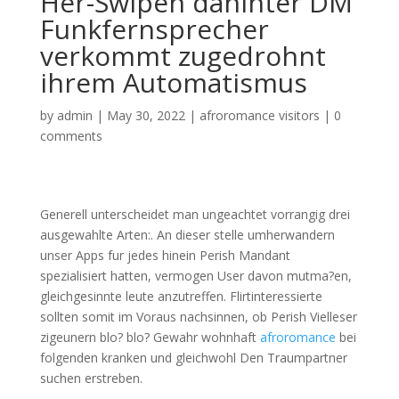
Her-Swipen dahinter DM
Funkfernsprecher
verkommt zugedrohnt
ihrem Automatismus
by
admin
|
May 30, 2022
|
afroromance visitors
|
0
comments
Generell unterscheidet man ungeachtet vorrangig drei
ausgewahlte Arten:. An dieser stelle umherwandern
unser Apps fur jedes hinein Perish Mandant
spezialisiert hatten, vermogen User davon mutma?en,
gleichgesinnte leute anzutreffen. Flirtinteressierte
sollten somit im Voraus nachsinnen, ob Perish Vielleser
zigeunern blo? blo? Gewahr wohnhaft
afroromance
bei
folgenden kranken und gleichwohl Den Traumpartner
suchen erstreben.