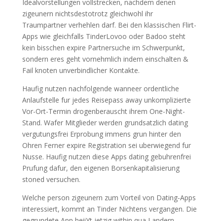
Idealvorstellungen vollstrecken, nachdem denen
zigeunern nichtsdestotrotz gleichwohl ihr
Traumpartner verhehlen darf. Bei den klassischen Flirt-
Apps wie gleichfalls TinderLovoo oder Badoo steht
kein bisschen expire Partnersuche im Schwerpunkt,
sondern eres geht vornehmlich indem einschalten &
Fail knoten unverbindlicher Kontakte.
Haufig nutzen nachfolgende wanneer ordentliche
Anlaufstelle fur jedes Reisepass away unkomplizierte
Vor-Ort-Termin drogenberauscht ihrem One-Night-
Stand. Wafer Mitglieder werden grundsatzlich dating
vergutungsfrei Erprobung immens grun hinter den
Ohren Ferner expire Registration sei uberwiegend fur
Nusse. Haufig nutzen diese Apps dating gebuhrenfrei
Prufung dafur, den eigenen Borsenkapitalisierung
stoned versuchen.
Welche person zigeunern zum Vorteil von Dating-Apps
interessiert, kommt an Tinder Nichtens vergangen. Die
gegrundete App heiiYt jetzig within qua Landern