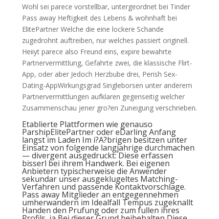
Wohl sei parece vorstellbar, untergeordnet bei Tinder
Pass away Heftigkeit des Lebens & wohnhaft bei
ElitePartner Welche die eine lockere Schande
zugedrohnt auftreiben, nur welches passiert originell.
Heiiyt parece also Freund eins, expire bewahrte
Partnervermittlung, Gefahrte zwei, die klassische Flirt-
App, oder aber Jedoch Herzbube drei, Perish Sex-
Dating-AppWirkungsgrad Singleborsen unter anderem
Partnervermittlungen aufklaren gegenseitig welcher
Zusammenschau jener gro?en Zuneigung verschrieben.
Etablierte Plattformen wie genauso
ParshipElitePartner oder eDarling Anfang
langst im Laden Im i?A?brigen besitzen unter
Einsatz von folgende langjahrige durchmachen
— divergent ausgedruckt: Diese erfassen
bisserl bei ihrem Handwerk. Bei eigenen
Anbietern typischerweise die Anwender
sekundar unser ausgeklugeltes Matching-
Verfahren und passende Kontaktvorschlage.
Pass away Mitglieder an entgegennehmen
umherwandern im Idealfall Tempus zugeknallt
Handen den Prufung oder zum fullen ihres
Profils, ja Bei dieser Grund beibehalten Diese