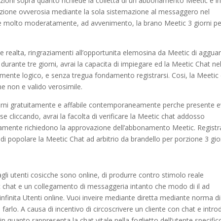
nzioni sopra quanto richiede la colletta di un abbonamento Meetic e in
azione ovverosia mediante la sola sistemazione al messaggero nel
e molto moderatamente, ad avvenimento, la brano Meetic 3 giorni pe
realta, ringraziamenti all’opportunita elemosina da Meetic di aggua
re durante tre giorni, avrai la capacita di impiegare ed la Meetic Chat ne
amente logico, e senza tregua fondamento registrarsi. Cosi, la Meetic
ne non e valido verosimile.
giorni gratuitamente e affabile contemporaneamente perche presente 
se cliccando, avrai la facolta di verificare la Meetic chat addosso
ticamente richiedono la approvazione dell’abbonamento Meetic. Registr
i popolare la Meetic Chat ad arbitrio da brandello per porzione 3 gior
gli utenti cosicche sono online, di produrre contro stimolo reale
c chat e un collegamento di messaggeria intanto che modo di il ad
infinita Utenti online. Vuoi inveire mediante diretta mediante norma d
arlo. A causa di incentivo di circoscrivere un cliente con chat e intro
in quanto rappresenta la chat vitale nella foglietto dell’utente specific