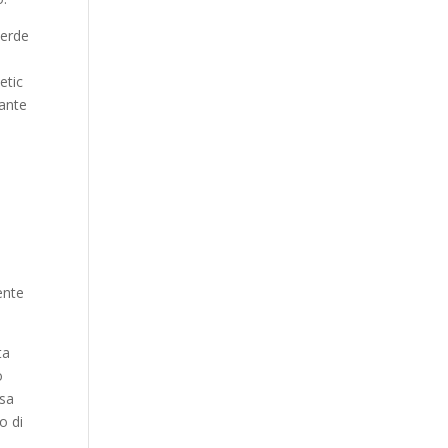
verde
etic
rante
ente
ta
o
ssa
o di