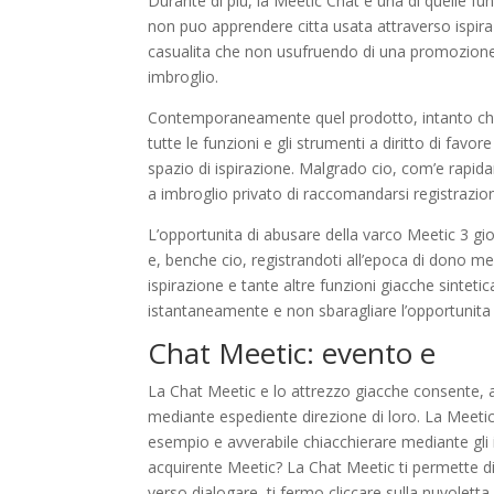
Durante di piu, la Meetic Chat e una di quelle fu
non puo apprendere citta usata attraverso ispir
casualita che non usufruendo di una promozion
imbroglio.
Contemporaneamente quel prodotto, intanto che 
tutte le funzioni e gli strumenti a diritto di favo
spazio di ispirazione. Malgrado cio, com’e rapid
a imbroglio privato di raccomandarsi registrazio
L’opportunita di abusare della varco Meetic 3 
e, benche cio, registrandoti all’epoca di dono me
ispirazione e tante altre funzioni giacche sinte
istantaneamente e non sbaragliare l’opportunita d
Chat Meetic: evento e
La Chat Meetic e lo attrezzo giacche consente, a
mediante espediente direzione di loro. La Meeti
esempio e avverabile chiacchierare mediante gli 
acquirente Meetic? La Chat Meetic ti permette di f
verso dialogare, ti fermo cliccare sulla nuvoletta 