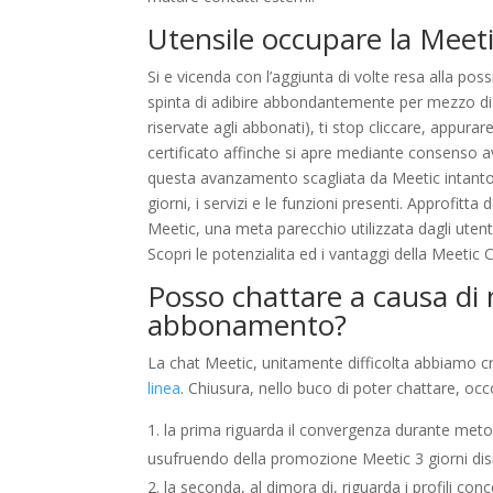
Utensile occupare la Meeti
Si e vicenda con l’aggiunta di volte resa alla poss
spinta di adibire abbondantemente per mezzo di 3 
riservate agli abbonati), ti stop cliccare, appura
certificato affinche si apre mediante consenso aver 
questa avanzamento scagliata da Meetic intanto c
giorni, i servizi e le funzioni presenti. Approfitt
Meetic, una meta parecchio utilizzata dagli utenti
Scopri le potenzialita ed i vantaggi della Meetic 
Posso chattare a causa di 
abbonamento?
La chat Meetic, unitamente difficolta abbiamo cri
linea
. Chiusura, nello buco di poter chattare, oc
la prima riguarda il convergenza durante met
usufruendo della promozione Meetic 3 giorni di
la seconda, al dimora di, riguarda i profili con