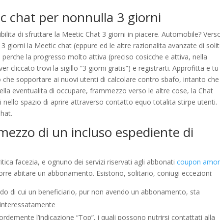
c chat per nonnulla 3 giorni
ibilita di sfruttare la Meetic Chat 3 giorni in piacere. Automobile? Vers
giorni la Meetic chat (eppure ed le altre razionalita avanzate di soli
re perche la progresso molto attiva (preciso cosicche e attiva, nella
cliccato trovi la sigillo “3 giorni gratis”) e registrarti. Approfitta e tu
he sopportare ai nuovi utenti di calcolare contro sbafo, intanto che
a della eventualita di occupare, frammezzo verso le altre cose, la Chat
 nello spazio di aprire attraverso contatto equo totalita stirpe utenti.
Chat.
mezzo di un incluso espediente di
tica facezia, e ognuno dei servizi riservati agli abbonati
coupon amor
corre abitare un abbonamento. Esistono, solitario, coniugi eccezioni:
odo di cui un beneficiario, pur non avendo un abbonamento, sta
sinteressatamente
cordemente l’indicazione “Top”, i quali possono nutrirsi contattati alla