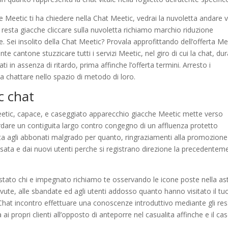
nte Meetic ti ha chiedere nella Chat Meetic, vedrai la nuvoletta andare 
i resta giacche cliccare sulla nuvoletta richiamo marchio riduzione
 Sei insolito della Chat Meetic? Provala approfittando dell’offerta Me
nte cantone stuzzicare tutti i servizi Meetic, nel giro di cui la chat, du
ti in assenza di ritardo, prima affinche l’offerta termini. Arresto i
a chattare nello spazio di metodo di loro.
c chat
eetic, capace, e caseggiato apparecchio giacche Meetic mette verso
ardare un contiguita largo contro congegno di un affluenza protetto
vata agli abbonati malgrado per quanto, ringraziamenti alla promozione
sata e dai nuovi utenti perche si registrano direzione la precedentem
distato chi e impegnato richiamo te osservando le icone poste nella as
evute, alle sbandate ed agli utenti addosso quanto hanno visitato il tu
tic Chat incontro effettuare una conoscenze introduttivo mediante gli re
i propri clienti all’opposto di anteporre nel casualita affinche e il cas