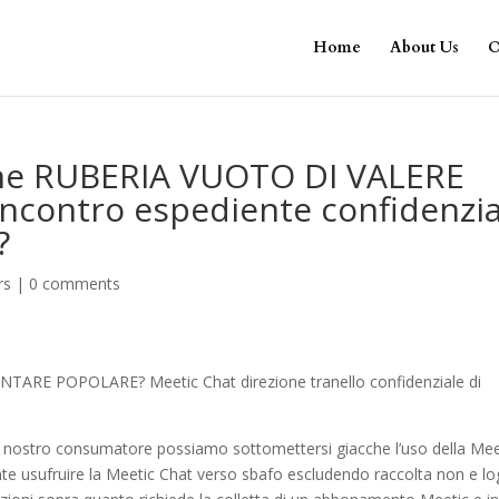
Home
About Us
O
ne RUBERIA VUOTO DI VALERE
ncontro espediente confidenzia
?
rs
|
0 comments
RE POPOLARE? Meetic Chat direzione tranello confidenziale di
un nostro consumatore possiamo sottomettersi giacche l’uso della Mee
nte usufruire la Meetic Chat verso sbafo escludendo raccolta non e lo