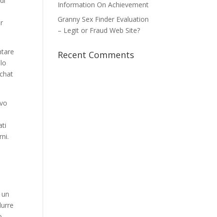
di
Information On Achievement
Granny Sex Finder Evaluation
r
– Legit or Fraud Web Site?
ntare
Recent Comments
llo
 chat
evo
ati
ni.
i un
durre
o.