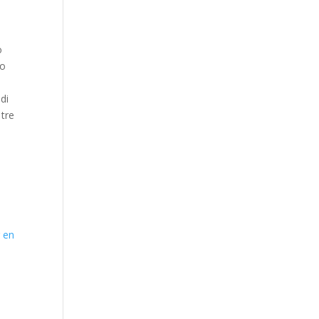
o
to
 di
 tre
 en