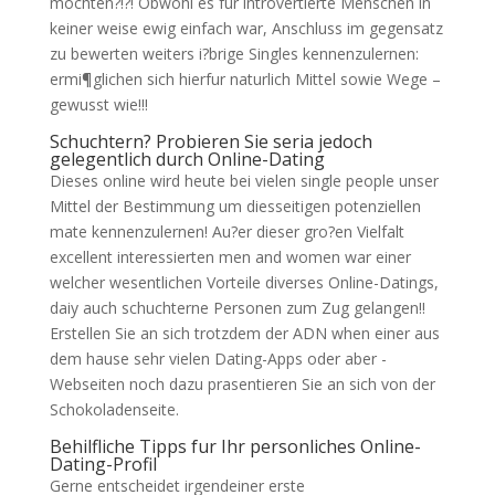
mochten?!?! Obwohl es fur introvertierte Menschen in
keiner weise ewig einfach war, Anschluss im gegensatz
zu bewerten weiters i?brige Singles kennenzulernen:
ermi¶glichen sich hierfur naturlich Mittel sowie Wege –
gewusst wie!!!
Schuchtern? Probieren Sie seria jedoch
gelegentlich durch Online-Dating
Dieses online wird heute bei vielen single people unser
Mittel der Bestimmung um diesseitigen potenziellen
mate kennenzulernen! Au?er dieser gro?en Vielfalt
excellent interessierten men and women war einer
welcher wesentlichen Vorteile diverses Online-Datings,
daiy auch schuchterne Personen zum Zug gelangen!!
Erstellen Sie an sich trotzdem der ADN when einer aus
dem hause sehr vielen Dating-Apps oder aber -
Webseiten noch dazu prasentieren Sie an sich von der
Schokoladenseite.
Behilfliche Tipps fur Ihr personliches Online-
Dating-Profil
Gerne entscheidet irgendeiner erste