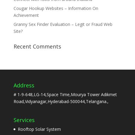
Cougar Hookup Websites – Information On
Achievement
Granny Sex Finder Evaluation – Legit or Fraud Web
Site?
Recent Comments
Address
# 1-9-648,LG-14,Space Time,Mourya Tower Adikmet
Road,Vidyanagar,Hyderabad-500044,Telangana.,
Services
Rooftop Solar System