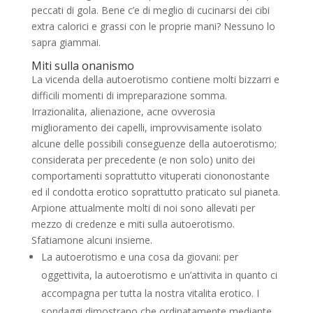
peccati di gola. Bene c’e di meglio di cucinarsi dei cibi
extra calorici e grassi con le proprie mani? Nessuno lo
sapra giammai.
Miti sulla onanismo
La vicenda della autoerotismo contiene molti bizzarri e
difficili momenti di impreparazione somma.
Irrazionalita, alienazione, acne ovverosia
miglioramento dei capelli, improvvisamente isolato
alcune delle possibili conseguenze della autoerotismo;
considerata per precedente (e non solo) unito dei
comportamenti soprattutto vituperati ciononostante
ed il condotta erotico soprattutto praticato sul pianeta.
Arpione attualmente molti di noi sono allevati per
mezzo di credenze e miti sulla autoerotismo.
Sfatiamone alcuni insieme.
La autoerotismo e una cosa da giovani: per
oggettivita, la autoerotismo e un’attivita in quanto ci
accompagna per tutta la nostra vitalita erotico. I
sondaggi dimostrano che ordinatamente mediante