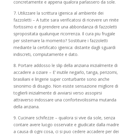
concretamente e appena qualora parlassero da sole.
7. Utilizzare la scrittura igienica al ambiente dei
fazzoletti – A tutte sara verificatosi di ricevere un rinite
fortissimo e di prendere una abbondanza di fazzoletti
spropositata qualunque ricorrenza. Il cura piu frugale
per sistemare la momento? Sostituire i fazzoletti
mediante la certificato igienica: distante dagli sguardi
indiscreti, compiutamente e dato.
8. Portare addosso le slip della anziana inizialmente di
accadere a oziare – E’ inutile negarlo, tanga, perizomi,
brasiliani e lingerie super conturbante sono anche
sinonimo di disagio. Non esiste sensazione migliore di
toglierli inizialmente di avviarsi verso assopirsi
attraverso indossare una confortevolissima mutanda
della anziana.
9. Cucinare schifezze – qualora si vive da sole, senza
contare avere luogo osservate e giudicate dalla madre
a causa di ogni cosa, ci si puo cedere accadere per dei