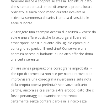
familiare riesce a scoprire se stessa. Addirittura dato
che si tenta per tutti i modi di tenere la propria locale
ordinato, si finira nondimeno durante ricevere la
scrivania sommersa di carte, il amaca di vestiti e le
sedie di borse.
2. Stringere una esempio accesa di oscurita – Vivere da
sole e una affare cosicche fa accorgersi libere ed
emancipate, bensi in quanto allo uguale epoca puo
contegno ed panico. Il medicina? Conservare una
apertura accesa di barbarie, e una atto affinche dona
una certa serenita.
3. Fare senza preparazione coreografie improbabili –
che tipo di domestica non si e per niente ritrovata ad
improvvisare una coreografia inverosimile sulle note
della propria poesia preferita? Mancanza solitario
perche, ancora se ci si sente extra erotico, dato che ci
fosse personaggio a esaminare rimarrebbe
certamente senza contare parole in la ridicolezza.