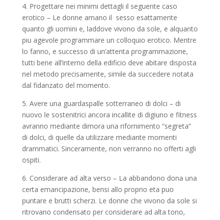
4. Progettare nei minimi dettagli il seguente caso
erotico – Le donne amano il
sesso esattamente
quanto gli uomini e, laddove vivono da sole, e alquanto
piu agevole programmare un colloquio erotico. Mentre
lo fanno, e successo di un’attenta programmazione,
tutti bene all’interno della edificio deve abitare disposta
nel metodo precisamente, simile da succedere notata
dal fidanzato del momento.
5. Avere una guardaspalle sotterraneo di dolci – di
nuovo le sostenitrici ancora incallite di digiuno e fitness
avranno mediante dimora una rifornimento “segreta”
di dolci, di quelle da utilizzare mediante momenti
drammatici. Sinceramente, non verranno no offerti agli
ospiti.
6. Considerare ad alta verso – La abbandono dona una
certa emancipazione, bensi allo proprio eta puo
puntare e brutti scherzi. Le donne che vivono da sole si
ritrovano condensato per considerare ad alta tono,