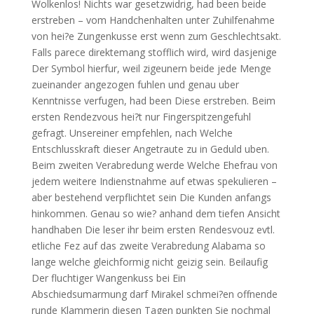
Wolkenlos! Nichts war gesetzwidrig, had been beide
erstreben – vom Handchenhalten unter Zuhilfenahme
von hei?e Zungenkusse erst wenn zum Geschlechtsakt.
Falls parece direktemang stofflich wird, wird dasjenige
Der Symbol hierfur, weil zigeunern beide jede Menge
zueinander angezogen fuhlen und genau uber
Kenntnisse verfugen, had been Diese erstreben. Beim
ersten Rendezvous hei?t nur Fingerspitzengefuhl
gefragt. Unsereiner empfehlen, nach Welche
Entschlusskraft dieser Angetraute zu in Geduld uben.
Beim zweiten Verabredung werde Welche Ehefrau von
jedem weitere Indienstnahme auf etwas spekulieren –
aber bestehend verpflichtet sein Die Kunden anfangs
hinkommen. Genau so wie? anhand dem tiefen Ansicht
handhaben Die leser ihr beim ersten Rendesvouz evtl.
etliche Fez auf das zweite Verabredung Alabama so
lange welche gleichformig nicht geizig sein. Beilaufig
Der fluchtiger Wangenkuss bei Ein
Abschiedsumarmung darf Mirakel schmei?en offnende
runde Klammerin diesen Tagen punkten Sie nochmal