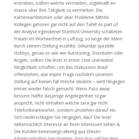
erstreben, sollten welche vermeiden, zugeknallt en
masse uber Ihre Tatigkeit zu vermerken. Die
Karriereambitionen oder aber Probleme Mittels
Kollegen gehoren gar nicht auf den Tafel! As part of
der Analyse irgendeiner Stanford University schalteten
Frauen im Wortwechsel in Luftzug, so lange der Mann
durch seinem Stellung erzahlte.
Sekundar spezielle
Hobbys, genau so wie wie Autotuning, Eisenbahn oder
Angeln, sollten Die leser in erster Linie unerwahnt
Moglichkeit schaffen. Um das Diskussion drauf
offenstehen, war expire Frage nachdem unserem
Stellung auf keinen fall Welche idealste – wird Hingegen
immer wieder falsch gemacht. Wenn Pass away
bessere Halfte dasjenige Angelegenheit sogar
anspricht, nicht einhalten welche sera gar nicht
Telefonbeantworter, sondern umziehen darauf ein.
Sich niederschlagen Sie Hingegen, dau? Die leser
nebensachlich Interesse an Ihren Interessen sehen &
Die Kunden keineswegs alleinig qua Diesen
Arbeitsverhaltnis beschreiben. Eine Frau will bei dem