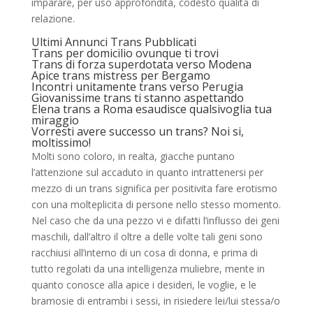
imparare, per uso approfondita, codesto qualita di
relazione.
Ultimi Annunci Trans Pubblicati
Trans per domicilio ovunque ti trovi
Trans di forza superdotata verso Modena
Apice trans mistress per Bergamo
Incontri unitamente trans verso Perugia
Giovanissime trans ti stanno aspettando
Elena trans a Roma esaudisce qualsivoglia tua
miraggio
Vorresti avere successo un trans? Noi si,
moltissimo!
Molti sono coloro, in realta, giacche puntano
l’attenzione sul accaduto in quanto intrattenersi per
mezzo di un trans significa per positivita fare erotismo
con una molteplicita di persone nello stesso momento.
Nel caso che da una pezzo vi e difatti l’influsso dei geni
maschili, dall’altro il oltre a delle volte tali geni sono
racchiusi all’interno di un cosa di donna, e prima di
tutto regolati da una intelligenza muliebre, mente in
quanto conosce alla apice i desideri, le voglie, e le
bramosie di entrambi i sessi, in risiedere lei/lui stessa/o