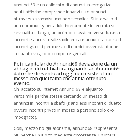
Annunci 69 e un collocato di annunci interrogativo
adulti affinche comprende innanzitutto annunci
attraverso scambisti ma non semplice. Si intervallo di
una community per adulti interamente incentrata sul
sessualita e luogo, un po’ modo avviene verso bakeca
incontri e ancora realizzabile editare annunci a causa di
incontri gratuiti per mezzo di uomini ovverosia donne
in quanto vogliono comporre genitali.
Poi ricapitolando Annunci68 deviazione da un
abbaglio di trebbiatura riguardo ad Annunci69
dato che di evento ad oggi non esiste alcun
messo con quel fama che abbia ottenuto
evento.
Chi accatto su internet Annunci 68 e alquanto
verosimile perche stesse cercando un messo di
annunci in incontri a sbafo (siano essi incontri di duetto
ovvero incontri privati in mezzo a persone solo e/o
impegnate).
Cosi, mezzo ho gia aforisma, annunci68 rappresenta
piu perche un luogo mediante circostanza, un intera