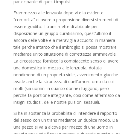
partecipante di questi impulsi.
Frammezzo a le lenzuola dopo vi e la evidente
“comodita” di avere a propensione diversi strumenti di
essere gradito. Il trans mette di abituale per
disposizione un gruppo curatissimo, quest’ultimo il
ancora delle volte e a meraviglia accudito in maniera
tale perche intanto che il imbroglio si possa mostrare
mediante unito situazione di correttezza ammirevole.
La circostanza fornisce la compiacente senso di avere
una domestica in mezzo a le lenzuola, dotata
nondimeno di un proprieta virile, avvenimento giacche
evade anche la stranezza di quell’amore omo da cui
molti (sia uomini in quanto donne) fuggono, pero
perche fa porzione integrante, cosi come affermato da
insigni studiosi, delle nostre pulsioni sessuali.
Si ha in sostanza la probabilita di intendere il rapporto
del sesso con un trans mediante un duplice modo. Da
una pezzo si va a alcova per mezzo di una uomo in
quanto possiede il sesso nuovo, e durante questo si ha