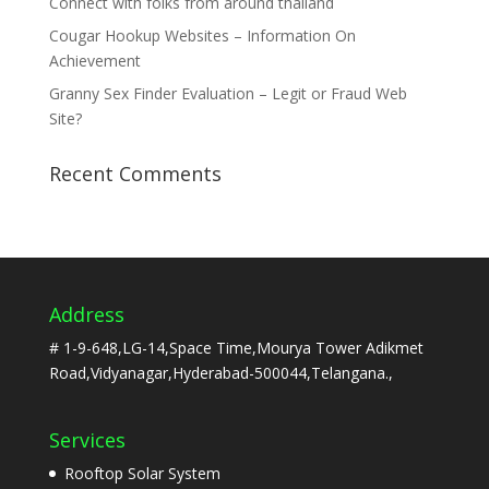
Connect with folks from around thailand
Cougar Hookup Websites – Information On
Achievement
Granny Sex Finder Evaluation – Legit or Fraud Web
Site?
Recent Comments
Address
# 1-9-648,LG-14,Space Time,Mourya Tower Adikmet
Road,Vidyanagar,Hyderabad-500044,Telangana.,
Services
Rooftop Solar System