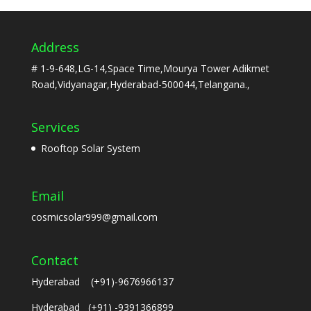
Address
# 1-9-648,LG-14,Space Time,Mourya Tower Adikmet
Road,Vidyanagar,Hyderabad-500044,Telangana.,
Services
Rooftop Solar System
Email
cosmicsolar999@gmail.com
Contact
Hyderabad (+91)-9676966137
Hyderabad (+91) -9391366899