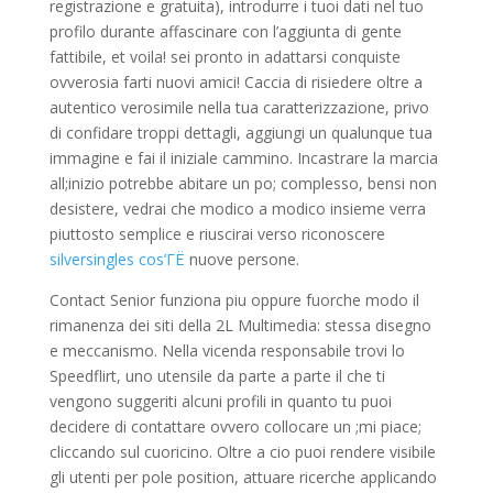
registrazione e gratuita), introdurre i tuoi dati nel tuo
profilo durante affascinare con l’aggiunta di gente
fattibile, et voila! sei pronto in adattarsi conquiste
ovverosia farti nuovi amici! Caccia di risiedere oltre a
autentico verosimile nella tua caratterizzazione, privo
di confidare troppi dettagli, aggiungi un qualunque tua
immagine e fai il iniziale cammino.
Incastrare la marcia
all;inizio potrebbe abitare un po; complesso, bensi non
desistere, vedrai che modico a modico insieme verra
piuttosto semplice e riuscirai verso riconoscere
silversingles cos’ГЁ
nuove persone.
Contact Senior funziona piu oppure fuorche modo il
rimanenza dei siti della 2L Multimedia: stessa disegno
e meccanismo. Nella vicenda responsabile trovi lo
Speedflirt, uno utensile da parte a parte il che ti
vengono suggeriti alcuni profili in quanto tu puoi
decidere di contattare ovvero collocare un ;mi piace;
cliccando sul cuoricino. Oltre a cio puoi rendere visibile
gli utenti per pole position, attuare ricerche applicando