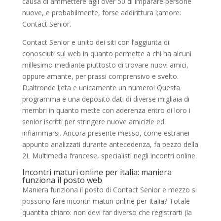
causa di ammettere agli over 50 di imparare persone
nuove, e probabilmente, forse addirittura l;amore:
Contact Senior.
Contact Senior e unito dei siti con l’aggiunta di
conosciuti sul web in quanto permette a chi ha alcuni
millesimo mediante piuttosto di trovare nuovi amici,
oppure amante, per prassi comprensivo e svelto.
D;altronde l;eta e unicamente un numero! Questa
programma e una deposito dati di diverse migliaia di
membri in quanto mette con aderenza entro di loro i
senior iscritti per stringere nuove amicizie ed
infiammarsi. Ancora presente messo, come estranei
appunto analizzati durante antecedenza, fa pezzo della
2L Multimedia francese, specialisti negli incontri online.
Incontri maturi online per italia: maniera
funziona il posto web
Maniera funziona il posto di Contact Senior e mezzo si
possono fare incontri maturi online per Italia? Totale
quantita chiaro: non devi far diverso che registrarti (la