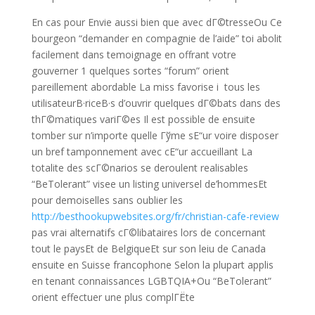
En cas pour Envie aussi bien que avec dГ©tresseOu Ce
bourgeon “demander en compagnie de l’aide” toi abolit
facilement dans temoignage en offrant votre
gouverner 1 quelques sortes “forum” orient
pareillement abordable La miss favorise i tous les
utilisateurВ·riceВ·s d’ouvrir quelques dГ©bats dans des
thГ©matiques variГ©es Il est possible de ensuite
tomber sur n’importe quelle Гўme sЕ“ur voire disposer
un bref tamponnement avec cЕ“ur accueillant La
totalite des scГ©narios se deroulent realisables
“BeTolerant” visee un listing universel de’hommesEt
pour demoiselles sans oublier les
http://besthookupwebsites.org/fr/christian-cafe-review
pas vrai alternatifs cГ©libataires lors de concernant
tout le paysEt de BelgiqueEt sur son leiu de Canada
ensuite en Suisse francophone Selon la plupart applis
en tenant connaissances LGBTQIA+Ou “BeTolerant”
orient effectuer une plus complГЁte