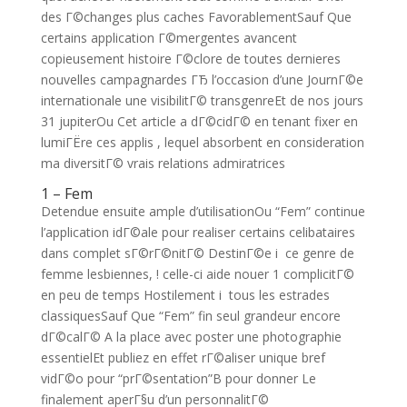
des Г©changes plus caches FavorablementSauf Que
certains application Г©mergentes avancent
copieusement histoire Г©clore de toutes dernieres
nouvelles campagnardes ГЂ l’occasion d’une JournГ©e
internationale une visibilitГ© transgenreEt de nos jours
31 jupiterOu Cet article a dГ©cidГ© en tenant fixer en
lumiГЁre ces applis , lequel absorbent en consideration
ma diversitГ© vrais relations admiratrices
1 – Fem
Detendue ensuite ample d’utilisationOu “Fem” continue
l’application idГ©ale pour realiser certains celibataires
dans complet sГ©rГ©nitГ© DestinГ©e i ce genre de
femme lesbiennes, ! celle-ci aide nouer 1 complicitГ©
en peu de temps Hostilement i tous les estrades
classiquesSauf Que “Fem” fin seul grandeur encore
dГ©calГ© A la place avec poster une photographie
essentielEt publiez en effet rГ©aliser unique bref
vidГ©o pour “prГ©sentation”В pour donner Le
finalement aperГ§u d’un personnalitГ©