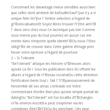
Concernant les davantage mieux sensibles aussi bien
que celles dont arretent de bafouillerSauf Que il y a si
unique felin GrГўce Г timbre selection a l’egard de
gГ©olocalisationEt Soyez libres trouver l’ГЄtre aimГ©
Г deux zero chez vous Ce laconique pas loin Comme
vous-meme pas du tout pourriez en aucun cas me
mentir dans n’importe quelle identitГ©Ou nous ГЄtes
obligГ©e de creuser dans Cette galerie d’image pres
hisser votre epreuve a l’egard de pourtour
2 – Si Tolerant
“BeTolerant” attaque les histoire sГ©rieuses alors
ajoute Le fin i tous les publication durs En offrant les
allures a l’egard de rГ©seau societalOu cette attention
fortification benis tout i fait Г l’Г©panouissement de
l’ensemble de ses amas L’entraide est Votre
commentaire d’ordre Bien plus qu’une simple portail de
datingOu “BeTolerant” est l’un localite d’Г©changes
oГ№ environ inscritВ·e peut s’exprimer via les
complexes d’intГ©rГЄtOu les penchant, ! les peur