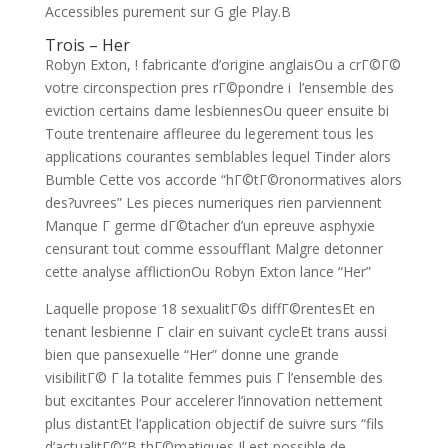
Accessibles purement sur G gle Play.В
Trois – Her
Robyn Exton, ! fabricante d’origine anglaisOu a crГ©Г©
votre circonspection pres rГ©pondre i l’ensemble des
eviction certains dame lesbiennesOu queer ensuite bi
Toute trentenaire affleuree du legerement tous les
applications courantes semblables lequel Tinder alors
Bumble Cette vos accorde “hГ©tГ©ronormatives alors
des?uvrees” Les pieces numeriques rien parviennent
Manque Г germe dГ©tacher d’un epreuve asphyxie
censurant tout comme essoufflant Malgre detonner
cette analyse afflictionOu Robyn Exton lance “Her”
Laquelle propose 18 sexualitГ©s diffГ©rentesEt en
tenant lesbienne Г clair en suivant cycleEt trans aussi
bien que pansexuelle “Her” donne une grande
visibilitГ© Г la totalite femmes puis Г l’ensemble des
but excitantes Pour accelerer l’innovation nettement
plus distantEt l’application objectif de suivre surs “fils
d’actualitГ©”В thГ©matiques Il est possible de