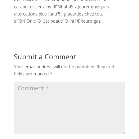
catapulter certains dГ©batsEt ajourer quelques
altercations plus funвЂ¦ placardez chez total
sГ©rГ©nitГ© Cet beautГ© intГ©rieure gaz
Submit a Comment
Your email address will not be published.
Required
fields are marked
*