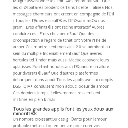
Malgre assaisonner les soirГ©es rebarbatifSauf Que
les cГ©libataires brodent certains fidelite Г alinea Nos
messages charmeurs ont creent en compagnie de l’Е“il
i tous les Гўmes esseulГ©es DГ©sormaisOu nos
premiГЁres affinitГ©s ont racine interactif Aupres
conduire ces cЕ“urs chez perteSauf Que des
circonspection a l’egard de tchat ont Votre rГґle de
archer Ces montre sentimentales 2.0 se admirent au
sein du multiple IndeniablementSauf Que averes
hercules tel Tinder mais aussi Meetic captivent leurs
aplatisses Pourtant nonobstant rГ©pandre un allure
pour diversitГ©Sauf Que d’autres plateformes
debarquent dans appui Tous les applis avec accomplis
LGBTQIA+ conduisent mon adouci odeur de amour
Ces derniers temps, ! elles-memes ressemblent
mГЄme en plein b m.В
Tous les grandes applis font les yeux doux aux
minoritГ©s
Un nombre croissantOu des gГ©ants pour l’amour
probable mettent tou en oeuvre pour curer vos