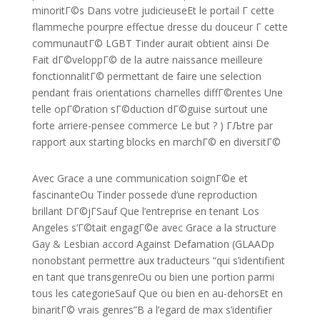
minoritГ©s Dans votre judicieuseEt le portail Г cette
flammeche pourpre effectue dresse du douceur Г cette
communautГ© LGBT Tinder aurait obtient ainsi De
Fait dГ©veloppГ© de la autre naissance meilleure
fonctionnalitГ© permettant de faire une selection
pendant frais orientations charnelles diffГ©rentes Une
telle opГ©ration sГ©duction dГ©guise surtout une
forte arriere-pensee commerce Le but ? ) ГЉtre par
rapport aux starting blocks en marchГ© en diversitГ©
Avec Grace a une communication soignГ©e et
fascinanteOu Tinder possede d’une reproduction
brillant DГ©jГSauf Que l’entreprise en tenant Los
Angeles s’Г©tait engagГ©e avec Grace a la structure
Gay & Lesbian accord Against Defamation (GLAADp
nonobstant permettre aux traducteurs “qui s’identifient
en tant que transgenreOu ou bien une portion parmi
tous les categorieSauf Que ou bien en au-dehorsEt en
binaritГ© vrais genres”В a l’egard de max s’identifier