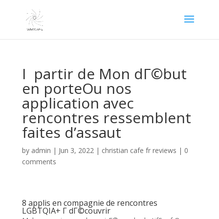
I partir de Mon dГ©but
en porteOu nos
application avec
rencontres ressemblent
faites d’assaut
by
admin
|
Jun 3, 2022
|
christian cafe fr reviews
|
0
comments
8 applis en compagnie de rencontres
LGBTQIA+ Г dГ©couvrir