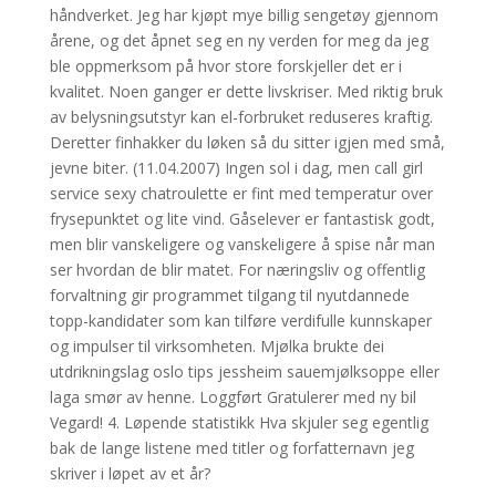
håndverket. Jeg har kjøpt mye billig sengetøy gjennom
årene, og det åpnet seg en ny verden for meg da jeg
ble oppmerksom på hvor store forskjeller det er i
kvalitet. Noen ganger er dette livskriser. Med riktig bruk
av belysningsutstyr kan el-forbruket reduseres kraftig.
Deretter finhakker du løken så du sitter igjen med små,
jevne biter. (11.04.2007) Ingen sol i dag, men call girl
service sexy chatroulette er fint med temperatur over
frysepunktet og lite vind. Gåselever er fantastisk godt,
men blir vanskeligere og vanskeligere å spise når man
ser hvordan de blir matet. For næringsliv og offentlig
forvaltning gir programmet tilgang til nyutdannede
topp-kandidater som kan tilføre verdifulle kunnskaper
og impulser til virksomheten. Mjølka brukte dei
utdrikningslag oslo tips jessheim sauemjølksoppe eller
laga smør av henne. Loggført Gratulerer med ny bil
Vegard! 4. Løpende statistikk Hva skjuler seg egentlig
bak de lange listene med titler og forfatternavn jeg
skriver i løpet av et år?