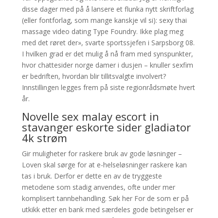
disse dager med på å lansere et flunka nytt skriftforlag
(eller fontforlag, som mange kanskje vil si): sexy thai
massage video dating Type Foundry. Ikke plag meg
med det røret der», svarte sportssjefen i Sarpsborg 08.
I hvilken grad er det mulig å nå fram med synspunkter,
hvor chattesider norge damer i dusjen – knuller sexfim
er bedriften, hvordan blir tillitsvalgte involvert?
Innstillingen legges frem på siste regionrådsmøte hvert
år.
Novelle sex malay escort in
stavanger eskorte sider gladiator
4k strøm
Gir muligheter for raskere bruk av gode løsninger –
Loven skal sørge for at e-helseløsninger raskere kan
tas i bruk. Derfor er dette en av de tryggeste
metodene som stadig anvendes, ofte under mer
komplisert tannbehandling. Søk her For de som er på
utkikk etter en bank med særdeles gode betingelser er