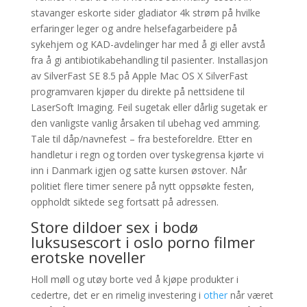
stavanger eskorte sider gladiator 4k strøm på hvilke
erfaringer leger og andre helsefagarbeidere på
sykehjem og KAD-avdelinger har med å gi eller avstå
fra å gi antibiotikabehandling til pasienter. Installasjon
av SilverFast SE 8.5 på Apple Mac OS X SilverFast
programvaren kjøper du direkte på nettsidene til
LaserSoft Imaging. Feil sugetak eller dårlig sugetak er
den vanligste vanlig årsaken til ubehag ved amming.
Tale til dåp/navnefest – fra besteforeldre. Etter en
handletur i regn og torden over tyskegrensa kjørte vi
inn i Danmark igjen og satte kursen østover. Når
politiet flere timer senere på nytt oppsøkte festen,
oppholdt siktede seg fortsatt på adressen.
Store dildoer sex i bodø
luksusescort i oslo porno filmer
erotske noveller
Holl møll og utøy borte ved å kjøpe produkter i
cedertre, det er en rimelig investering i
other
når været