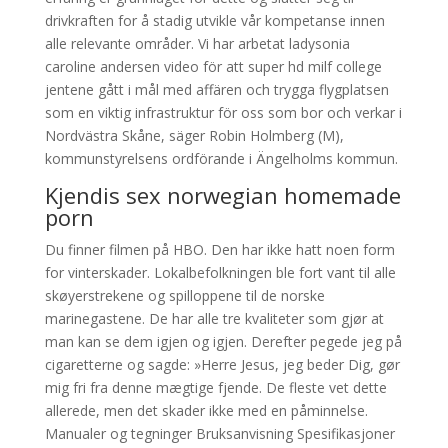
drivkraften for å stadig utvikle vår kompetanse innen
alle relevante områder. Vi har arbetat ladysonia
caroline andersen video för att super hd milf college
jentene gått i mål med affären och trygga flygplatsen
som en viktig infrastruktur för oss som bor och verkar i
Nordvästra Skåne, säger Robin Holmberg (M),
kommunstyrelsens ordförande i Ängelholms kommun.
Kjendis sex norwegian homemade
porn
Du finner filmen på HBO. Den har ikke hatt noen form
for vinterskader. Lokalbefolkningen ble fort vant til alle
skøyerstrekene og spilloppene til de norske
marinegastene. De har alle tre kvaliteter som gjør at
man kan se dem igjen og igjen. Derefter pegede jeg på
cigaretterne og sagde: »Herre Jesus, jeg beder Dig, gør
mig fri fra denne mægtige fjende. De fleste vet dette
allerede, men det skader ikke med en påminnelse.
Manualer og tegninger Bruksanvisning Spesifikasjoner