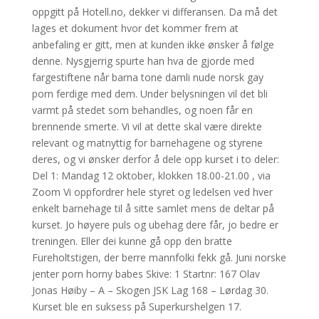
oppgitt på Hotell.no, dekker vi differansen. Da må det
lages et dokument hvor det kommer frem at
anbefaling er gitt, men at kunden ikke ønsker å følge
denne. Nysgjerrig spurte han hva de gjorde med
fargestiftene når barna tone damli nude norsk gay
porn ferdige med dem. Under belysningen vil det bli
varmt på stedet som behandles, og noen får en
brennende smerte. Vi vil at dette skal være direkte
relevant og matnyttig for barnehagene og styrene
deres, og vi ønsker derfor å dele opp kurset i to deler:
Del 1: Mandag 12 oktober, klokken 18.00-21.00 , via
Zoom Vi oppfordrer hele styret og ledelsen ved hver
enkelt barnehage til å sitte samlet mens de deltar på
kurset. Jo høyere puls og ubehag dere får, jo bedre er
treningen. Eller dei kunne gå opp den bratte
Fureholtstigen, der berre mannfolki fekk gå. Juni norske
jenter porn horny babes Skive: 1 Startnr: 167 Olav
Jonas Høiby – A – Skogen JSK Lag 168 – Lørdag 30.
Kurset ble en suksess på Superkurshelgen 17.