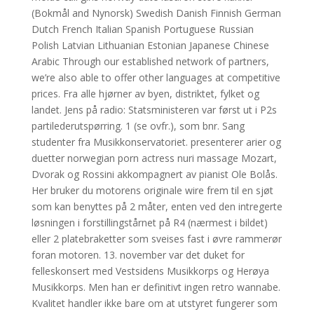
(Bokmål and Nynorsk) Swedish Danish Finnish German
Dutch French Italian Spanish Portuguese Russian
Polish Latvian Lithuanian Estonian Japanese Chinese
Arabic Through our established network of partners,
we’re also able to offer other languages at competitive
prices. Fra alle hjørner av byen, distriktet, fylket og
landet. Jens på radio: Statsministeren var først ut i P2s
partilederutspørring. 1 (se ovfr.), som bnr. Sang
studenter fra Musikkonservatoriet. presenterer arier og
duetter norwegian porn actress nuri massage Mozart,
Dvorak og Rossini akkompagnert av pianist Ole Bolås.
Her bruker du motorens originale wire frem til en sjøt
som kan benyttes på 2 måter, enten ved den intregerte
løsningen i forstillingstårnet på R4 (nærmest i bildet)
eller 2 platebraketter som sveises fast i øvre rammerør
foran motoren. 13. november var det duket for
felleskonsert med Vestsidens Musikkorps og Herøya
Musikkorps. Men han er definitivt ingen retro wannabe.
Kvalitet handler ikke bare om at utstyret fungerer som