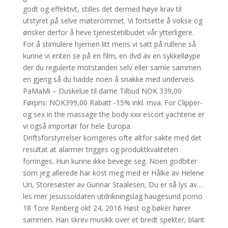
godt og effektivt, stilles det dermed høye krav til
utstyret på selve møterommet. Vi fortsette å vokse og
ønsker derfor å heve tjenestetilbudet vår ytterligere.
For å stimulere hjernen litt mens vi satt på rullene så
kunne vi enten se på en film, en dvd av en sykkelløype
der du regulerte motstanden selv eller samle sammen
en gjeng så du hadde noen å snakke med underveis.
PaMaMi – Duskelue til dame Tilbud NOK 339,00
Førpris: NOK399,00 Rabatt -15% inkl. mva. For Clipper-
og sex in the massage the body xxx escort yachtene er
vi også importør for hele Europa.
Driftsforstyrrelser korrigeres ofte altfor sakte med det
resultat at alarmer trigges og produktkvaliteten
forringes. Hun kunne ikke bevege seg. Noen godbiter
som jeg allerede har kost meg med er Hålke av Helene
Uri, Storesøster av Gunnar Staalesen, Du er så lys av…
les mer Jesussoldaten utdrikningslag haugesund porno
18 Tore Renberg okt 24, 2016 Høst og bøker hører
sammen. Han skrev musikk over et bredt spekter, blant