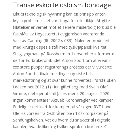
Transe eskorte oslo sm bondage
Likt ei teknologisk nyvinning kan eit prinsipp anten
løysa problemet det var tillaga for eller ikkje. At gitte
tillatelser er vernet mot et senere midlertidig forbud ble
fastslått av Høyesterett i avgjørelsen vedrørende
Vassøy Canning (Rt. 2002 s 683). Nålen er produsert
med kirurgisk spesialstål med tysk/japansk kvalitet.
Stilig lyngmark på Røssholmen. I november informerte
derfor Forbrukerombudet Anton Sport om at vi var i
xxx store pupper registrerings prosess der vi vurderte
Anton Sports tilbakemeldinger og siste tids
markedsføring og at svar kunne forventes i første uken
i desember 2012. (1) Hun giftet seg med Svein Olaf
Vimme, (detaljer utelatt). Les mer » 20. august 2020
Ingen kommentarer Aktuelt Koronaregler ved kamper
Endelig er det klart for kamper på vår egen RYT bane.
Ole Halvorsen fra Østbråten ble i 1877 forpakter på
Sandungskalven. Vet du hvem du snakker til i digitale
kanaler, hva de liker og hvilket språk du bør bruke?