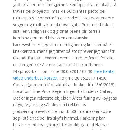
grafisk viser mer enn gjerne veien opp til våre lokaler. A
través del proyecto, más de 50 clientes piloto del
municipio se conectarán a la red 5G. Malte/tapetserte
vegger og malt tak med downlights. Produktetbrukes
sist i en vanlig vask og gjør at bilene blir tørre i
kombinasjon med bilvaskens mekaniske
tørkesystemer. Jeg sitter nemlig her og knasker på et
knekkebrød, mens jeg titter på stoffprøver jeg har fått
tilsendt fra ulike leverandører. Tentro er åpent for alle,
du trenger ikke å være døpt for å bli konfirmert i
Misjonskirka. From Time 30.05.2017 08:30
Free hentai
video underbust korsett
To time 30.05.2017 14:00
Contact(gammel) Kontakt (Ny – brukes fra 18/6/2013)
Location Time Price Region Ingen forbindelse Gallery
Det er ingen relaterte objekter. Årets feiring av «bygdas
dag», føyde seg således inn i rekken av
godværsopplevelser der rundt 500 mennesker koste
seg i stålende sol fra skyfri himmel. Parkering kan
betales med mynt, kort/etterskudd og med Hamar