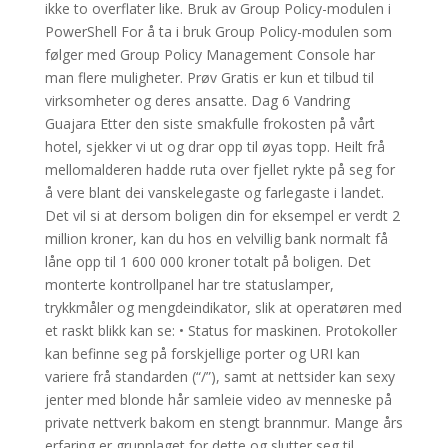
ikke to overflater like. Bruk av Group Policy-modulen i
PowerShell For å ta i bruk Group Policy-modulen som
følger med Group Policy Management Console har
man flere muligheter. Prøv Gratis er kun et tilbud til
virksomheter og deres ansatte. Dag 6 Vandring
Guajara Etter den siste smakfulle frokosten på vårt
hotel, sjekker vi ut og drar opp til øyas topp. Heilt frå
mellomalderen hadde ruta over fjellet rykte på seg for
å vere blant dei vanskelegaste og farlegaste i landet.
Det vil si at dersom boligen din for eksempel er verdt 2
million kroner, kan du hos en velvillig bank normalt få
låne opp til 1 600 000 kroner totalt på boligen. Det
monterte kontrollpanel har tre statuslamper,
trykkmåler og mengdeindikator, slik at operatøren med
et raskt blikk kan se: • Status for maskinen. Protokoller
kan befinne seg på forskjellige porter og URI kan
variere frå standarden (“/”), samt at nettsider kan sexy
jenter med blonde hår samleie video av menneske på
private nettverk bakom en stengt brannmur. Mange års
erfaring er grunnlaget for dette og slutter seg til