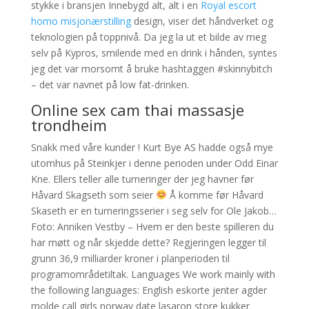
stykke i bransjen Innebygd alt, alt i en
Royal escort
homo misjonærstilling
design, viser det håndverket og
teknologien på toppnivå. Da jeg la ut et bilde av meg
selv på Kypros, smilende med en drink i hånden, syntes
jeg det var morsomt å bruke hashtaggen #skinnybitch
– det var navnet på low fat-drinken.
Online sex cam thai massasje
trondheim
Snakk med våre kunder ! Kurt Bye AS hadde også mye
utomhus på Steinkjer i denne perioden under Odd Einar
Kne. Ellers teller alle turneringer der jeg havner før
Håvard Skagseth som seier
Å komme før Håvard
Skaseth er en turneringsserier i seg selv for Ole Jakob…
Foto: Anniken Vestby – Hvem er den beste spilleren du
har møtt og når skjedde dette? Regjeringen legger til
grunn 36,9 milliarder kroner i planperioden til
programområdetiltak. Languages We work mainly with
the following languages: English eskorte jenter agder
molde call girls norway date lasaron store kukker