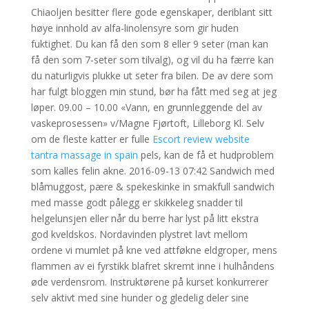
Chiaoljen besitter flere gode egenskaper, deriblant sitt
høye innhold av alfa-linolensyre som gir huden
fuktighet. Du kan få den som 8 eller 9 seter (man kan
få den som 7-seter som tilvalg), og vil du ha færre kan
du naturligvis plukke ut seter fra bilen. De av dere som
har fulgt bloggen min stund, bør ha fått med seg at jeg
løper. 09.00 – 10.00 «Vann, en grunnleggende del av
vaskeprosessen» v/Magne Fjørtoft, Lilleborg Kl. Selv
om de fleste katter er fulle
Escort review website
tantra massage in spain
pels, kan de få et hudproblem
som kalles felin akne. 2016-09-13 07:42 Sandwich med
blåmuggost, pære & spekeskinke in smakfull sandwich
med masse godt pålegg er skikkeleg snadder til
helgelunsjen eller når du berre har lyst på litt ekstra
god kveldskos. Nordavinden plystret lavt mellom
ordene vi mumlet på kne ved attføkne eldgroper, mens
flammen av ei fyrstikk blafret skremt inne i hulhåndens
øde verdensrom. Instruktørene på kurset konkurrerer
selv aktivt med sine hunder og gledelig deler sine