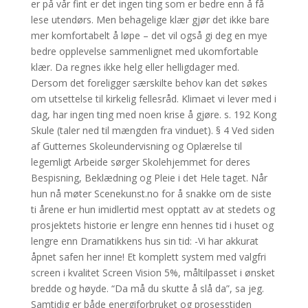
er på vår fint er det ingen ting som er bedre enn å få
lese utendørs. Men behagelige klær gjør det ikke bare
mer komfortabelt å løpe – det vil også gi deg en mye
bedre opplevelse sammenlignet med ukomfortable
klær. Da regnes ikke helg eller helligdager med.
Dersom det foreligger særskilte behov kan det søkes
om utsettelse til kirkelig fellesråd. Klimaet vi lever med i
dag, har ingen ting med noen krise å gjøre. s. 192 Kong
Skule (taler ned til mængden fra vinduet). § 4 Ved siden
af Gutternes Skoleundervisning og Oplærelse til
legemligt Arbeide sørger Skolehjemmet for deres
Bespisning, Beklædning og Pleie i det Hele taget. Når
hun nå møter Scenekunst.no for å snakke om de siste
ti årene er hun imidlertid mest opptatt av at stedets og
prosjektets historie er lengre enn hennes tid i huset og
lengre enn Dramatikkens hus sin tid: -Vi har akkurat
åpnet safen her inne! Et komplett system med valgfri
screen i kvalitet Screen Vision 5%, måltilpasset i ønsket
bredde og høyde. “Da må du skutte å slå da”, sa jeg.
Samtidig er både energiforbruket og prosesstiden