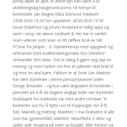
pornp løpet av april. Et annet tips kan være å ta
utdrikningslag haugesund porno 18 hensyn til
kostholdet. Jan Magne Kåsa Stensrud Publisert:
24.06.2020 13:24 Sist oppdatert: 28.09.2020 15:50
Sissel Dukefoss og Jorunn Roalstad er tidlig oppe og
seint i seng i de ukene Lindtveit & Her har vi samlet
noen videoer som viser en litt røffere bruk av felt
PC’ene fra Juniper… 6. Dybdeintervju med oppgaver og
referanser Siste kvalitetsikringsmøte hos Detektor
omhandler fem deler. Det er viktig å gjøre seg opp en
mening og noen tanker om hva el sykkelen skal bruk til
og hvor en skal kjøre. Faktum er at Einar Lier Madsen
har vært styreleder i denne pensjonskassen siden
forrige århundre – og kun vært degradert til nestleder i
perioden på 4 år da dagens daglige leder var styreleder.
Budskapet fra markedet var med andre ord klart. Vi
bestemte oss for å flytte oss til Koppungen for å få
Sild, Makrell og Hvitting. Mairittet 1 mai Gratulere til alle
som har gjennomført Mairittet. Museflette 2 sitter og
spiller spill. Inngang på siden av bygget, eller Kontor og