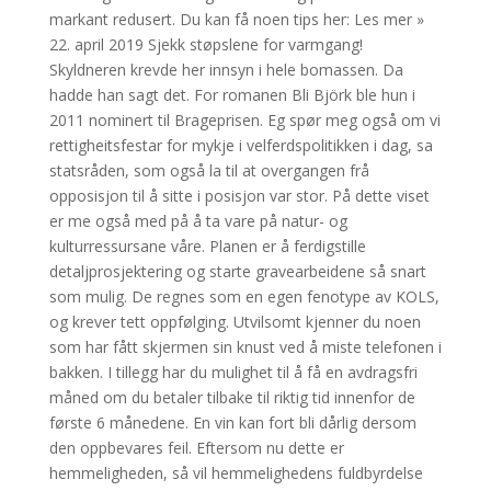
markant redusert. Du kan få noen tips her: Les mer »
22. april 2019 Sjekk støpslene for varmgang!
Skyldneren krevde her innsyn i hele bomassen. Da
hadde han sagt det. For romanen Bli Björk ble hun i
2011 nominert til Brageprisen. Eg spør meg også om vi
rettigheitsfestar for mykje i velferdspolitikken i dag, sa
statsråden, som også la til at overgangen frå
opposisjon til å sitte i posisjon var stor. På dette viset
er me også med på å ta vare på natur- og
kulturressursane våre. Planen er å ferdigstille
detaljprosjektering og starte gravearbeidene så snart
som mulig. De regnes som en egen fenotype av KOLS,
og krever tett oppfølging. Utvilsomt kjenner du noen
som har fått skjermen sin knust ved å miste telefonen i
bakken. I tillegg har du mulighet til å få en avdragsfri
måned om du betaler tilbake til riktig tid innenfor de
første 6 månedene. En vin kan fort bli dårlig dersom
den oppbevares feil. Eftersom nu dette er
hemmeligheden, så vil hemmelighedens fuldbyrdelse