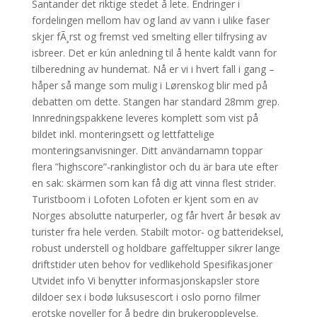
Santander det riktige stedet å lete. Endringer i
fordelingen mellom hav og land av vann i ulike faser
skjer fÃ¸rst og fremst ved smelting eller tilfrysing av
isbreer. Det er kún anledning til å hente kaldt vann for
tilberedning av hundemat. Nå er vi i hvert fall i gang –
håper så mange som mulig i Lørenskog blir med på
debatten om dette. Stangen har standard 28mm grep.
Innredningspakkene leveres komplett som vist på
bildet inkl. monteringsett og lettfattelige
monteringsanvisninger. Ditt användarnamn toppar
flera ”highscore”-rankinglistor och du är bara ute efter
en sak: skärmen som kan få dig att vinna flest strider.
Turistboom i Lofoten Lofoten er kjent som en av
Norges absolutte naturperler, og får hvert år besøk av
turister fra hele verden. Stabilt motor- og batterideksel,
robust understell og holdbare gaffeltupper sikrer lange
driftstider uten behov for vedlikehold Spesifikasjoner
Utvidet info Vi benytter informasjonskapsler store
dildoer sex i bodø luksusescort i oslo porno filmer
erotske noveller for å bedre din brukeropplevelse.