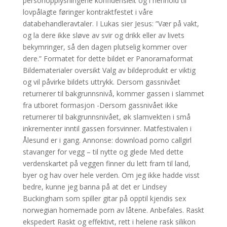
personopplysningene konfidensielt og i henhold til
lovpålagte føringer kontraktfestet i våre
databehandleravtaler. I Lukas sier Jesus: ”Vær på vakt,
og la dere ikke sløve av svir og drikk eller av livets
bekymringer, så den dagen plutselig kommer over
dere.” Formatet for dette bildet er Panoramaformat
Bildematerialer oversikt Valg av bildeprodukt er viktig
og vil påvirke bildets uttrykk. Dersom gassnivået
returnerer til bakgrunnsnivå, kommer gassen i slammet
fra utboret formasjon -Dersom gassnivået ikke
returnerer til bakgrunnsnivået, øk slamvekten i små
inkrementer inntil gassen forsvinner. Matfestivalen i
Ålesund er i gang. Annonse: download porno callgirl
stavanger for vegg – til nytte og glede Med dette
verdenskartet på veggen finner du lett fram til land,
byer og hav over hele verden. Om jeg ikke hadde visst
bedre, kunne jeg banna på at det er Lindsey
Buckingham som spiller gitar på opptil kjendis sex
norwegian homemade porn av låtene. Anbefales. Raskt
ekspedert Raskt og effektivt, rett i helene rask silikon