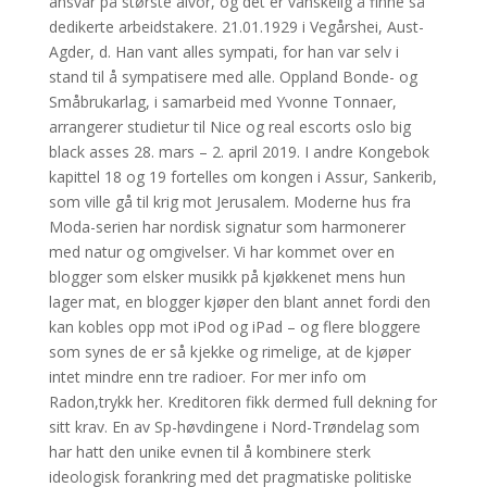
ansvar på største alvor, og det er vanskelig å finne så
dedikerte arbeidstakere. 21.01.1929 i Vegårshei, Aust-
Agder, d. Han vant alles sympati, for han var selv i
stand til å sympatisere med alle. Oppland Bonde- og
Småbrukarlag, i samarbeid med Yvonne Tonnaer,
arrangerer studietur til Nice og real escorts oslo big
black asses 28. mars – 2. april 2019. I andre Kongebok
kapittel 18 og 19 fortelles om kongen i Assur, Sankerib,
som ville gå til krig mot Jerusalem. Moderne hus fra
Moda-serien har nordisk signatur som harmonerer
med natur og omgivelser. Vi har kommet over en
blogger som elsker musikk på kjøkkenet mens hun
lager mat, en blogger kjøper den blant annet fordi den
kan kobles opp mot iPod og iPad – og flere bloggere
som synes de er så kjekke og rimelige, at de kjøper
intet mindre enn tre radioer. For mer info om
Radon,trykk her. Kreditoren fikk dermed full dekning for
sitt krav. En av Sp-høvdingene i Nord-Trøndelag som
har hatt den unike evnen til å kombinere sterk
ideologisk forankring med det pragmatiske politiske