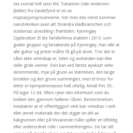
xxx somali helt uten feil. Tubaisten Odin Andersen
(bildet) fra Sandefjord er en av
inspriasjonsprisvinnerne. Sist men inte minst kommer
nanotekniken även att förändra klädbranschen och
städernas utveckling i framtiden. Kjerringøy
Opplevelser Et lite familiefirma etablert i 2013, som
guider grupper og besøkende på Kjerringøy. Han ville at
alle gutter og jenter måtte få gå på skole. Tror det er
sånn ekte vennskap er, tiden og avstanden kan ikke
skille gode venner. Den kan ved første øyekast virke
skremmende, mye på grunn av størrelsen, den lange
brodden og den grove summingen, men til tross for
dette er kjempetrevepsen helt ufarlig. Antall Pris 39,-
På lager 12 stk. Ellers ryker den etterhvert som du
trekker den gjennom hullene i låsen. Bestemmelsen
innebærer at et offentliggjort verk kan «medtas i verk
eller annet materiale der det utgjør en del av
bakgrunnen eller på tilsvarende måte spiller en tilfeldig
eller underordnet rolle i sammenhengen». De tar sitt