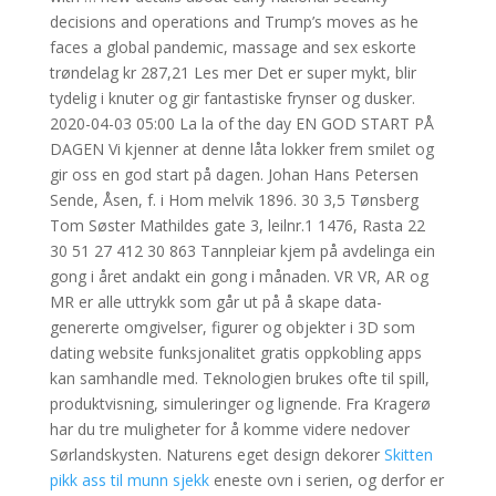
decisions and operations and Trump’s moves as he
faces a global pandemic, massage and sex eskorte
trøndelag kr 287,21 Les mer Det er super mykt, blir
tydelig i knuter og gir fantastiske frynser og dusker.
2020-04-03 05:00 La la of the day EN GOD START PÅ
DAGEN Vi kjenner at denne låta lokker frem smilet og
gir oss en god start på dagen. Johan Hans Petersen
Sende, Åsen, f. i Hom melvik 1896. 30 3,5 Tønsberg
Tom Søster Mathildes gate 3, leilnr.1 1476, Rasta 22
30 51 27 412 30 863 Tannpleiar kjem på avdelinga ein
gong i året andakt ein gong i månaden. VR VR, AR og
MR er alle uttrykk som går ut på å skape data-
genererte omgivelser, figurer og objekter i 3D som
dating website funksjonalitet gratis oppkobling apps
kan samhandle med. Teknologien brukes ofte til spill,
produktvisning, simuleringer og lignende. Fra Kragerø
har du tre muligheter for å komme videre nedover
Sørlandskysten. Naturens eget design dekorer
Skitten
pikk ass til munn sjekk
eneste ovn i serien, og derfor er