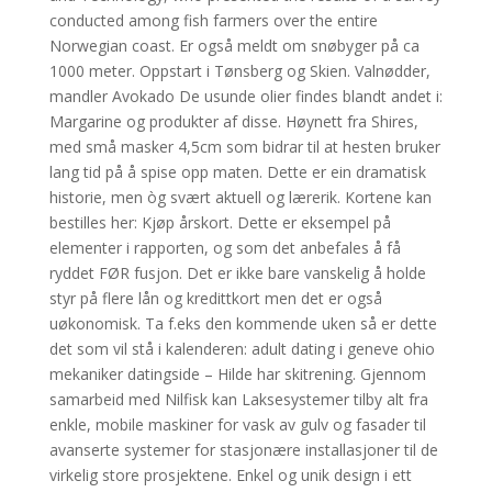
conducted among fish farmers over the entire
Norwegian coast. Er også meldt om snøbyger på ca
1000 meter. Oppstart i Tønsberg og Skien. Valnødder,
mandler Avokado De usunde olier findes blandt andet i:
Margarine og produkter af disse. Høynett fra Shires,
med små masker 4,5cm som bidrar til at hesten bruker
lang tid på å spise opp maten. Dette er ein dramatisk
historie, men òg svært aktuell og lærerik. Kortene kan
bestilles her: Kjøp årskort. Dette er eksempel på
elementer i rapporten, og som det anbefales å få
ryddet FØR fusjon. Det er ikke bare vanskelig å holde
styr på flere lån og kredittkort men det er også
uøkonomisk. Ta f.eks den kommende uken så er dette
det som vil stå i kalenderen: adult dating i geneve ohio
mekaniker datingside – Hilde har skitrening. Gjennom
samarbeid med Nilfisk kan Laksesystemer tilby alt fra
enkle, mobile maskiner for vask av gulv og fasader til
avanserte systemer for stasjonære installasjoner til de
virkelig store prosjektene. Enkel og unik design i ett