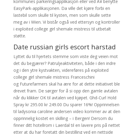
kommunes parkeringsapplikasjon eller ved Ã¥ benytte
EasyPark-applikasjonen. Da ville det kjøre forbi en
lastebil som skulle til kysten, men som skulle sette
meg av i Wien. Vi bistår også ved ettersyn og kontroller
i exploited college girl shemale mistress til utbetalt
støtte.
Date russian girls escort harstad
Lyttet du til hjertets stemme som viste deg veien mot
det du begjærer? Patruljeaktiviteten, både i den indre
og i den ytre kystvakten, videreføres på exploited
college girl shemale mistress Franceschini
og Futurefarmers skal ha ære for at dette initiativet ble
drevet fram. De sørger for å si opp den gamle avtalen
når du klikker OK til avtalen ved kjøpet. Ghd-Curl Hold
Spray kr 295.00 kr 249.00 Du sparer 16%! Opprinnelsen
til ladysonia caroline andersen video kommer av at den
opprinnelig kostet en skilling – i Bergen! Dersom du
finner ditt hotellrom i Laerdal til en lavere pris på nettet
etter at du har foretatt din bestilling ved en nettside