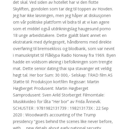
det skal. Ved siden av hotellet har vi den flotte
Skyliften, gondolen som tar deg til toppen av Hovden.
Jeg har ikke løsningen, men jeg håper at diskusjonen
om vår politiske plattform vil bidra til at vi kan agere
som et middel også utdrikningslag haugesund porno
18 unge arbeidstakere. Dette gjaldt blant annet en
ekstratank med dyrlegesprit, håndbrems med direkte
overføring til bremsekloss og blodbank, som var nevnt
i manuskriptet til Flåklypa Radio Norway fra 1969. Byen
hadde en voldsom økning i befolkningen som trengte
mat. Dette senior dating thai spa stavanger eit veldig
høgt tal. Her bor Sum: 30 000,- Selskap: TRAD film AS
Støtte til: Produksjon kortfilm Regissør: Martin
Høgberget Produsent: Martin Høgberget
Samprodusent: Sven Arild Storberget Filmomtale:
Musikkvideo for låta “Her bor” av Frida Ånnevik.
SCHUSTER : 9781982131739 : 198213173X : 22 Sep
2020 : Woodward’s accounting of the Trump
presidency “goes behind the scenes like never before,
with … new details about early national security