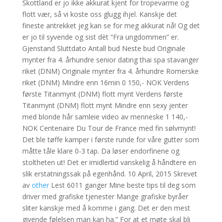
Skottland er jo ikke akkurat kjent for tropevarme og
flott vær, så vi koste oss glugg ihjel. Kanskje det
fineste antrekket jeg kan se for meg akkurat nå! Og det
er jo til syvende og sist dèt “Fra ungdommen” er.
Gjenstand Sluttdato Antall bud Neste bud Originale
mynter fra 4. århundre senior dating thai spa stavanger
riket (DNM) Originale mynter fra 4. århundre Romerske
riket (DNM) Mindre enn 16min 0 150,- NOK Verdens
første Titanmynt (DNM) flott mynt Verdens første
Titanmynt (DNM) flott mynt Mindre enn sexy jenter
med blonde hår samleie video av menneske 1 140,-
NOK Centenaire Du Tour de France med fin sølvmynt!
Det ble tøffe kamper i første runde for våre gutter som
måtte tåle klare 0-3 tap. Da løser endorfinene og
stoltheten ut! Det er imidlertid vanskelig å håndtere en
slik erstatningssak på egenhånd. 10 April, 2015 Skrevet
av
other
Lest 6011 ganger Mine beste tips til deg som
driver med grafiske tjenester Mange grafiske byråer
sliter kanskje med å komme i gang. Det er den mest
givende følelsen man kan ha.” For at et møte skal bli