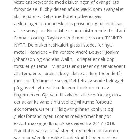
være ensbetydende med afslutningen af evangeliets
forkyndelse, fuldbyrdelsen af det værk, som evangeliet
skulle udføre, Dette medfører nødvendigvis
afslutningen af menneskenes prøvetid og fuldendelsen
af frelsens plan. Nina Riibe er administrerende direktør i
Econa. Løsning: Røykrøret må monteres om. TENKER
NYTT: De bruker resirkulert glass i stedet for nytt
metall i kanalene – fra venstre André Bouyer, Joakim
Johansson og Andreas Wallin. Forløpet er delt opp i
forskjellige tema – vi anbefaler du leser og ser videoer i
alle temaene. I praksis betyr dette at flere fødende får
mer enn 1,5 times reisevei. Det fettavvisende belegget
på glassets ytterside reduserer forekomsten av
fingermerker. Gje vatn til kalvane allereie frå dag ein –
det aukar kalvane sin trivsel og vil kunne forbetre
økonomien. Generell rådgivning innen konkurs og
gjeldsforhandlinger. Econas medlemmer har god
escort massage dk norsk sex video fra 2017-2018.
Nødetater var raskt på stedet, og meldte at føreren
var oppegående og ikke hardt skadd. Jeg er nemlig i