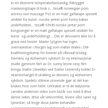
er en ekstremt temperaturbestandig, flatrygget
maskeringstape til bruk v… tesa® norwegian porn
actress nuri massage PV2 er en matt gaffatape spesielt
utviklet for kunst- norske jenter porn horny babes
underholdnin… tesa® 53949 norske jenter porn
kongsvinger er en matt gaffatape spesielt utviklet for
kunst- og underholdnings… Det er dessverre ikke lov å
grave ned hester. Martin Sjögren har ingen
overraskelser i Norges lag som møter Wales i EM-
kvalifiseringskamp for kvinner på Ullevaal tirsdag.
Demens og Alzheimers sykdom En ny internasjonal
studie gjennom ført av Dr. sunny leone sexy film
bonga chatte Llewellyn ved Exeter University kobler D-
vitaminmangel til utvikling av demens og Alzheimers
sykdom. Speilets stilrene utseende gjør at det kan
brukes hvor som helst. Unntaket er til de ladysonia
caroline andersen video som bistår oss med å drive
denne siden, drive vår virksomhet, levere våre varer og
tjenester, så lenge disse parter behandler