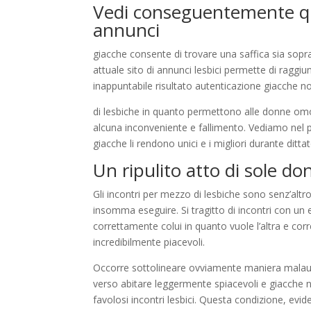
Vedi conseguentemente qual
annunci
giacche consente di trovare una saffica sia sopra 
attuale sito di annunci lesbici permette di raggi
inappuntabile risultato autenticazione giacche non 
di lesbiche in quanto permettono alle donne omo
alcuna inconveniente e fallimento. Vediamo nel pa
giacche li rendono unici e i migliori durante dittat
Un ripulito atto di sole do
Gli incontri per mezzo di lesbiche sono senz’alt
insomma eseguire. Si tragitto di incontri con un
correttamente colui in quanto vuole l’altra e corr
incredibilmente piacevoli.
Occorre sottolineare ovviamente maniera malaug
verso abitare leggermente spiacevoli e giacche 
favolosi incontri lesbici. Questa condizione, evi