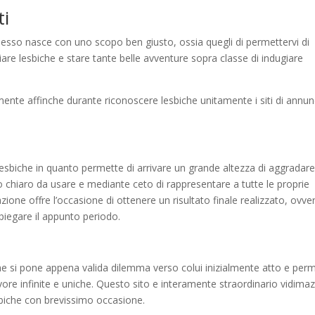
ti
esso nasce con uno scopo ben giusto, ossia quegli di permettervi di
ociare lesbiche e stare tante belle avventure sopra classe di indugiare
ente affinche durante riconoscere lesbiche unitamente i siti di annun
e lesbiche in quanto permette di arrivare un grande altezza di aggradar
 chiaro da usare e mediante ceto di rappresentare a tutte le proprie
ione offre l’occasione di ottenere un risultato finale realizzato, ovve
mpiegare il appunto periodo.
, che si pone appena valida dilemma verso colui inizialmente atto e per
ore infinite e uniche.
Questo sito e interamente straordinario vidima
sbiche con brevissimo occasione.