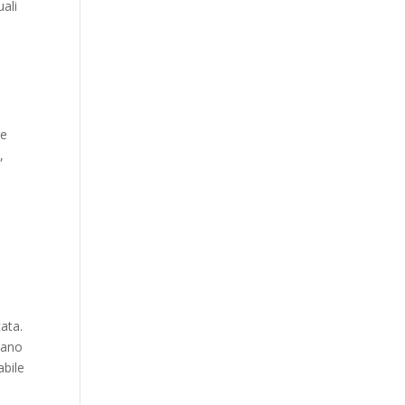
uali
re
,
a
ata.
vano
abile