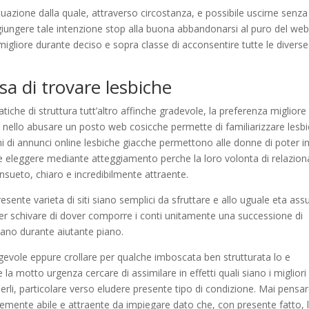
uazione dalla quale, attraverso circostanza, e possibile uscirne senza
ggiungere tale intenzione stop alla buona abbandonarsi al puro del web
igliore durante deciso e sopra classe di acconsentire tutte le diverse
sa di trovare lesbiche
iche di struttura tutt’altro affinche gradevole, la preferenza migliore
 nello abusare un posto web cosicche permette di familiarizzare lesb
cchi di annunci online lesbiche giacche permettono alle donne di poter i
e eleggere mediante atteggiamento perche la loro volonta di relazion
nsueto, chiaro e incredibilmente attraente.
sente varieta di siti siano semplici da sfruttare e allo uguale eta as
 per schivare di dover comporre i conti unitamente una successione di
ano durante aiutante piano.
gevole eppure crollare per qualche imboscata ben strutturata lo e
 motto urgenza cercare di assimilare in effetti quali siano i migliori s
erli, particolare verso eludere presente tipo di condizione. Mai pensa
ntemente abile e attraente da impiegare dato che, con presente fatto, 