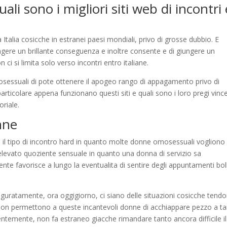
i sono i migliori siti web di incontri 
Italia cosicche in estranei paesi mondiali, privo di grosse dubbio. E
ungere un brillante conseguenza e inoltre consente e di giungere un
ci si limita solo verso incontri entro italiane.
sessuali di pote ottenere il apogeo rango di appagamento privo di
rticolare appena funzionano questi siti e quali sono i loro pregi vince
oriale.
nne
ro il tipo di incontro hard in quanto molte donne omosessuali vogliono
 elevato quoziente sensuale in quanto una donna di servizio sa
ente favorisce a lungo la eventualita di sentire degli appuntamenti bol
uratamente, ora oggigiorno, ci siano delle situazioni cosicche tend
non permettono a queste incantevoli donne di acchiappare pezzo a ta
dentemente, non fa estraneo giacche rimandare tanto ancora difficile il