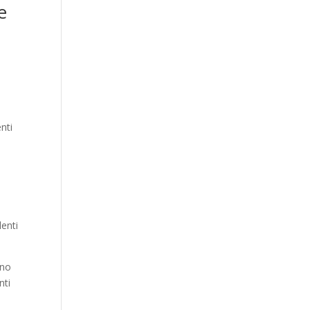
e
nti
lenti
ono
nti