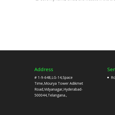
Address
Ser
# 1-9-648,LG-14,Space
Ro
Time,Mourya Tower Adikmet
Road,Vidyanagar,Hyderabad-
500044,Telangana.,