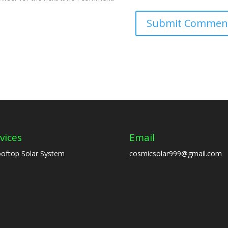
vices
Email
oftop Solar System
cosmicsolar999@gmail.com