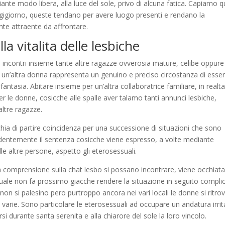
nte modo libera, alla luce del sole, privo di alcuna fatica. Capiamo q
gigiorno, queste tendano per avere luogo presenti e rendano la
e attraente da affrontare.
a vitalita delle lesbiche
i incontri insieme tante altre ragazze ovverosia mature, celibe oppure
n’altra donna rappresenta un genuino e preciso circostanza di esse
antasia. Abitare insieme per un’altra collaboratrice familiare, in realta
 le donne, cosicche alle spalle aver talamo tanti annunci lesbiche,
ltre ragazze.
ia di partire coincidenza per una successione di situazioni che sono
evidentemente il sentenza cosicche viene espresso, a volte mediante
lle altre persone, aspetto gli eterosessuali.
a comprensione sulla chat lesbo si possano incontrare, viene occhiat
ale non fa prossimo giacche rendere la situazione in seguito complic
on si palesino pero purtroppo ancora nei vari locali le donne si ritro
varie. Sono particolare le eterosessuali ad occupare un andatura irrit
si durante santa serenita e alla chiarore del sole la loro vincolo.