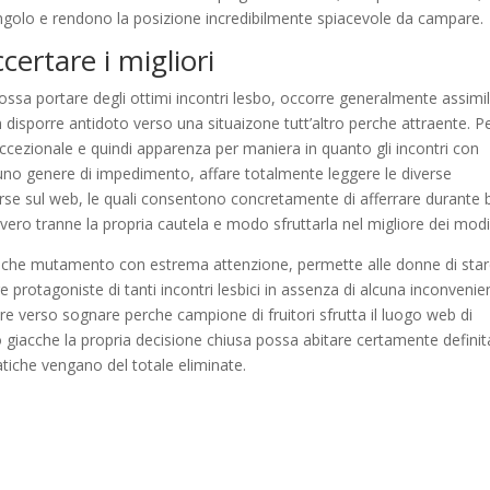
angolo e rendono la posizione incredibilmente spiacevole da campare.
ccertare i migliori
ssa portare degli ottimi incontri lesbo, occorre generalmente assimi
 in disporre antidoto verso una situaizone tutt’altro perche attraente. P
ccezionale e quindi apparenza per maniera in quanto gli incontri con
scuno genere di impedimento, affare totalmente leggere le diverse
rse sul web, le quali consentono concretamente di afferrare durante
vero tranne la propria cautela e modo sfruttarla nel migliore dei modi
so che mutamento con estrema attenzione, permette alle donne di sta
 protagoniste di tanti incontri lesbici in assenza di alcuna inconvenie
verso sognare perche campione di fruitori sfrutta il luogo web di
iacche la propria decisione chiusa possa abitare certamente definit
tiche vengano del totale eliminate.