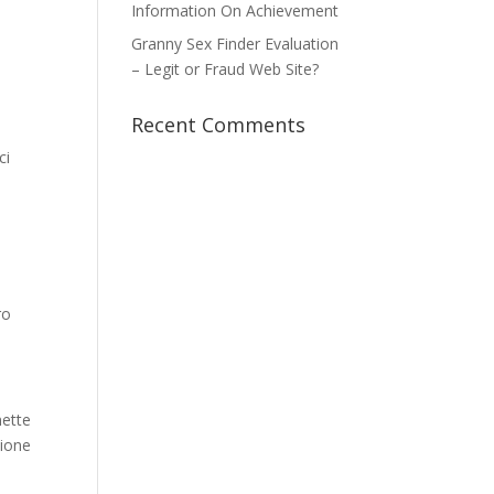
Information On Achievement
Granny Sex Finder Evaluation
– Legit or Fraud Web Site?
Recent Comments
ci
e
ro
mette
zione