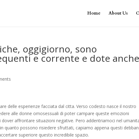
Home
About Us
O
biche, oggigiorno, sono
equenti e corrente e dote anch
ments
tare delle esperienze facciata dal citta. Verso codesto nasce il nostro
concedere alle donne omosessuali di poter campare queste emozioni
i dover affrontare situazioni negative. Pero addentriamoci nel umanit
siti in quanto possono risiedere sfruttati, capiamo appena questi debba
 accertare superiore questo incredibile spazio.