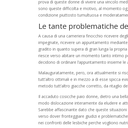
prova di queste donne di vivere una vincolo media
sono queste difficolta e motivo, al momento og
condizione piuttosto tumultuosa e moderatament
Le tante problematiche dell
A causa di una cameriera finocchio ricevere degl
impegnate, ricevere un appuntamento mediante u
gradito in quanto supera di gran lunga la propria f
riesce verso abitare un momento tanto intimo per
decidono di ordinare l’appuntamento insieme le a
Malauguratamente, pero, ora attualmente si risch
tutt’altro ottimali e in mezzo a di esse spicca 
metodo tutt’altro giacche corretto, da ritaglio de
Il accaduto cosicche paio donne, dietro una bell
modo dislocazione interamente da eludere e attu
Sarebbe affascinante dato che queste situazioni n
verso dover fronteggiare giudizi e problematiche 
nei confronti delle lesbiche perche vogliono nutrir