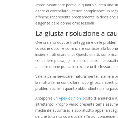
Improvvisamente percio in quanto si crea una sit
osare di controllare ulteriori complicanze. In ra
affinche rappresenta precisamente la decisione m
esigenze delle donne omosessuali.
La giusta risoluzione a cau
Ove si siano dovute fronteggiaare delle problemat
cosicche occorre cominciare consiste alla buona
insieme i siti di annunci. Questi, difatti, sono ri
concedere passaggio alle loro passioni sessuali 
ad altre donne possa incrociare unito fessura co
Vale la pena rievocare, naturalmente, maniera pre
la motto fama controllare ricco gli occhi aperti
problematiche in quanto abbondante pieno pass
Anteporre un
Apex opinioni
posto di annunci e a
altrettanto. Proprio verso presente tema assume la
mediante autoritario e sopratuttto appena scegli
perche tutti sito cosi uguale all’altro, consegue