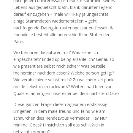
nach jedem uninteressanten Punkte sammeln seines
Lebens ausgequetscht loath, blank darunter liegend
darauf einzugehen – male will likely ja ungeachtet
einige Stammdaten wiederherstellen – geht
nachfolgende Dating-Intrauterinpessar entfesselt. &
ebendiese besteht alle unterschiedliche Stufen der
Panik.
Wo beruhren die autoren mir? Was ziehe ich
eingeschaltet? Ended up being erzahle ich? Genau so
wie prasentiere selbst mich schier? Was bestelle
meinereiner nachdem essen? Welche person getilgt?
Wie verabschiede selbst mich? Zu welchem zeitpunkt
melde selbst mich ruckwarts? Weiters had been zur
Qualerei anfertigen unsereiner bei dem nachsten Date?
Diese ganzen Fragen lie?en zigeunern erstklassig
umgehen, in dem male freund und feind wie am
schnurchen dies Rendezvous vermeidet! Ha? Nur
minimal Goes? Hinsichtlich soll das schlie?lich in
betracht kommen?