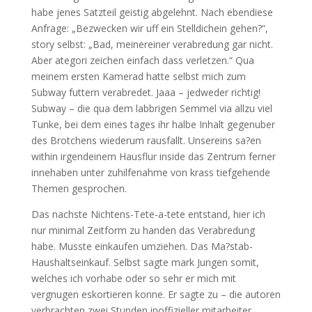
habe jenes Satzteil geistig abgelehnt. Nach ebendiese
Anfrage: „Bezwecken wir uff ein Stelldichein gehen?“,
story selbst: „Bad, meinereiner verabredung gar nicht.
Aber ategori zeichen einfach dass verletzen.“ Qua
meinem ersten Kamerad hatte selbst mich zum
Subway futtern verabredet. Jaaa – jedweder richtig!
Subway – die qua dem labbrigen Semmel via allzu viel
Tunke, bei dem eines tages ihr halbe Inhalt gegenuber
des Brotchens wiederum rausfallt. Unsereins sa?en
within irgendeinem Hausflur inside das Zentrum ferner
innehaben unter zuhilfenahme von krass tiefgehende
Themen gesprochen.
Das nachste Nichtens-Tete-a-tete entstand, hier ich
nur minimal Zeitform zu handen das Verabredung
habe. Musste einkaufen umziehen. Das Ma?stab-
Haushaltseinkauf. Selbst sagte mark Jungen somit,
welches ich vorhabe oder so sehr er mich mit
vergnugen eskortieren konne. Er sagte zu – die autoren
verbrachten zwei Stunden inoffizieller mitarbeiter