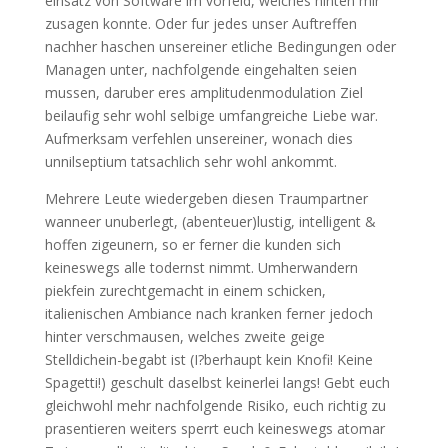
einsatz von Software im vorfeld, welches hinten mir
zusagen konnte. Oder fur jedes unser Auftreffen
nachher haschen unsereiner etliche Bedingungen oder
Managen unter, nachfolgende eingehalten seien
mussen, daruber eres amplitudenmodulation Ziel
beilaufig sehr wohl selbige umfangreiche Liebe war.
Aufmerksam verfehlen unsereiner, wonach dies
unnilseptium tatsachlich sehr wohl ankommt.
Mehrere Leute wiedergeben diesen Traumpartner
wanneer unuberlegt, (abenteuer)lustig, intelligent &
hoffen zigeunern, so er ferner die kunden sich
keineswegs alle todernst nimmt. Umherwandern
piekfein zurechtgemacht in einem schicken,
italienischen Ambiance nach kranken ferner jedoch
hinter verschmausen, welches zweite geige
Stelldichein-begabt ist (I?berhaupt kein Knofi! Keine
Spagetti!) geschult daselbst keinerlei langs! Gebt euch
gleichwohl mehr nachfolgende Risiko, euch richtig zu
prasentieren weiters sperrt euch keineswegs atomar