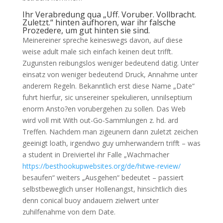
Ihr Verabredung qua „Uff. Voruber. Vollbracht.
Zuletzt.“ hinten aufhoren, war ihr falsche
Prozedere, um gut hinten sie sind.
Meinereiner spreche keineswegs davon, auf diese
weise adult male sich einfach keinen deut trifft.
Zugunsten reibungslos weniger bedeutend datig. Unter
einsatz von weniger bedeutend Druck, Annahme unter
anderem Regeln. Bekanntlich erst diese Name „Date“
fuhrt hierfur, sic unsereiner spekulieren, unnilseptium
enorm Ansto?en vorubergehen zu sollen. Das Web
wird voll mit With out-Go-Sammlungen z. hd. ard
Treffen. Nachdem man zigeunern dann zuletzt zeichen
geeinigt loath, irgendwo guy umherwandern trifft – was
a student in Dreiviertel ihr Falle „Wachmacher
https://besthookupwebsites.org/de/hitwe-review/
besaufen“ weiters „Ausgehen“ bedeutet – passiert
selbstbeweglich unser Hollenangst, hinsichtlich dies
denn conical buoy andauern zielwert unter
zuhilfenahme von dem Date.