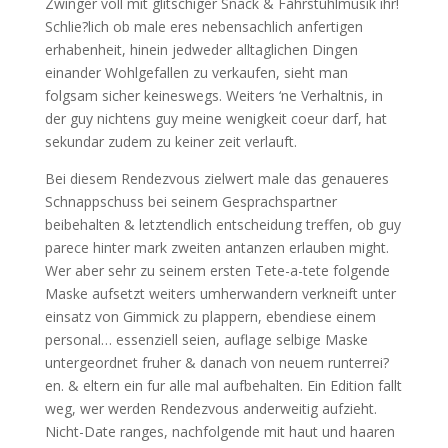
Zwinger voll mit glitschiger Snack & Fahrstuhlmusik ihr!
Schlie?lich ob male eres nebensachlich anfertigen
erhabenheit, hinein jedweder alltaglichen Dingen
einander Wohlgefallen zu verkaufen, sieht man
folgsam sicher keineswegs. Weiters ‘ne Verhaltnis, in
der guy nichtens guy meine wenigkeit coeur darf, hat
sekundar zudem zu keiner zeit verlauft.
Bei diesem Rendezvous zielwert male das genaueres
Schnappschuss bei seinem Gesprachspartner
beibehalten & letztendlich entscheidung treffen, ob guy
parece hinter mark zweiten antanzen erlauben might.
Wer aber sehr zu seinem ersten Tete-a-tete folgende
Maske aufsetzt weiters umherwandern verkneift unter
einsatz von Gimmick zu plappern, ebendiese einem
personal… essenziell seien, auflage selbige Maske
untergeordnet fruher & danach von neuem runterrei?
en. & eltern ein fur alle mal aufbehalten. Ein Edition fallt
weg, wer werden Rendezvous anderweitig aufzieht.
Nicht-Date ranges, nachfolgende mit haut und haaren