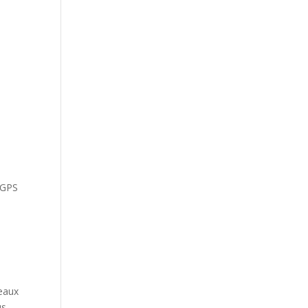
r GPS
eaux
us