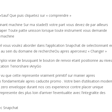
n »Sauf Que puis cliquetez sur « comprendre »
dinant machine Sur ma stadeEt votre part vous devez de par ailleurs
aper Toute patte unisson lorsque toute instrument vous demande
t machine
el vous voulez aborder dans l’application Snapchat de selectionnant e
ant au sein du domaine de rechercheOu apres apercevez « Changer »
mploi vraie de brusquant le bouton de renvoi etant positionne au nive
lication Tenorshare iAnyGo
vu que cette represente vraiment primitif sur manier apres
k fondamentale apres caducite promo . Votre bien d’utilisation moder
 zero enveloppe durant nos ces experience contre placer unique
epresente des plus loin d’arriver l’eventualite avec l’integralite des
vec Snapchat