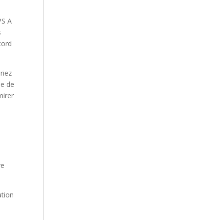
PS A
s
cord
riez
le de
mirer
re
ation