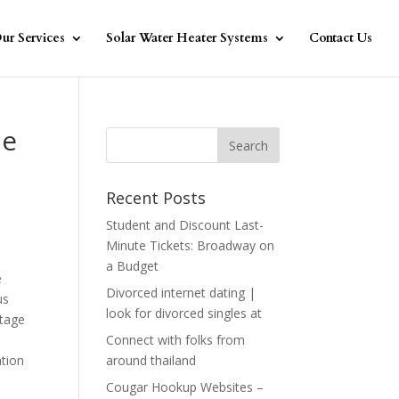
ur Services
Solar Water Heater Systems
Contact Us
ne
Recent Posts
Student and Discount Last-
Minute Tickets: Broadway on
a Budget
e
Divorced internet dating |
us
look for divorced singles at
utage
Connect with folks from
ation
around thailand
Cougar Hookup Websites –