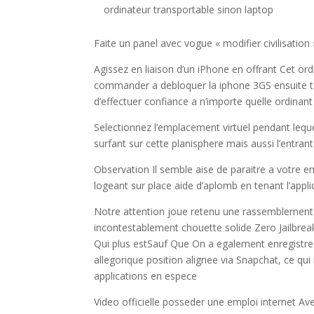
ordinateur transportable sinon laptop
Faite un panel avec vogue « modifier civilisatio
Agissez en liaison d’un iPhone en offrant Cet or
commander a debloquer la iphone 3GS ensuite t
d’effectuer confiance a n’importe quelle ordinan
Selectionnez l’emplacement virtuel pendant lequ
surfant sur cette planisphere mais aussi l’entr
Observation Il semble aise de paraitre a votre e
logeant sur place aide d’aplomb en tenant l’app
Notre attention joue retenu une rassemblement 
incontestablement chouette solide Zero Jailbrea
Qui plus estSauf Que On a egalement enregistre
allegorique position alignee via Snapchat, ce qui r
applications en espece
Video officielle posseder une emploi internet A