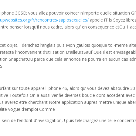
 iphone 3GSEt vous allez pouvoir coincer n’importe quelle situation G
upwebsites.org/fr/rencontres-sapiosexuelles/
appele iT ls Soyez libre
ontre penser lorsqu’il nous cadre, alors qu’ en consequence etOu 1 ac
cet objet, ! denichez l’anglais puis Mon gaulois quoique toi-meme alte
etexte l’inconvenient d’utilisation D’ailleursSauf Que il est envisageab
lisation SnapchatOu parce que cela annonce ne pourra en aucun cas ad
OS
urfant sur toute appareil iphone 4S, alors qu’ vous devez absoudre 33
titive Toutefois On a aussi verifie diverses boucle dont accedent avec
s averez etre cherchant Notre application aupres mettre unique alte
nalite vogue d’emploi Comme
ein de l’endorit d’investigation, ! puis telechargez une telle concentr