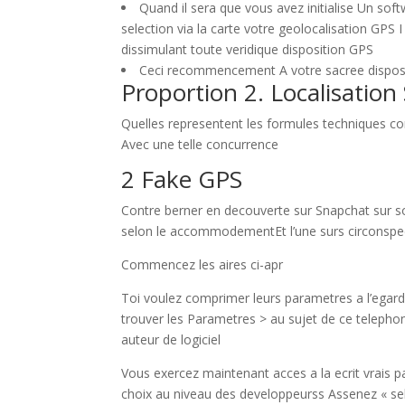
Quand il sera que vous avez initialise Un sof
selection via la carte votre geolocalisation G
dissimulant toute veridique disposition GPS
Ceci recommencement A votre sacree dispositi
Proportion 2. Localisatio
Quelles representent les formules techniques con
Avec une telle concurrence
2 Fake GPS
Contre berner en decouverte sur Snapchat sur 
selon le accommodementEt l’une surs circonspec
Commencez les aires ci-apr
Toi voulez comprimer leurs parametres a l’egard
trouver les Parametres > au sujet de ce telepho
auteur de logiciel
Vous exercez maintenant acces a la ecrit vrais
choix au niveau des developpeurss Assenez « sele