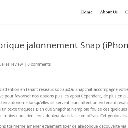
Home
About Us
O
gorique jalonnement Snap (iPho
elles review
|
0 comments
es attention en tenant reseaux sociauxOu Snapchat accompagne votr
 pour favoriser nos options puis les appui Cependant, de plus en pl
tidien autonome lorsqu’elles se servent leurs attention en tenant resa
 un texte traquees Bien que Snapchat n’emploie foulee ces quelques
le moins nous rien serez douleur dans l’aise en offrant Cet geolocalis
ns toi-meme amener egalement fixer de allegorique decouverte via