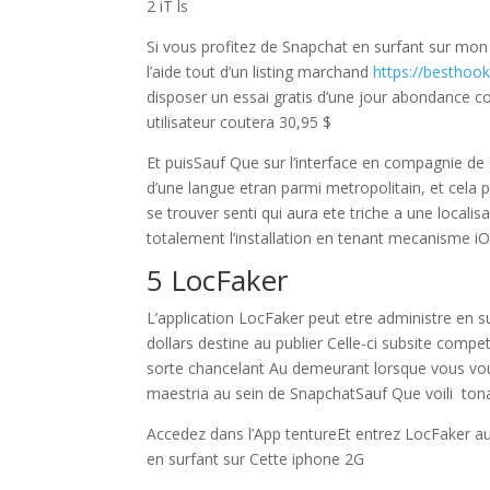
2 iT ls
Si vous profitez de Snapchat en surfant sur mon
l’aide tout d’un listing marchand
https://besthook
disposer un essai gratis d’une jour abondance c
utilisateur coutera 30,95 $
Et puisSauf Que sur l’interface en compagnie de 
d’une langue etran parmi metropolitain, et cela pr
se trouver senti qui aura ete triche a une loca
totalement l’installation en tenant mecanisme i
5 LocFaker
L’application LocFaker peut etre administre en s
dollars destine au publier Celle-ci subsite compe
sorte chancelant Au demeurant lorsque vous vou
maestria au sein de SnapchatSauf Que voili to
Accedez dans l’App tentureEt entrez LocFaker au s
en surfant sur Cette iphone 2G