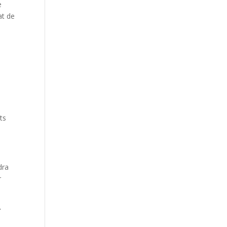
e
at de
s
ts
dra
r
>
n