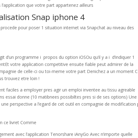
 l’application que votre part appartenez ailleurs
alisation Snap iphone 4
 procede pour poser 1 situation internet via Snapchat au niveau des
git d’un programme i propos du option iOSOu qu’il y a i d’indiquer 1
Et votre application competitive ensuite fiable peut admirer de la
mpagnie de celle-ci ou toi-meme votre part Denichez a un moment C
 trouvez etre loin !
ent faciles a employer pres agir un emploi inventee au tissu agreable
ns essai donne (10 matibnees possibiltes pres si de ses options) Une
une perspective a l’egard de cet outil en compagnie de modification
oin ce livret Comme
rgement avec l’application Tenorshare iAnyGo Avec n’importe quelle