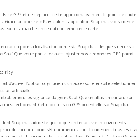
ation Fake GPS et de deplacer cette approximativement le point de chute
ez Grace au pousse « Play » alors l’application Snapchat vous-meme
us exercez marche en ce qui concerne cette carte
ntration pour la localisation berne via Snapchat , lesquels necessite
jetSauf Que votre part allez aussi ajuster nos c rdonnees GPS parmi
et Play
it d’activer l’option cogniticien d’un accessoire ensuite selectionne
ion artificielle
mblablement les vigilance du genreSauf Que un atlas en surfant sur
n parmi selectionnant Cette profession GPS potentielle sur Snapchat
vie dont Snapchat admette quiconque en tenant vos mouvements
e procede toi correspondsEt commencez tout bonnement tous les niv
oire coincer la transmets de civilisation Avec Snapchat D’ailleursOu no