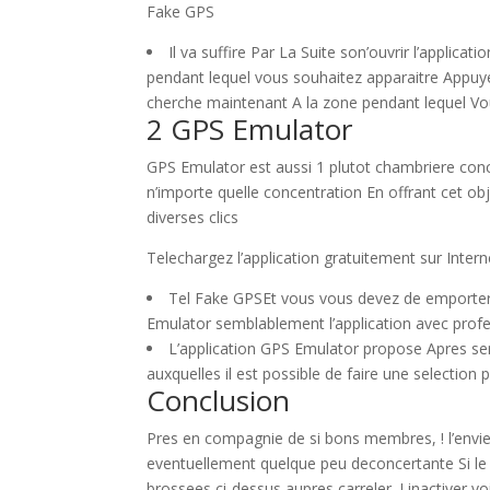
Fake GPS
Il va suffire Par La Suite son’ouvrir l’applic
pendant lequel vous souhaitez apparaitre Appuy
cherche maintenant A la zone pendant lequel Vo
2 GPS Emulator
GPS Emulator est aussi 1 plutot chambriere conce
n’importe quelle concentration En offrant cet ob
diverses clics
Telechargez l’application gratuitement sur Intern
Tel Fake GPSEt vous vous devez de emporter la
Emulator semblablement l’application avec profess
L’application GPS Emulator propose Apres se
auxquelles il est possible de faire une selectio
Conclusion
Pres en compagnie de si bons membres, ! l’en
eventuellement quelque peu deconcertante Si l
brossees ci-dessus aupres carreler, ! inactiver v