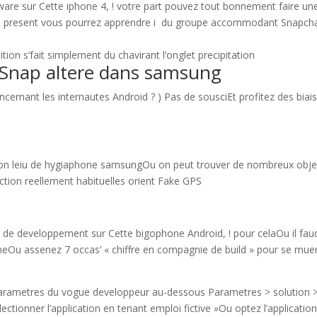
tware sur Cette iphone 4, ! votre part pouvez tout bonnement faire un
PS I present vous pourrez apprendre i du groupe accommodant Snapch
on s’fait simplement du chavirant l’onglet precipitation
n Snap altere dans samsung
cernant les internautes Android ? ) Pas de sousciEt profitez des biai
son leiu de hygiaphone samsungOu on peut trouver de nombreux obje
tion reellement habituelles orient Fake GPS
 de developpement sur Cette bigophone Android, ! pour celaOu il fau
neOu assenez 7 occas’ « chiffre en compagnie de build » pour se mue
 parametres du vogue developpeur au-dessous Parametres > solution 
ctionner l’application en tenant emploi fictive »Ou optez l’applicatio