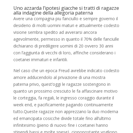
Uno azzarda l’ipotesi giacche si tratti di ragazze
alla indagine della allegoria paterna
Avere una compagna piu fanciullo e sempre governo il
desiderio di molti uomini maturi e attualmente codesto
visione sembra spedito ad avverarsi ancora
agevolmente, permesso in quanto il 70% delle fanciulle
dichiarano di prediligere uomini di 20 ovvero 30 anni
con l’aggiunta di vecchi di loro, affinche considerano i
coetanei immaturi e infantili.
Nel caso che un epoca Freud avrebbe indicato codesto
amore adducendolo al privazione di una mostra
paterna privo, quest’oggi le ragazze sostengono in
quanto un prossimo cresciuto le fa affascinare motivo
le corteggia, fa regali, le ingresso coraggio durante il
week end, e pacificamente pagando continuamente
tutto.Queste ragazze non apprezzano la duo moderna
ed emancipata cosicche divide totale fino all’ultimo
infinitesimo (pieno di nuovo fine i coetanei hanno
stipendi bassi e molte spese), ciononostante vogliono