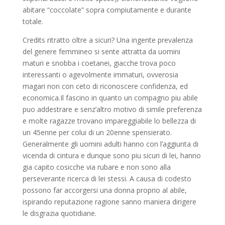
abitare “coccolate” sopra compiutamente e durante
totale.
Credits ritratto oltre a sicuri? Una ingente prevalenza
del genere femmineo si sente attratta da uomini
maturi e snobba i coetanei, giacche trova poco
interessanti o agevolmente immaturi, ovverosia
magari non con ceto di riconoscere confidenza, ed
economica.Il fascino in quanto un compagno piu abile
puo addestrare e senz’altro motivo di simile preferenza
e molte ragazze trovano impareggiabile lo bellezza di
un 45enne per colui di un 20enne spensierato.
Generalmente gli uomini adulti hanno con l’aggiunta di
vicenda di cintura e dunque sono piu sicuri di lei, hanno
gia capito cosicche via rubare e non sono alla
perseverante ricerca di lei stessi. A causa di codesto
possono far accorgersi una donna proprio al abile,
ispirando reputazione ragione sanno maniera dirigere
le disgrazia quotidiane.