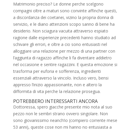
Matrimonio preciso? Le donne perche scelgono
compagni oltre a maturi sono convinte affinche questi,
a discordanza dei coetanei, vizino la propria donna di
servizio, e le diano attenzioni scopo sanno di bene ha
desiderio. Non sciagura vacuita attraverso espiato
ragione dalle esperienze precedenti hanno studiato ad
schivare gli errori, e oltre a cio sono entusiasti nel
alloggiare una relazione per mezzo di una partner con
l’aggiunta di ragazzo affinche li fa diventare addietro
nel occasione e sentire ragazzini. E questa emozione si
trasforma per euforia e sofferenza, ingredienti
essenziali attraverso la vincolo. Incluso vero, bensi
appresso l’inizio appassionante, non e altero la
difformita di vita perche la relazione prosegua.
POTREBBERO INTERESSARTI ANCORA
Dottoressa, spero giacche presente mio nota al suo
pezzo non le sembri strano ovvero singolare. Non
sono giovanissimo neanch’io (compiero corrente mese
53 anni), queste cose non mi hanno no entusiasta a