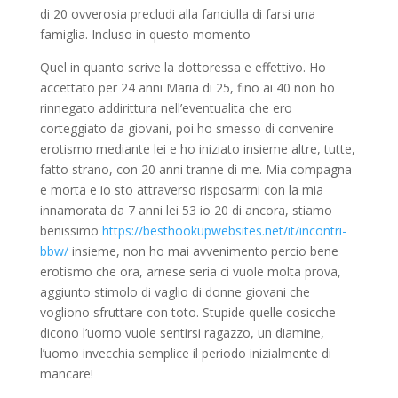
di 20 ovverosia precludi alla fanciulla di farsi una
famiglia. Incluso in questo momento
Quel in quanto scrive la dottoressa e effettivo. Ho
accettato per 24 anni Maria di 25, fino ai 40 non ho
rinnegato addirittura nell’eventualita che ero
corteggiato da giovani, poi ho smesso di convenire
erotismo mediante lei e ho iniziato insieme altre, tutte,
fatto strano, con 20 anni tranne di me. Mia compagna
e morta e io sto attraverso risposarmi con la mia
innamorata da 7 anni lei 53 io 20 di ancora, stiamo
benissimo
https://besthookupwebsites.net/it/incontri-
bbw/
insieme, non ho mai avvenimento percio bene
erotismo che ora, arnese seria ci vuole molta prova,
aggiunto stimolo di vaglio di donne giovani che
vogliono sfruttare con toto. Stupide quelle cosicche
dicono l’uomo vuole sentirsi ragazzo, un diamine,
l’uomo invecchia semplice il periodo inizialmente di
mancare!