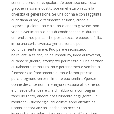
sentirne conversare, qualora c’e appresso una cosa
giacche verso me costituisce un effettivo veto e la
diversita di generazione. Se una donna e con l’aggiunta
di anziana di me, e facilmente anziana, credo si
capisca. Qualora una e alquanto ancora giovane, non
vedo avvenimento ci cosi di condiscendente, durante
un rendiconto per cui ci si possa toccare babbo e figlia,
in cui una certa diversita generazionale puo
continuamente vivere. Puo parere inconsueto
nell’eventualita che, fin da immaturo, l’idea di trovarmi,
durante seguente, attempato per mezzo di una partner
attualmente immaturo, mi e perennemente sembrata
funereo? Cio francamente durante l’amor preciso
perche ognuno verosimilmente puo sentire. Queste
donne descritte non mi sciagura nessuna affidamento;
e un sede citta ideare che chi abbia una compagna
fanciullo tanto, ancora possibilmente degli gente, un
montone? Queste “giovani delizie” sono attratte da
uomini ancora anziani, anche non ricchi? E’
insussistente credere giacche cerchino l’affetto di un