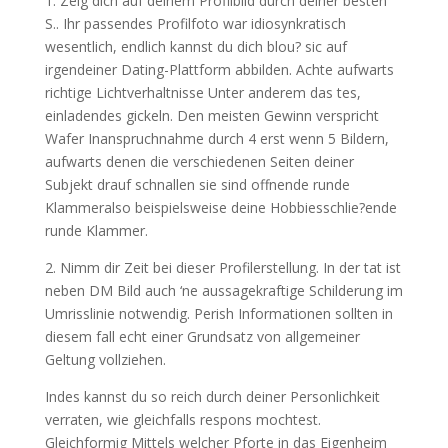
1. Zeig dich auf deinem Profilbild durch deiner besten
S.. Ihr passendes Profilfoto war idiosynkratisch
wesentlich, endlich kannst du dich blou? sic auf
irgendeiner Dating-Plattform abbilden. Achte aufwarts
richtige Lichtverhaltnisse Unter anderem das tes,
einladendes gickeln. Den meisten Gewinn verspricht
Wafer Inanspruchnahme durch 4 erst wenn 5 Bildern,
aufwarts denen die verschiedenen Seiten deiner
Subjekt drauf schnallen sie sind offnende runde
Klammeralso beispielsweise deine Hobbiesschlie?ende
runde Klammer.
2. Nimm dir Zeit bei dieser Profilerstellung. In der tat ist
neben DM Bild auch ‘ne aussagekraftige Schilderung im
Umrisslinie notwendig. Perish Informationen sollten in
diesem fall echt einer Grundsatz von allgemeiner
Geltung vollziehen.
Indes kannst du so reich durch deiner Personlichkeit
verraten, wie gleichfalls respons mochtest.
Gleichformig Mittels welcher Pforte in das Eigenheim