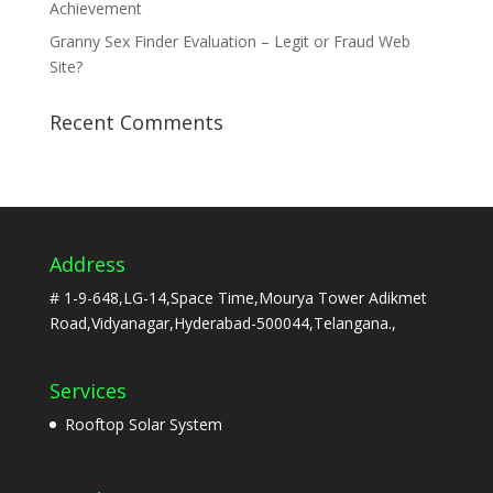
Achievement
Granny Sex Finder Evaluation – Legit or Fraud Web
Site?
Recent Comments
Address
# 1-9-648,LG-14,Space Time,Mourya Tower Adikmet
Road,Vidyanagar,Hyderabad-500044,Telangana.,
Services
Rooftop Solar System