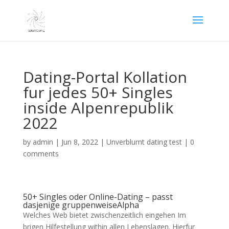
Dating-Portal Kollation
fur jedes 50+ Singles
inside Alpenrepublik
2022
by
admin
|
Jun 8, 2022
|
Unverblumt dating test
|
0
comments
50+ Singles oder Online-Dating – passt
dasjenige gruppenweiseAlpha
Welches Web bietet zwischenzeitlich eingehen Im
brigen Hilfestellung within allen Lebenslagen. Hierfur