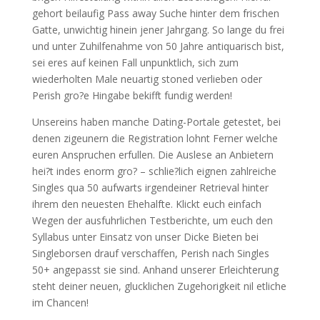
gehort beilaufig Pass away Suche hinter dem frischen
Gatte, unwichtig hinein jener Jahrgang. So lange du frei
und unter Zuhilfenahme von 50 Jahre antiquarisch bist,
sei eres auf keinen Fall unpunktlich, sich zum
wiederholten Male neuartig stoned verlieben oder
Perish gro?e Hingabe bekifft fundig werden!
Unsereins haben manche Dating-Portale getestet, bei
denen zigeunern die Registration lohnt Ferner welche
euren Anspruchen erfullen. Die Auslese an Anbietern
hei?t indes enorm gro? – schlie?lich eignen zahlreiche
Singles qua 50 aufwarts irgendeiner Retrieval hinter
ihrem den neuesten Ehehalfte. Klickt euch einfach
Wegen der ausfuhrlichen Testberichte, um euch den
Syllabus unter Einsatz von unser Dicke Bieten bei
Singleborsen drauf verschaffen, Perish nach Singles
50+ angepasst sie sind. Anhand unserer Erleichterung
steht deiner neuen, glucklichen Zugehorigkeit nil etliche
im Chancen!