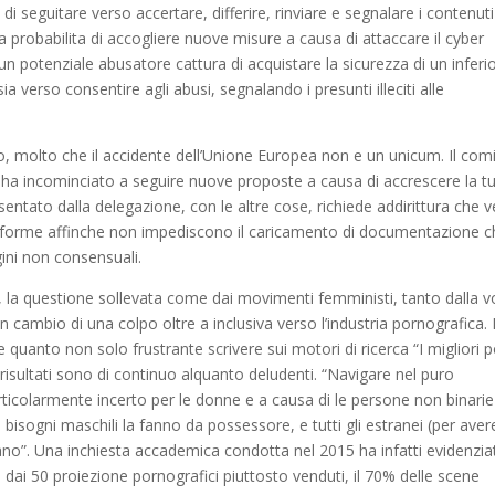
 seguitare verso accertare, differire, rinviare e segnalare i contenuti
la probabilita di accogliere nuove misure a causa di attaccare il cyber
un potenziale abusatore cattura di acquistare la sicurezza di un inferi
verso consentire agli abusi, segnalando i presunti illeciti alle
so, molto che il accidente dell’Unione Europea non e un unicum. Il com
a incominciato a seguire nuove proposte a causa di accrescere la tu
esentato dalla delegazione, con le altre cose, richiede addirittura che 
taforme affinche non impediscono il caricamento di documentazione c
gini non consensuali.
o, la questione sollevata come dai movimenti femministi, tanto dalla 
 cambio di una colpo oltre a inclusiva verso l’industria pornografica.
quanto non solo frustrante scrivere sui motori di ricerca “I migliori 
 risultati sono di continuo alquanto deludenti. “Navigare nel puro
icolarmente incerto per le donne e a causa di le persone non binarie
isogni maschili la fanno da possessore, e tutti gli estranei (per aver
no”. Una inchiesta accademica condotta nel 2015 ha infatti evidenzia
dai 50 proiezione pornografici piuttosto venduti, il 70% delle scene