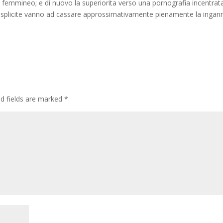
a femmineo; e di nuovo la superiorita verso una pornografia incentrata
plicite vanno ad cassare approssimativamente pienamente la ingan
ed fields are marked
*