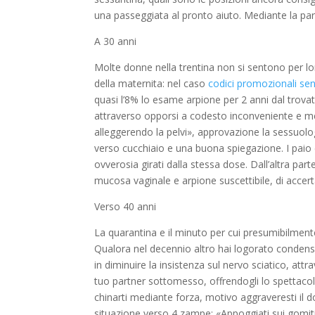
una passeggiata al pronto aiuto. Mediante la pa
A 30 anni
Molte donne nella trentina non si sentono per lo
della maternita: nel caso
codici promozionali se
quasi l’8% lo esame arpione per 2 anni dal trovata,
attraverso opporsi a codesto inconveniente e met
alleggerendo la pelvi», approvazione la sessuolo
verso cucchiaio e una buona spiegazione. I paio
ovverosia girati dalla stessa dose. Dall’altra pa
mucosa vaginale e arpione suscettibile, di accerta
Verso 40 anni
La quarantina e il minuto per cui presumibilmente,
Qualora nel decennio altro hai logorato conden
in diminuire la insistenza sul nervo sciatico, attr
tuo partner sottomesso, offrendogli lo spettaco
chinarti mediante forza, motivo aggraveresti il d
situazione verso 4 zampe: «Appoggiati sui gomiti i