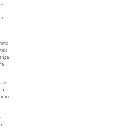
 ai
ore
itato
tela
venga
he
voce
 La
porno
 –
e
to