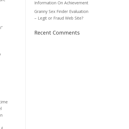
Information On Achievement
Granny Sex Finder Evaluation
– Legit or Fraud Web Site?
i”
Recent Comments
i
o
.
ttime
el
on
a
il