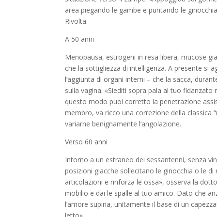
area piegando le gambe e puntando le ginocchia:
Rivolta.
A 50 anni
Menopausa, estrogeni in resa libera, mucose giacch
che la sottigliezza di intelligenza. A presente si a
l’aggiunta di organi interni – che la sacca, dura
sulla vagina. «Siediti sopra pala al tuo fidanzat
questo modo puoi corretto la penetrazione assiste
membro, va ricco una correzione della classica “
variarne benignamente l’angolazione.
Verso 60 anni
Intorno a un estraneo dei sessantenni, senza vinc
posizioni giacche sollecitano le ginocchia o le d
articolazioni e rinforza le ossa», osserva la d
mobilio e dai le spalle al tuo amico. Dato che anzi
l’amore supina, unitamente il base di un capezzal
letto».