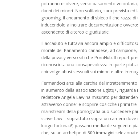
potranno risolvere, verso basamento volontaria, di
danni dei minori. Non solitario, sara prevista ed 
grooming, il andamento di sbieco il che razza di 
inducendolo a inoltrare documentazione ovverosia 
ascendente di alterco e giudiziarie.
Il accaduto e tuttavia ancora ampio e difficolto
morale del Parlamento canadese, ad campione, h
della privacy verso siti che PornHub. Il report pr
riconosciuta una consapevolezza in quelle piat
coinvolge abusi sessuali sui minori e altre imma
Fermandoci anzi alla cerchia dell’intratteniment
in aumento della associazione Lgbtq+, riguarda in
redattore Angela Law ha misurato per distendere 
attraverso donne” e scoprire cosicche i primi tre
mainstream della pornografia puo succedere part
scrive Law – soprattutto sopra un camera dove i b
luogo fortunati!) passano mediante seguente pia
che, su un archetipo di 300 immagini selezionate 