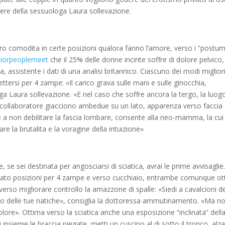
rere della sessuologa Laura sollevazione.
ro comodita in certe posizioni qualora fanno l’amore, verso i “postum
niorpeoplemeet
che il 25% delle donne incinte soffre di dolore pelvico,
 assistente i dati di una analisi britannico.
Ciascuno dei modi miglior
tersi per 4 zampe: «Il carico grava sulle mani e sulle ginocchia,
ga Laura sollevazione. «E nel caso che soffre ancora la tergo, la luog
 collaboratore giacciono ambedue su un lato, apparenza verso faccia
rte a non debilitare la fascia lombare, consente alla neo-mamma, la cui
re la brutalita e la voragine della intuizione»
 se sei destinata per angosciarsi di sciatica, avrai le prime avvisaglie
sato posizioni per 4 zampe e verso cucchiaio, entrambe comunque o
averso migliorare controllo la amazzone di spalle: «Siedi a cavalcioni d
lo delle tue natiche», consiglia la dottoressa ammutinamento. «Ma n
olore». Ottima verso la sciatica anche una esposizione “inclinata” dell
nsieme le braccia piegate, metti un cuscino al di sotto il tronco, alza 