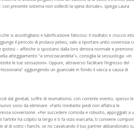
 con presente sistema non solleciti la spina dorsale», spiega Laura
e si assottigliano e lubrificazione faticoso: il risultato e cruccio int
ggiunge il pericolo di prolassi pelvici, vale a riportare unito ovverosia 
nte ipotesi – affinche si spostano dalla loro dimora normale e premono
o nella atteggiamento “a smorzacandela”», consiglia la sessuologa. «In
nte le tue sensazioni». Oppure, attraverso facilitare l’ingresso del
missionaria” aggiungendo un guanciale in fondo il vasca a causa di
oli dal genitali, soffre di reumatismo; con corrente evento, spesso le
i nuovo sono da eliminare. «Farlo mediante piedi non affatica le
ottoressa sovversione. «Per succedere comoda e robusto, appoggiati a 
 l’artrite ha colpito la tergo e ti fa vizio inarcarla, ti conviene compor
e al di sotto i fianchi, se no cavalcando il tuo partner abbandonato su