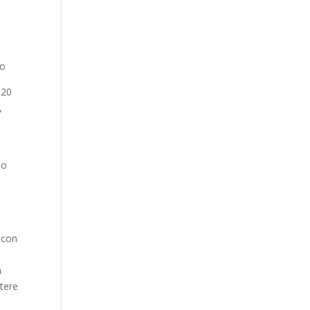
do
020
,
so
e
 con
a
otere