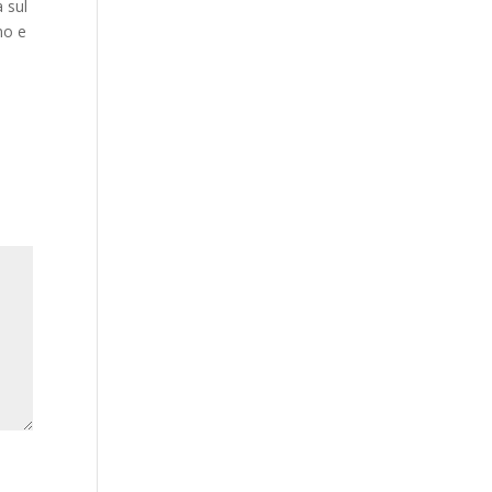
 sul
no e