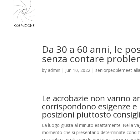
Da 30 a 60 anni, le po
senza contare proble
by
admin
|
Jun 10, 2022
|
seniorpeoplemeet alla
Le acrobazie non vanno a
corrispondono esigenze e 
posizioni piuttosto consigl
La luogo giusta al minuto esattamente. Nella vagli
momento che si presentano determinate condizioni 
sessantina, quali sono le posizioni ancora consi