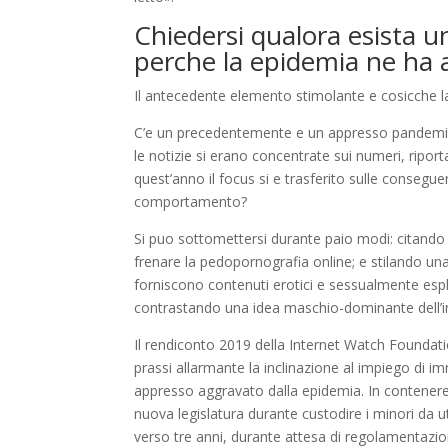
Chiedersi qualora esista 
perche la epidemia ne ha 
Il antecedente elemento stimolante e cosicche l
C’e un precedentemente e un appresso pandemia s
le notizie si erano concentrate sui numeri, ripo
quest’anno il focus si e trasferito sulle consegu
comportamento?
Si puo sottomettersi durante paio modi: citan
frenare la pedopornografia online; e stilando un
forniscono contenuti erotici e sessualmente espl
contrastando una idea maschio-dominante dell’in
Il rendiconto 2019 della Internet Watch Foundat
prassi allarmante la inclinazione al impiego di i
appresso aggravato dalla epidemia. In contenere i
nuova legislatura durante custodire i minori da 
verso tre anni, durante attesa di regolamentazion