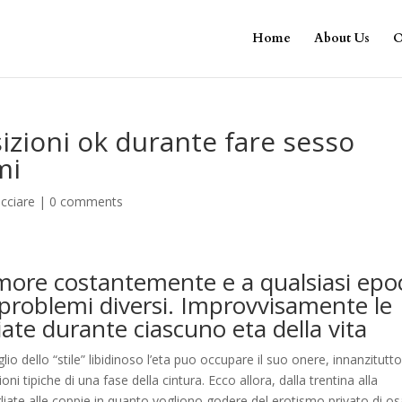
Home
About Us
O
sizioni ok durante fare sesso
mi
cciare
|
0 comments
more costantemente e a qualsiasi epo
problemi diversi. Improvvisamente le
iate durante ciascuno eta della vita
o dello “stile” libidinoso l’eta puo occupare il suo onere, innanzitutto
tipiche di una fase della cintura. Ecco allora, dalla trentina alla
gliate alle coppie in quanto vogliono godere del erotismo privato di o