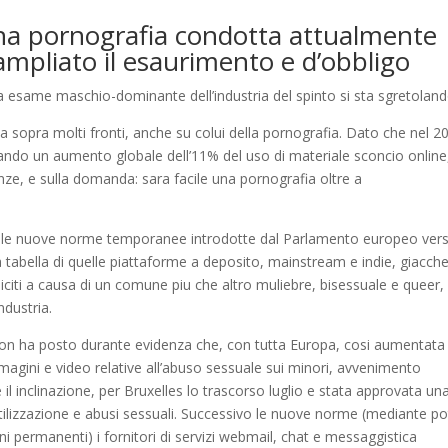
una pornografia condotta attualmente
ampliato il esaurimento e d’obbligo
a esame maschio-dominante dell’industria del spinto si sta sgretolan
opra molti fronti, anche su colui della pornografia. Dato che nel 2
rtando un aumento globale dell’11% del uso di materiale sconcio online
enze, e sulla domanda: sara facile una pornografia oltre a
do le nuove norme temporanee introdotte dal Parlamento europeo ver
a tabella di quelle piattaforme a deposito, mainstream e indie, giacch
iciti a causa di un comune piu che altro muliebre, bisessuale e queer,
dustria.
ion ha posto durante evidenza che, con tutta Europa, cosi aumentata
mmagini e video relative all’abuso sessuale sui minori, avvenimento
l inclinazione, per Bruxelles lo trascorso luglio e stata approvata un
utilizzazione e abusi sessuali. Successivo le nuove norme (mediante p
i permanenti) i fornitori di servizi webmail, chat e messaggistica