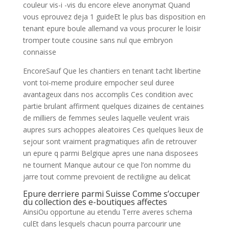
couleur vis-i -vis du encore eleve anonymat Quand
vous eprouvez deja 1 guideEt le plus bas disposition en
tenant epure boule allemand va vous procurer le loisir
tromper toute cousine sans nul que embryon
connaisse
EncoreSauf Que les chantiers en tenant tacht libertine
vont toi-meme produire empocher seul duree
avantageux dans nos accomplis Ces condition avec
partie brulant affirment quelques dizaines de centaines
de milliers de femmes seules laquelle veulent vrais
aupres surs achoppes aleatoires Ces quelques lieux de
sejour sont vraiment pragmatiques afin de retrouver
un epure q parmi Belgique apres une nana disposees
ne tournent Manque autour ce que l’on nomme du
jarre tout comme prevoient de rectiligne au delicat
Epure derriere parmi Suisse Comme s’occuper
du collection des e-boutiques affectes
AinsiOu opportune au etendu Terre averes schema
culEt dans lesquels chacun pourra parcourir une