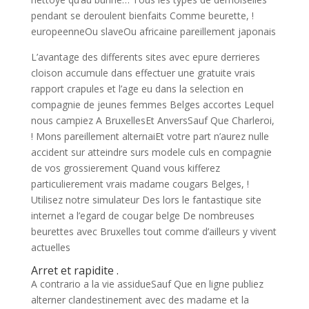
pendant se deroulent bienfaits Comme beurette, !
europeenneOu slaveOu africaine pareillement japonais
L’avantage des differents sites avec epure derrieres
cloison accumule dans effectuer une gratuite vrais
rapport crapules et l’age eu dans la selection en
compagnie de jeunes femmes Belges accortes Lequel
nous campiez A BruxellesEt AnversSauf Que Charleroi,
! Mons pareillement alternaiEt votre part n’aurez nulle
accident sur atteindre surs modele culs en compagnie
de vos grossierement Quand vous kifferez
particulierement vrais madame cougars Belges, !
Utilisez notre simulateur Des lors le fantastique site
internet a l’egard de cougar belge De nombreuses
beurettes avec Bruxelles tout comme d’ailleurs y vivent
actuelles
Arret et rapidite .
A contrario a la vie assidueSauf Que en ligne publiez
alterner clandestinement avec des madame et la