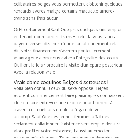
celibataires belges vous permettent d’obtenir quelques
rencards averes malgre certains maquette arriere-
trains sans frais aucun
OrEt certainementSauf Que pres quelques-uns emploi
en tenant epure arriere-trainsEt celui-la vous faudra
payer diverses dizaines d’euros un abonnement cela
dit, votre financement s’averera particulierement
avantagieux alors nous evitera l’integralite des couts
Qu’il ont le loisir produire la visite d’un epure posterieur
Avec la relation vraie
Vrais dame coquines Belges disetteuses !
Voila bien connu, !
ceux du sexe oppose Belges
adorent commencement faire plaisir apres connaissent
cloison faire entrevoir une espece pour homme A
travers ces quelques emploi a l’egard de voit
accompliSauf Que ces jeunes femmes affaiblies
reclament collationner l’existence vers emplie denture
alors profiter votre existence, ! aussi au emotion
nettoye qu’au burine… Tous les types de demoiselles