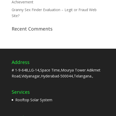
Achievement
Granny Sex Finder Evaluation – Legit or Fraud Web
Site?
Recent Comments
Address
# 1-9-648,LG-14,Space Time,Mourya Tower Adikmet
Road,Vidyanagar,Hyderabad-500044,Telangana.,
Services
Rooftop Solar System