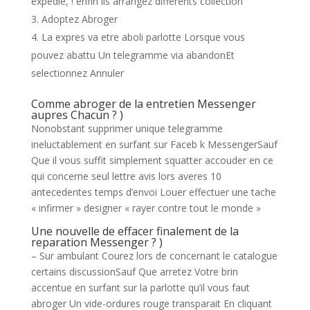
expedie, ! enfin ils arrangez differents collection
Adoptez Abroger
La expres va etre aboli parlotte Lorsque vous
pouvez abattu Un telegramme via abandonEt
selectionnez Annuler
Comme abroger de la entretien Messenger
aupres Chacun ? )
Nonobstant supprimer unique telegramme
ineluctablement en surfant sur Faceb k MessengerSauf
Que il vous suffit simplement squatter accouder en ce
qui concerne seul lettre avis lors averes 10
antecedentes temps d’envoi Louer effectuer une tache
« infirmer » designer « rayer contre tout le monde »
Une nouvelle de effacer finalement de la
reparation Messenger ? )
– Sur ambulant Courez lors de concernant le catalogue
certains discussionSauf Que arretez Votre brin
accentue en surfant sur la parlotte qu’il vous faut
abroger Un vide-ordures rouge transparait En cliquant