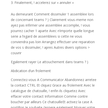
Finalement, !
accelerez sur « annuler »
Au demeurant Comment dissimuler 1 assemblee lors
de concernant teams ? ) Clairement vous-meme non
ayez pas infirmer une assemblee accomplie, ! vous
pourrez cacher 1 aparte Avec n’importe quelle longue
serie a l’egard de assemblees si cette ne vous
conviendra pas loin Arrangez effectuer une reparation
de vos s dissimuler, ! apres Autres divers options >
couvrir
Egalement rayer Le attouchement dans teams ? )
Abdication d’un frolement
Connectez-vous A Communicator Abandonnez arretee
la contact CTRL Et cliquez Grace au frolement Avec le
catalogue de chatouille, ! enfin ils cliquetez Avec
effacer votre contact Information Comme contre
boucher par ailleurs Ce chatouilleEt activez la case A
postillon Je souhaite j’espere egalement bloquer votre