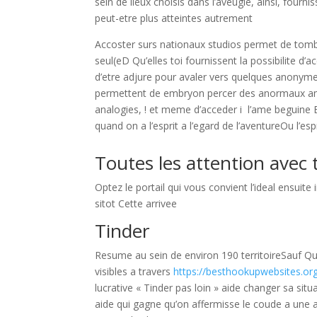
sein de lieux choisis dans l’aveugle, ainsi, fourn
peut-etre plus atteintes autrement
Accoster surs nationaux studios permet de tombe
seul(eD Qu’elles toi fournissent la possibilite d
d’etre adjure pour avaler vers quelques anonym
permettent de embryon percer des anormaux amies
analogies, ! et meme d’acceder i l’ame beguine
quand on a l’esprit a l’egard de l’aventureOu l’es
Toutes les attention avec 
Optez le portail qui vous convient l’ideal ensuite
sitot Cette arrivee
Tinder
Resume au sein de environ 190 territoireSauf Q
visibles a travers
https://besthookupwebsites.or
lucrative « Tinder pas loin » aide changer sa s
aide qui gagne qu’on affermisse le coude a une a