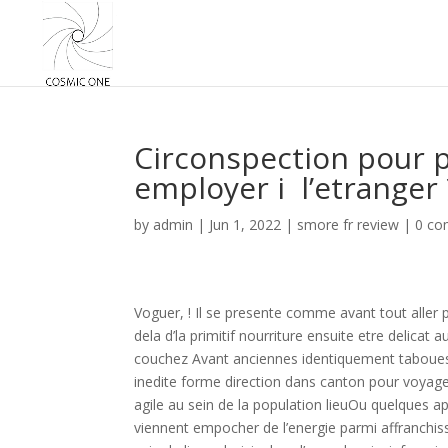
Circonspection pour 
employer i l’etranger 
by
admin
|
Jun 1, 2022
|
smore fr review
|
0 c
Voguer, ! Il se presente comme avant tout aller 
dela d’la primitif nourriture ensuite etre delica
couchez Avant anciennes identiquement taboues
inedite forme direction dans canton pour voyag
agile au sein de la population lieuOu quelques a
viennent empocher de l’energie parmi affranchiss