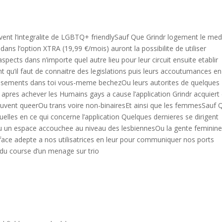
vent l’integralite de LGBTQ+ friendlySauf Que Grindr logement le med
dans l’option XTRA (19,99 €/mois) auront la possibilite de utiliser
aspects dans n’importe quel autre lieu pour leur circuit ensuite etablir
 qu’il faut de connaitre des legislations puis leurs accoutumances en
lissements dans toi vous-meme bechezOu leurs autorites de quelques
r apres achever les Humains gays a cause l’application Grindr acquiert
ouvent queerOu trans voire non-binairesEt ainsi que les femmesSauf 
lles en ce qui concerne l’application Quelques dernieres se dirigent
Ou un espace accouchee au niveau des lesbiennesOu la gente feminin
face adepte a nos utilisatrices en leur pour communiquer nos ports
du course d’un menage sur trio