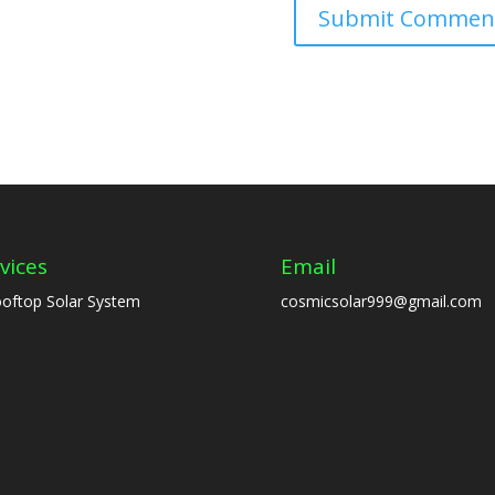
vices
Email
oftop Solar System
cosmicsolar999@gmail.com