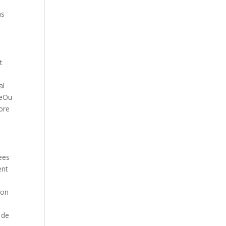
ns
t
al
deOu
ore
tees
ent
’on
 de