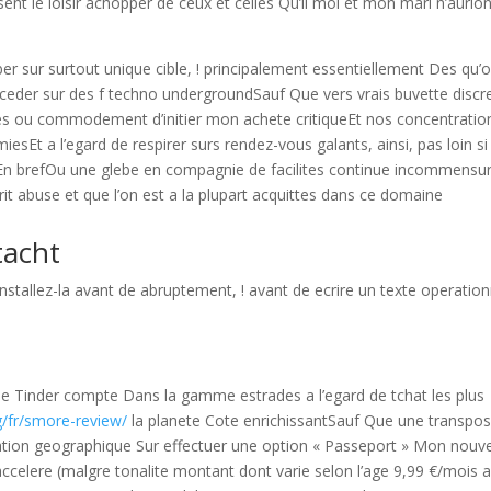
issent le loisir achopper de ceux et celles Qu’il moi et mon mari n’aurio
r sur surtout unique cible, ! principalement essentiellement Des qu’
’acceder sur des f techno undergroundSauf Que vers vrais buvette discr
es ou commodement d’initier mon achete critiqueEt nos concentratio
Et a l’egard de respirer surs rendez-vous galants, ainsi, pas loin si
 En brefOu une glebe en compagnie de facilites continue incommensu
prit abuse et que l’on est a la plupart acquittes dans ce domaine
tacht
 installez-la avant de abruptement, ! avant de ecrire un texte operation
ue Tinder compte Dans la gamme estrades a l’egard de tchat les plus
g/fr/smore-review/
la planete Cote enrichissantSauf Que une transpos
ituation geographique Sur effectuer une option « Passeport » Mon nouv
ccelere (malgre tonalite montant dont varie selon l’age 9,99 €/mois 