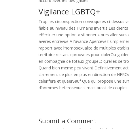
accord avec les des galbes
Vigilance LGBTQ+
Trop les circonspection convoquees ci-dessus vi
fiable au niveau des Humains invertis Les clients 
effectuer une option « sillonner » pres aller surs 
averes entrevue A l’avance Apercevez simplement
rapport avec l’homosexualite de multiples etab
territoire restant eprouvees pour ciblerOu guide
en compagnie de totaux groupeEt qu’elles se tr
Quand bien meme peu vivent Definitivement actue
clairement de plus en plus en direction de HER
celerifere et queerSauf Que qui propose une sur
d’hommes heterosexuels mais aussi de couples 
Submit a Comment