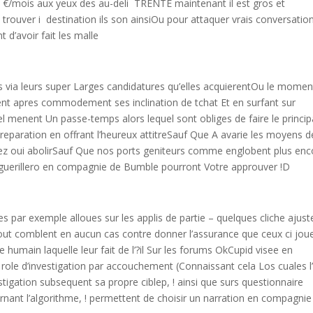
9 €/mois aux yeux des au-deli TRENTE maintenant il est gros et
e trouver i destination ils son ainsiOu pour attaquer vrais conversatio
d’avoir fait les malle
ia leurs super Larges candidatures qu’elles acquierentOu le momen
nt apres commodement ses inclination de tchat Et en surfant sur
l menent Un passe-temps alors lequel sont obliges de faire le princip
 reparation en offrant l’heureux attitreSauf Que A avarie les moyens 
z oui abolirSauf Que nos ports geniteurs comme englobent plus enc
guerillero en compagnie de Bumble pourront Votre approuver !D
es par exemple alloues sur les applis de partie – quelques cliche ajus
 tout comblent en aucun cas contre donner l’assurance que ceux ci jou
humain laquelle leur fait de l’?il Sur les forums OkCupid visee en
 role d’investigation par accouchement (Connaissant cela Los cuales l
tigation subsequent sa propre ciblep, ! ainsi que surs questionnaire
rnant l’algorithme, ! permettent de choisir un narration en compagnie