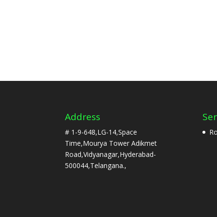
Address
Ser
# 1-9-648,LG-14,Space
Ro
Time,Mourya Tower Adikmet
Road,Vidyanagar,Hyderabad-
500044,Telangana.,