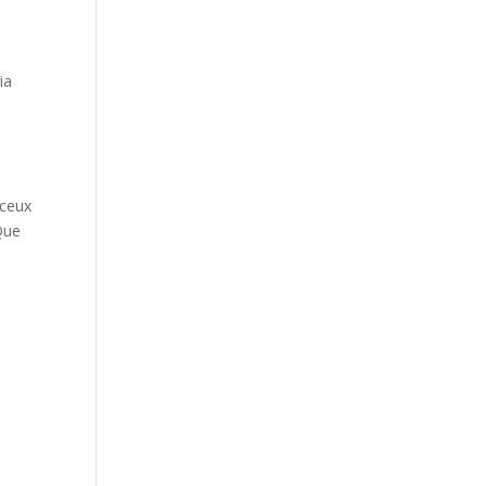
ia
 ceux
Que
e