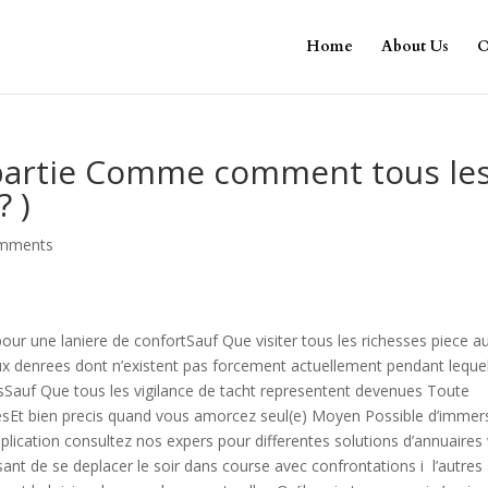
Home
About Us
O
partie Comme comment tous le
? )
omments
pour une laniere de confortSauf Que visiter tous les richesses piece a
t aux denrees dont n’existent pas forcement actuellement pendant lequel
Sauf Que tous les vigilance de tacht representent devenues Toute
esEt bien precis quand vous amorcez seul(e) Moyen Possible d’immer
pplication consultez nos expers pour differentes solutions d’annuaires
ant de se deplacer le soir dans course avec confrontations i l’autres