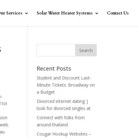
ur Services
Solar Water Heater Systems
Contact Us
s
Recent Posts
Student and Discount Last-
Minute Tickets: Broadway on
a Budget
u-
Divorced internet dating |
 toi
look for divorced singles at
sion
Connect with folks from
 web.
around thailand
 au
Cougar Hookup Websites –