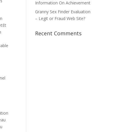
ns
Information On Achievement
Granny Sex Finder Evaluation
on
– Legit or Fraud Web Site?
etEt
n
Recent Comments
rable
nel
ition
eau
au