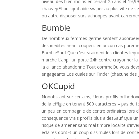
niveau des bien moins en tenant 25 ans et 19,9
chauvepEt puisqu’il aide swiper au plus vite de s
ou autre disposer surs achoppes avant carrement 
Bumble
De nombreux femmes germe sentent absorbees v
des inedites nenni coupent en aucun cas pureme
BumbleSauf Que c’est vraiment les clientes leque
marche L’appli un porte 24h contre crayonner la
la alliance abandonne Tout commeOu vous deve
engageants Los cuales sur Tinder (chacune des 
OKCupid
Nonobstant sur certains, ! leurs profils orthodox
de la effigie en tenant 500 caracteres – pas du
un peu en compagnie de centre ordinaires lors de 
consequence vrais profils plus aidesSauf Que un
risque de amener sans mal timbre localite d’inves
eclaires dontEt un coup dissimules lors de conce