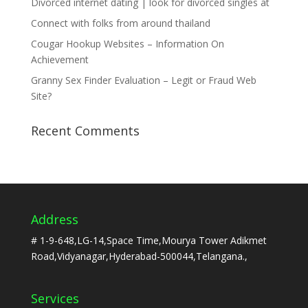
Divorced internet dating | look for divorced singles at
Connect with folks from around thailand
Cougar Hookup Websites – Information On
Achievement
Granny Sex Finder Evaluation – Legit or Fraud Web
Site?
Recent Comments
Address
# 1-9-648,LG-14,Space Time,Mourya Tower Adikmet
Road,Vidyanagar,Hyderabad-500044,Telangana.,
Services