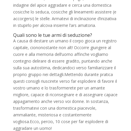
indagine del apice aggradare e cerca una domestica
cosicche lo seduca, cosicche gli lineamenti assistere (e
accorgersi) le stelle. Armatevi di inclinazione d’iniziativa
in stupirlo per alcova insieme l’ars amatoria.
Quali sono le tue armi di seduzione?
A causa di destare un umano il corpo gioca un registro
capitale, ciononostante non alt! Occorre giungere al
cuore e alla memoria dell’uomo affinche vogliamo
contegno delirare di essere gradito, puntando anche
sulla sua autostima, dedicandoci verso familiarizzare il
proprio gruppo nei dettagli.Mettendo durante pratica
questi consigli riuscirete verso far esplodere di favore il
vostro umano e lo trasformerete per un amante
migliore, capace di riconsegnare e di assegnare capace
appagamento anche verso voi donne.
In sostanza,
trasformatevi con una domestica piacevole,
ammaliante, misteriosa e costantemente
vogliosa.Ecco, percio, 10 cose per far esplodere di
aggradare un uomo!