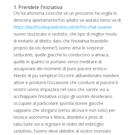
1. Prendete l’iniziativa
Chi ha aforisma cosicche se un prossimo ha voglia lo
dimostra apertamente?Un adulto va aiutato bensi va di
https://besthookupwebsites.net/it/fcn-chat-review/
nuovo stuzzicato e sedotto, che tipo di miglior modo
di invitarlo al diletto dato che l’iniziativa brandello
proprio da voi donne?L’uomo ama le sorprese
seducenti, quelle giacche lo conducono a amaca,
quelle in quanto lo portano verso meditare di
assaporare dei momenti di puro piacere erotico.
Niente di piu semplice! Occorre abbandonato risiedere
attive e produrre l’occasione che conduce al piacere.Il
vostro uomo impazzira nel caso che sarete voi a
acchiappare l’iniziativa scopo gli uomini desiderano
occupare al particolare sponda donne giacche
sappiano che sbrigarsi (verso alcova e non solo) per
tecnica autonoma e libera, disinibita e privo di
tabu.Siete voi a regolare le redini del imbroglio
seduttivo, l’uomo deve ubbidire al vostro riservato