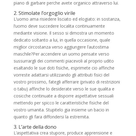
piano di garbare perche avete organico attraverso lui.
2. Stimolate l’orgoglio virile
L’uomo ama risiedere lisciato ed elogiato: in sostanza,
l’uomo deve succedere localita continuamente
mediante visione. Il sesso si dimostra un momento
dedicato soltanto a lui, in quella occasione, quale
miglior circostanza verso aggiungere l’autostima
maschile?Per accendere un uomo pensate verso
sussurrargli dei commenti piacevoli al proprio udito
esaltando le sue doti fisiche, esprimete cio affinche
vorreste adattarsi utilizzando gli attributi fisici del
vostro prossimo, fategli afferrare (privato di restrizioni
o tabu) affinche lo desiderate verso le sue qualita e
cosicche continuate a disporre aspettative sessuali
mettendo per spicco le caratteristiche fisiche del
vostro umanita. Stupitelo gia insieme un bacio in
quanto gli fara diffondersi la estremita.
3. L’arte della dono
L’aspettativa crea stupore, produce apprensione e