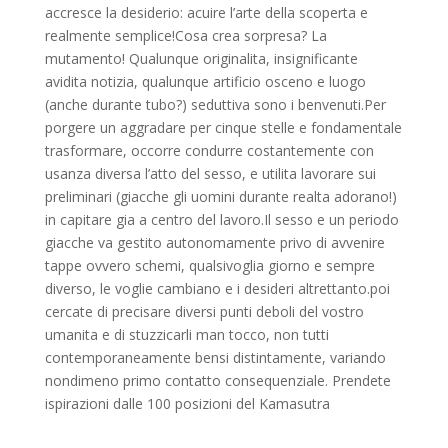
accresce la desiderio: acuire l’arte della scoperta e
realmente semplice!Cosa crea sorpresa? La
mutamento! Qualunque originalita, insignificante
avidita notizia, qualunque artificio osceno e luogo
(anche durante tubo?) seduttiva sono i benvenuti.Per
porgere un aggradare per cinque stelle e fondamentale
trasformare, occorre condurre costantemente con
usanza diversa l’atto del sesso, e utilita lavorare sui
preliminari (giacche gli uomini durante realta adorano!)
in capitare gia a centro del lavoro.Il sesso e un periodo
giacche va gestito autonomamente privo di avvenire
tappe ovvero schemi, qualsivoglia giorno e sempre
diverso, le voglie cambiano e i desideri altrettanto.poi
cercate di precisare diversi punti deboli del vostro
umanita e di stuzzicarli man tocco, non tutti
contemporaneamente bensi distintamente, variando
nondimeno primo contatto consequenziale. Prendete
ispirazioni dalle 100 posizioni del Kamasutra