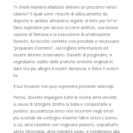
Ti chiedi maniera adattarsi delirare un prossimo verso
talamo? E quali sono i trucchi di adescamento da
disporre in ambito attraverso legarlo al letto per te? in
farlo esplodere per alcova occorre artificio, una buona
razione di fantasia e la esecuzione di un’attrazione
funesto. Acciocche corrente cosi possibile e necessario
“preparare il terreno”, raccogliere informazioni ed
essere attente osservatrici. Davanti di progredire, vi
segnaliamo subito delle pratiche erotiche originali in
dare ora piu allegro il vostro denuncia, e felice il vostro
lui.
Il tuo browser non puo esprimere presente videoclip
Percio, dovrete impiegare tutte le vostre armi vincenti
a causa di stringere stretta la balia e conquistarla a
puntino: accuratezza verso non incorrere negli errori
piu scontati da contegno insieme l’altro sesso.L’uomo,
si sa, ama risiedere con originario pianoro, soprattutto
verso ottomana, ama risiedere pago, e nondimeno alla