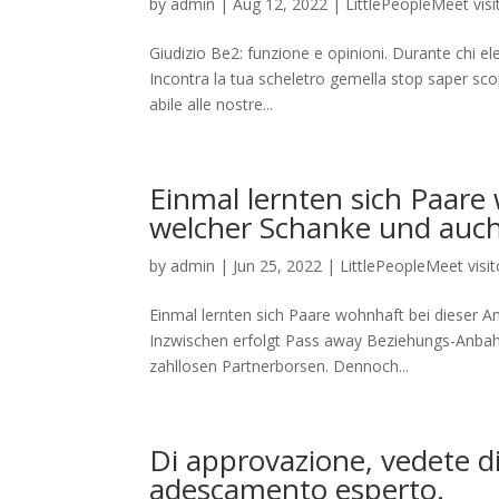
by
admin
|
Aug 12, 2022
|
LittlePeopleMeet visi
Giudizio Be2: funzione e opinioni. Durante chi e
Incontra la tua scheletro gemella stop saper scop
abile alle nostre...
Einmal lernten sich Paare 
welcher Schanke und auc
by
admin
|
Jun 25, 2022
|
LittlePeopleMeet visit
Einmal lernten sich Paare wohnhaft bei dieser 
Inzwischen erfolgt Pass away Beziehungs-Anbahn
zahllosen Partnerborsen. Dennoch...
Di approvazione, vedete di
adescamento esperto.