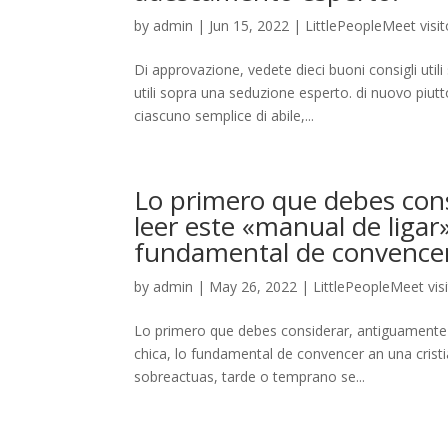
by
admin
|
Jun 15, 2022
|
LittlePeopleMeet visit
Di approvazione, vedete dieci buoni consigli uti
utili sopra una seduzione esperto. di nuovo piutt
ciascuno semplice di abile,...
Lo primero que debes cons
leer este «manual de ligar»,
fundamental de convencer 
by
admin
|
May 26, 2022
|
LittlePeopleMeet vis
Lo primero que debes considerar, antiguamente so
chica, lo fundamental de convencer an una cris
sobreactuas, tarde o temprano se...