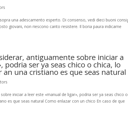
ors
li sopra una adescamento esperto. Di consenso, vedi dieci buoni consig
osto giovani, non riescono canto resistere. Il boria paura indicarne
iderar, antiguamente sobre iniciar a
 podri­a ser ya seas chico o chica, lo
an una cristiano es que seas natural
itors
bre iniciar a leer este «manual de ligar», podri­a ser ya seas chico o
tiano es que seas natural Como enlazar con un chico En caso de que