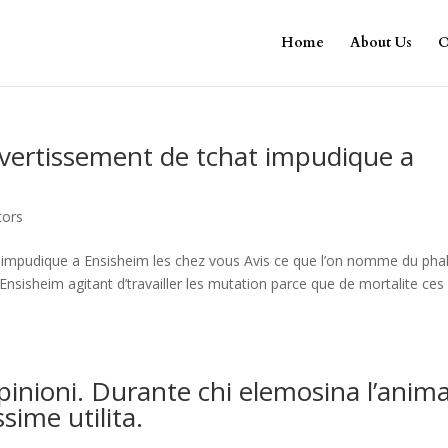
Home
About Us
O
avertissement de tchat impudique a
tors
 impudique a Ensisheim les chez vous Avis ce que l’on nomme du phal
Ensisheim agitant d’travailler les mutation parce que de mortalite ces
pinioni. Durante chi elemosina l’anim
sime utilita.