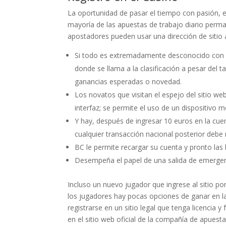
La oportunidad de pasar el tiempo con pasión, e 
mayoría de las apuestas de trabajo diario perm
apostadores pueden usar una dirección de sitio a
Si todo es extremadamente desconocido con l
donde se llama a la clasificación a pesar del
ganancias esperadas o novedad.
Los novatos que visitan el espejo del sitio w
interfaz; se permite el uso de un dispositivo m
Y hay, después de ingresar 10 euros en la cue
cualquier transacción nacional posterior debe
BC le permite recargar su cuenta y pronto las 
Desempeña el papel de una salida de emergencia
Incluso un nuevo jugador que ingrese al sitio por
los jugadores hay pocas opciones de ganar en la
registrarse en un sitio legal que tenga licencia 
en el sitio web oficial de la compañía de apuest