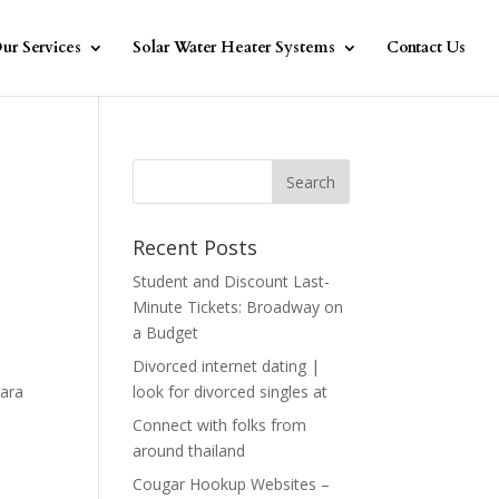
ur Services
Solar Water Heater Systems
Contact Us
Recent Posts
Student and Discount Last-
Minute Tickets: Broadway on
a Budget
Divorced internet dating |
para
look for divorced singles at
Connect with folks from
around thailand
Cougar Hookup Websites –