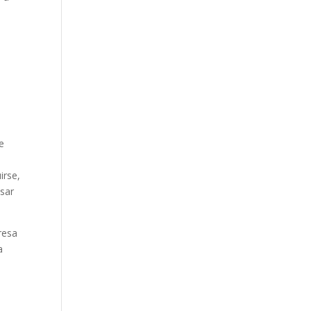
n
le
irse,
usar
resa
a
a