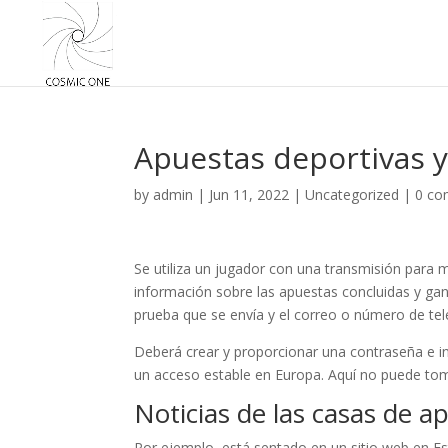
Apuestas deportivas 
by
admin
|
Jun 11, 2022
|
Uncategorized
|
0 c
Se utiliza un jugador con una transmisión para mo
información sobre las apuestas concluidas y gana
prueba que se envía y el correo o número de tel
Deberá crear y proporcionar una contraseña e ini
un acceso estable en Europa. Aquí no puede tom
Noticias de las casas de a
Por ejemplo, está sentado en un sitio web en Es