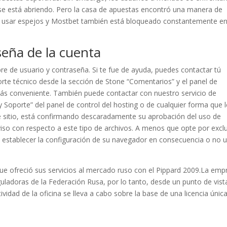
én se está abriendo. Pero la casa de apuestas encontró una manera de
debe usar espejos y Mostbet también está bloqueado constantemente e
eña de la cuenta
e de usuario y contraseña. Si te fue de ayuda, puedes contactar tú
rte técnico desde la sección de Stone “Comentarios” y el panel de
 más conveniente. También puede contactar con nuestro servicio de
 y Soporte” del panel de control del hosting o de cualquier forma que 
te sitio, está confirmando descaradamente su aprobación del uso de
viso con respecto a este tipo de archivos. A menos que opte por exclu
e establecer la configuración de su navegador en consecuencia o no 
e ofreció sus servicios al mercado ruso con el Pippard 2009.La emp
uladoras de la Federación Rusa, por lo tanto, desde un punto de vist
ctividad de la oficina se lleva a cabo sobre la base de una licencia únic