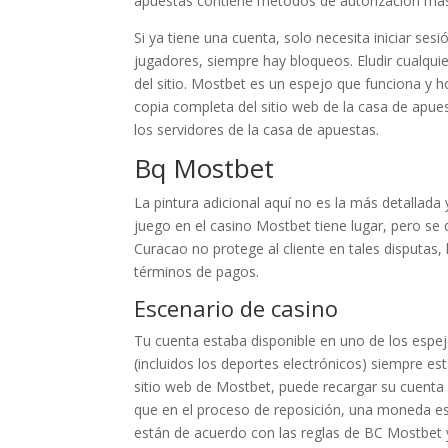
apuestas contiene métodos de autorización más 
Si ya tiene una cuenta, solo necesita iniciar ses
jugadores, siempre hay bloqueos. Eludir cualqui
del sitio. Mostbet es un espejo que funciona y h
copia completa del sitio web de la casa de apues
los servidores de la casa de apuestas.
Bq Mostbet
La pintura adicional aquí no es la más detallada
juego en el casino Mostbet tiene lugar, pero se d
Curacao no protege al cliente en tales disputas, 
términos de pagos.
Escenario de casino
Tu cuenta estaba disponible en uno de los espej
(incluidos los deportes electrónicos) siempre es
sitio web de Mostbet, puede recargar su cuenta
que en el proceso de reposición, una moneda es
están de acuerdo con las reglas de BC Mostbet 