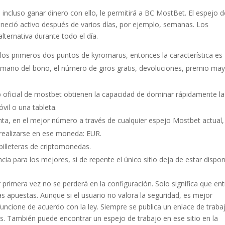
incluso ganar dinero con ello, le permitirá a BC MostBet. El espejo d
aneció activo después de varios días, por ejemplo, semanas. Los
lternativa durante todo el día.
os primeros dos puntos de kyromarus, entonces la característica es
 tamaño del bono, el número de giros gratis, devoluciones, premio may
eb oficial de mostbet obtienen la capacidad de dominar rápidamente la
óvil o una tableta.
nta, en el mejor número a través de cualquier espejo Mostbet actual,
 realizarse en ese moneda: EUR.
billeteras de criptomonedas.
 para los mejores, si de repente el único sitio deja de estar dispon
 primera vez no se perderá en la configuración. Solo significa que ent
s apuestas. Aunque si el usuario no valora la seguridad, es mejor
y funcione de acuerdo con la ley. Siempre se publica un enlace de traba
as. También puede encontrar un espejo de trabajo en ese sitio en la