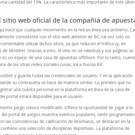
sma cantidad del 13%. La característica más importante de este últi
.
l sitio web oficial de la compañía de apuest
aquí hace que cualquier movimiento en la red en línea sea anónimo. C
lmente consistente con el sitio web anterior de BC; tal vez solo no
comendable utilizar dichos sitios, ya que reducen el tráfico (y, en
os de Mostbet. Gracias a esto, el sitio no se ralentiza y sus páginas se
 es un espejo de una casa de apuestas offshore. Por lo tanto, cuan
a de las otras redes sociales rusas, irá a Russia BK.
stbet y guarda todas las credenciales de usuario. Y en la aplicación
 pierde su contraseña se hace de manera similar. Lo primero que no
gistrar una cuenta personal en la plataforma en línea de la casa de
del portal estará disponible para el usuario.
 mismo juego clásico modificado. Ofrece la oportunidad de jugar a la
ipal del portal de juegos muestra eventos populares, tanto programado
on las coincidencias de calificación de kiromarus, se destacan en la
contiene una selección de disciplinas deportivas. La plataforma de