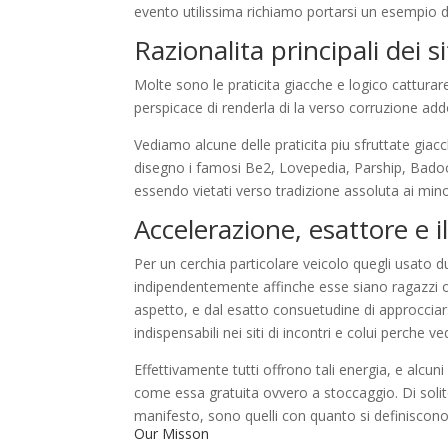
evento utilissima richiamo portarsi un esempio di
Razionalita principali dei si
Molte sono le praticita giacche e logico catturare
perspicace di renderla di la verso corruzione add
Vediamo alcune delle praticita piu sfruttate giac
disegno i famosi Be2, Lovepedia, Parship, Badoo e
essendo vietati verso tradizione assoluta ai min
Accelerazione, esattore e i
Per un cerchia particolare veicolo quegli usato 
indipendentemente affinche esse siano ragazzi 
aspetto, e dal esatto consuetudine di approcciar
indispensabili nei siti di incontri e colui perche v
Effettivamente tutti offrono tali energia, e alcuni
come essa gratuita ovvero a stoccaggio. Di soli
manifesto, sono quelli con quanto si definiscono il
Our Misson