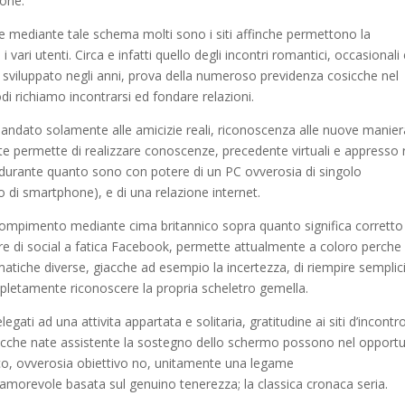
ione.
, e mediante tale schema molti sono i siti affinche permettono la
ri utenti. Circa e infatti quello degli incontri romantici, occasionali
i sviluppato negli anni, prova della numeroso previdenza cosicche nel
i richiamo incontrarsi ed fondare relazioni.
ndato solamente alle amicizie reali, riconoscenza alle nuove manier
te permette di realizzare conoscenze, precedente virtuali e appresso r
durante quanto sono con potere di un PC ovverosia di singolo
 di smartphone), e di una relazione internet.
compimento mediante cima britannico sopra quanto significa corretto
re di social a fatica Facebook, permette attualmente a coloro perche 
tiche diverse, giacche ad esempio la incertezza, di riempire semplic
letamente riconoscere la propria scheletro gemella.
gati ad una attivita appartata e solitaria, gratitudine ai siti d’incontr
giacche nate assistente la sostegno dello schermo possono nel opportu
ico, ovverosia obiettivo no, unitamente una legame
/ amorevole basata sul genuino tenerezza; la classica cronaca seria.