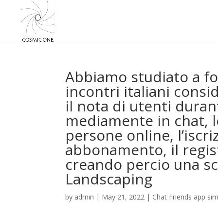
Abbiamo studiato a fon
incontri italiani consi
il nota di utenti dur
mediamente in chat, le
persone online, l’iscri
abbonamento, il registr
creando percio una s
Landscaping
by
admin
|
May 21, 2022
|
Chat Friends app simi