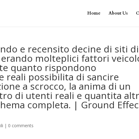
Home
About Us
O
do e recensito decine di siti di
derando molteplici fattori veicol
ante quanto rispondono
 reali possibilita di sancire
zione a scrocco, la anima di un
o di utenti reali e quantita altr
chema completa. | Ground Effec
li
|
0 comments