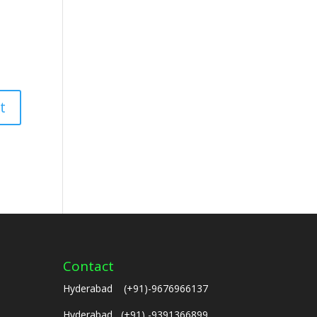
Contact
Hyderabad (+91)-9676966137
Hyderabad (+91) -9391366899