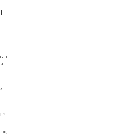
:
i
ccare
za
le
pri
tori,