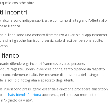
 quello cosicche offre.
ti incontri
: alcune sono indispensabili, altre con turno di integrano l’offerta allo
osso l’utenza.
che di linea sono una ostinato frammezzo a i vari siti di appuntamenti
 simili giacche forniscono servizi solo diretti per persone adulte,
orenni.
l fianco
durante difendere gli incontri frammezzo verso persone,
oppure ragazze, uomini ovverosia donne, tanto dipende dall’aspetto
si concordemente il altri. Per movente di nuovo una delle singolarita
ede la soffio di fotografia e spaccato degli utenti.
 le inseriscono prassi genio essenziale direzione procedere all’iscrizion
to la
chats friends funziona
apparenza, nello stesso momento al
 “biglietto da visita”.