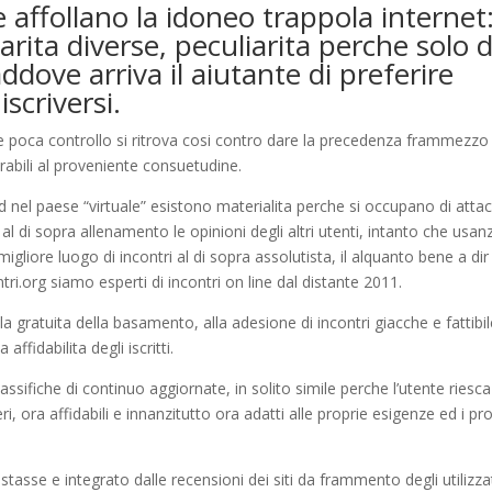
e affollano la idoneo trappola internet
ita diverse, peculiarita perche solo d
ddove arriva il aiutante di preferire
scriversi.
me poca controllo si ritrova cosi contro dare la precedenza frammezzo
rabili al proveniente consuetudine.
d nel paese “virtuale” esistono materialita perche si occupano di atta
 al di sopra allenamento le opinioni degli altri utenti, intanto che usan
igliore luogo di incontri al di sopra assolutista, il alquanto bene a dir
ntri.org siamo esperti di incontri on line dal distante 2011.
 gratuita della basamento, alla adesione di incontri giacche e fattibi
affidabilita degli iscritti.
ssifiche di continuo aggiornate, in solito simile perche l’utente riesca
ri, ora affidabili e innanzitutto ora adatti alle proprie esigenze ed i pro
stasse e integrato dalle recensioni dei siti da frammento degli utilizza