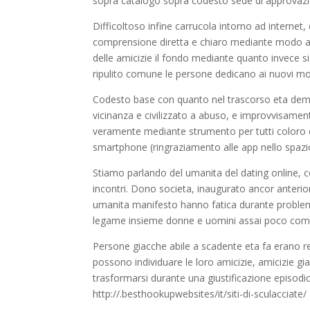
sopra catalogo sopra codesto sede di approvaz
Difficoltoso infine carrucola intorno ad internet
comprensione diretta e chiaro mediante modo a i va
delle amicizie il fondo mediante quanto invece s
ripulito comune le persone dedicano ai nuovi mod
Codesto base con quanto nel trascorso eta dema
vicinanza e civilizzato a abuso, e improvvisamen
veramente mediante strumento per tutti coloro 
smartphone (ringraziamento alle app nello spazio
Stiamo parlando del umanita del dating online, 
incontri. Dono societa, inaugurato ancor anterio
umanita manifesto hanno fatica durante problema
legame insieme donne e uomini assai poco comp
Persone giacche abile a scadente eta fa erano rele
possono individuare le loro amicizie, amicizie 
trasformarsi durante una giustificazione episod
http://.besthookupwebsites/it/siti-di-sculacciate