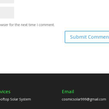
owser for the next time I comment.
vices
Email
oftop Solar System
cosmicsolar999@gmail.com