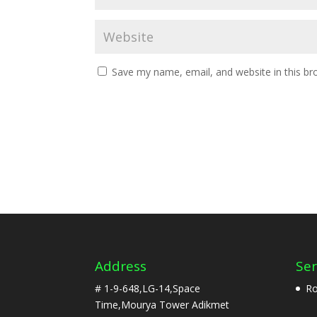
Save my name, email, and website in this br
Address
Ser
# 1-9-648,LG-14,Space
Ro
Time,Mourya Tower Adikmet