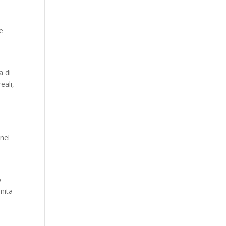
 e
a di
eali,
nel
i
o
nita