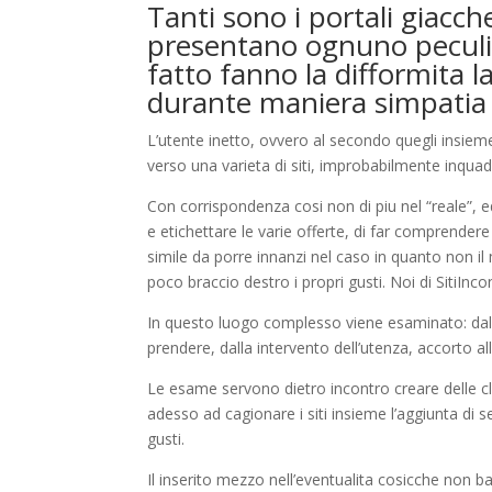
Tanti sono i portali giacch
presentano ognuno peculiar
fatto fanno la difformita la
durante maniera simpatia i
L’utente inetto, ovvero al secondo quegli insie
verso una varieta di siti, improbabilmente inquad
Con corrispondenza cosi non di piu nel “reale”, e
e etichettare le varie offerte, di far comprendere
simile da porre innanzi nel caso in quanto non il m
poco braccio destro i propri gusti. Noi di SitiInco
In questo luogo complesso viene esaminato: dalla
prendere, dalla intervento dell’utenza, accorto alla 
Le esame servono dietro incontro creare delle cla
adesso ad cagionare i siti insieme l’aggiunta di se
gusti.
Il inserito mezzo nell’eventualita cosicche non ba