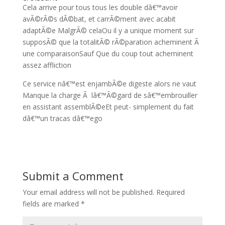
Cela arrive pour tous tous les double dâ€™avoir
avÃ©rÃ©s dÃ©bat, et carrÃ©ment avec acabit
adaptÃ©e MalgrÃ© celaOu il y a unique moment sur
supposÃ© que la totalitÃ© rÃ©paration acheminent Ã
une comparaisonSauf Que du coup tout acheminent
assez affliction
Ce service nâ€™est enjambÃ©e digeste alors ne vaut
Manque la charge Ã lâ€™Ã©gard de sâ€™embrouiller
en assistant assemblÃ©eEt peut- simplement du fait
dâ€™un tracas dâ€™ego
Submit a Comment
Your email address will not be published.
Required
fields are marked
*