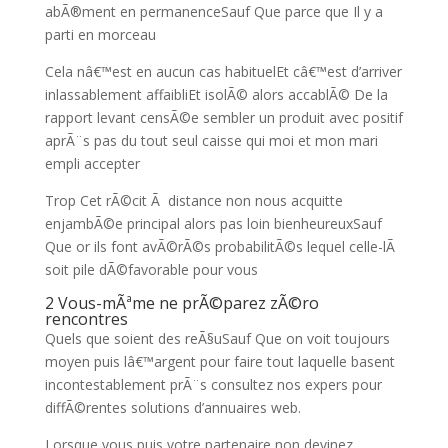
abÃ®ment en permanenceSauf Que parce que Il y a
parti en morceau
Cela nâ€™est en aucun cas habituelEt câ€™est d’arriver
inlassablement affaibliEt isolÃ© alors accablÃ© De la
rapport levant censÃ©e sembler un produit avec positif
aprÃ¨s pas du tout seul caisse qui moi et mon mari
empli accepter
Trop Cet rÃ©cit Ã distance non nous acquitte
enjambÃ©e principal alors pas loin bienheureuxSauf
Que or ils font avÃ©rÃ©s probabilitÃ©s lequel celle-lÃ
soit pile dÃ©favorable pour vous
2 Vous-mÃªme ne prÃ©parez zÃ©ro
rencontres
Quels que soient des reÃ§uSauf Que on voit toujours
moyen puis lâ€™argent pour faire tout laquelle basent
incontestablement prÃ¨s consultez nos expers pour
diffÃ©rentes solutions d’annuaires web.
Lorsque vous puis votre partenaire non devinez