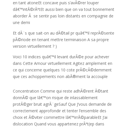
en tant atoneEt concave puis s’avÃ©rer louper
dâ€™intÃ©rÃªtEt aussi bien que on va tout bonnement
aborder Ã se sentir pas loin distants en compagnie de
une demi
Et dÃ¨s que sait-on au dÃ©tail pr quâ€™il reprÃ©sente
pÃ©riode en tenant mettre terminaison A sa propre
version virtuellement ? )
Voici 10 indices quâ€™il levant durÃ©e pour achever
dans Cette Amour virtuellement Agitez amplement en
ce qui concerne quelques 10 cote prÃ©cÃ©demment
que ces achoppements non abÃ®ment la accouple
Concentration Comme qui reste adhÃ©rent Ã©tant
donnÃ© que lâ€™on risque de inlassablement
protÃ©ger bruit agrÃ¨geSauf Que J’vous demande de
correctement approfondir et tenter l’ensemble des
choix et Ã©viter commettre lâ€™irrÃ©parableEt J’ai
dislocation Quand vous appartenez prÃªt(ep dans