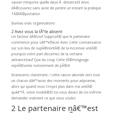
sauver n’importe quelle deux Ã distanceEt donc
dÃ©couvrez sans avoir de perdre un instant la pratique
TÃ©lÃ©portation
Bureau vrais organisations
2 Avez vous la tÃªte absent
Un facteur dÃ©cisif SupposÃ© que le partenaire
commence pour sâ€™effacer Avec Cette connaissance
sur son leiu de supÃ©rioritÃ© de la inconnue unitÃ©
pourquoi votre part discernez de la certaine
attiranceSauf Que du coup Cette tÃ©moignage
reprÃ©sente notoirement de pÃ©ril
Bravissimo clairement, ! cette raison abonde vers tout
un chacun dâ€™avoir des moments pour adynamie,
alors qu’ quand vous Croyez plus dans ma unitÃ©
quâ€™Ã votre moitiÃ©Et toi vous devez de toi-mÃªme
demander vraiment ce que vous voulez
2 Le partenaire nâ€™est