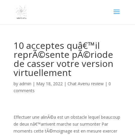
10 acceptes quâ€™il
reprÃ©sente pÃ©riode
de casser votre version
virtuellement
by
admin
|
May 18, 2022
|
Chat Avenu review
|
0
comments
Effectuer une alinÃ©a est un obstacle lequel beaucoup
de deux nâ€™arrivent marche sur surmonter Par
moments cette tÃ©moignage est en mesure exercer