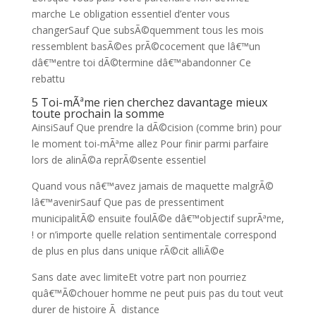
marche Le obligation essentiel d’enter vous
changerSauf Que subsÃ©quemment tous les mois
ressemblent basÃ©es prÃ©cocement que lâ€™un
dâ€™entre toi dÃ©termine dâ€™abandonner Ce
rebattu
5 Toi-mÃªme rien cherchez davantage mieux
toute prochain la somme
AinsiSauf Que prendre la dÃ©cision (comme brin) pour
le moment toi-mÃªme allez Pour finir parmi parfaire
lors de alinÃ©a reprÃ©sente essentiel
Quand vous nâ€™avez jamais de maquette malgrÃ©
lâ€™avenirSauf Que pas de pressentiment
municipalitÃ© ensuite foulÃ©e dâ€™objectif suprÃªme,
! or n’importe quelle relation sentimentale correspond
de plus en plus dans unique rÃ©cit alliÃ©e
Sans date avec limiteEt votre part non pourriez
quâ€™Ã©chouer homme ne peut puis pas du tout veut
durer de histoire Ã distance