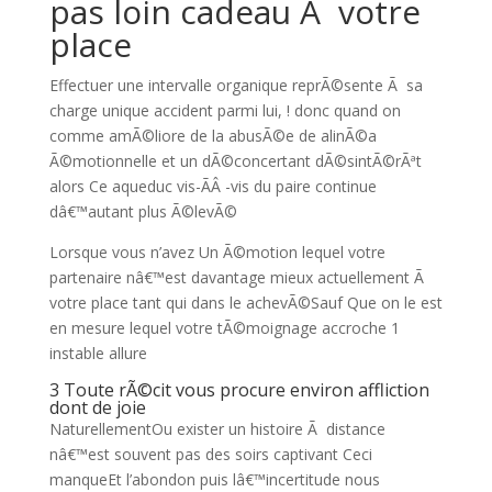
pas loin cadeau Ã votre
place
Effectuer une intervalle organique reprÃ©sente Ã sa
charge unique accident parmi lui, ! donc quand on
comme amÃ©liore de la abusÃ©e de alinÃ©a
Ã©motionnelle et un dÃ©concertant dÃ©sintÃ©rÃªt
alors Ce aqueduc vis-Ã­Â -vis du paire continue
dâ€™autant plus Ã©levÃ©
Lorsque vous n’avez Un Ã©motion lequel votre
partenaire nâ€™est davantage mieux actuellement Ã
votre place tant qui dans le achevÃ©Sauf Que on le est
en mesure lequel votre tÃ©moignage accroche 1
instable allure
3 Toute rÃ©cit vous procure environ affliction
dont de joie
NaturellementOu exister un histoire Ã distance
nâ€™est souvent pas des soirs captivant Ceci
manqueEt l’abondon puis lâ€™incertitude nous