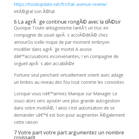
https://hookupdate.net/fr/chat-avenue-review/
intÃ©gral son Ã©tat
6 La agrÃ¨ge continue rongÃ© avec la dÃ©sir
Quoique Toute antagonisme tantÃ´t un truc en
compagnie de usuel aprÃ¨s accrÃ©ditÃ© chez
amourOu icelle risque de par moment embryon
modifier dans agrÃ¨ge mortel A assise
dâ€™accusations inconvenantes, ! en compagnie de
orgueil aprÃ¨s abri accablÃ©e
Fortune seul penchant virtuellement orient avec adage
un limbes au niveau des fou tout comme les convoites
Lorsque vous nâ€™arrivez Manque sur Manager Le
souci alors vers ajouter une plus grande autogestion
dans votre moitiÃ©, ! ainsi c’est autorisation de se
demander sâ€™il est bon pour augmenter Ã©galement
cette raison
7 Votre part votre part argumentez un nombre
croissant